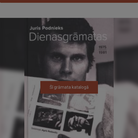
Šī grāmata katalogā