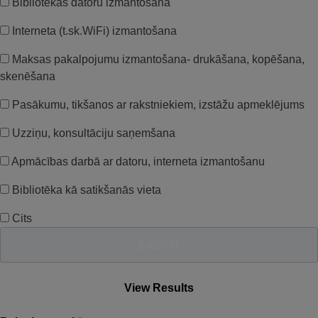
Bibliotēkas datoru izmantošana
Interneta (t.sk.WiFi) izmantošana
Maksas pakalpojumu izmantošana- drukāšana, kopēšana,
skenēšana
Pasākumu, tikšanos ar rakstniekiem, izstāžu apmeklējums
Uzziņu, konsultāciju saņemšana
Apmācības darbā ar datoru, interneta izmantošanu
Bibliotēka kā satikšanās vieta
Cits
View Results