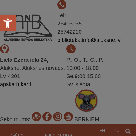
Open toolbar
Tel:
25403935
25742210
biblioteka.info@aluksne.lv
Lielā Ezera iela 24,
P., O., T., C., P.
Alūksne, Alūksnes novads,
10:00 - 18:00
LV-4301
Se.9:00-15:00
apskatīt karti
Sv. slēgta
Seko mums:
BĒRNIEM
Pāriet
EN
RU
M
uz
IZVĒLNE
E-KATALOGS