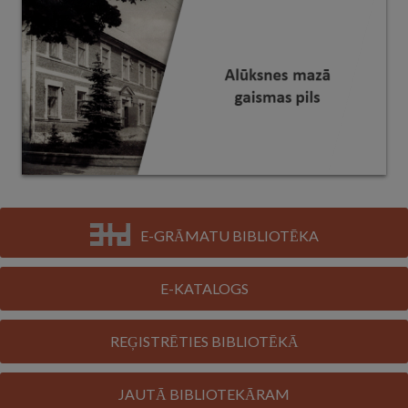
E-GRĀMATU BIBLIOTĒKA
E-KATALOGS
REĢISTRĒTIES BIBLIOTĒKĀ
JAUTĀ BIBLIOTEKĀRAM