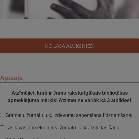
KO LASA ALŪKSNIEŠI
Aptauja
Atzīmējiet, kurš ir Jums raksturīgākais bibliotēkas
apmeklējuma mērķis! Atzīmēt ne vairāk kā 3 atbildes!
Grāmatu, žurnālu u.c. izdevumu saņemšana līdzņemšanai
Lasītavas apmeklējums, žurnālu, laikrakstu lasīšanai