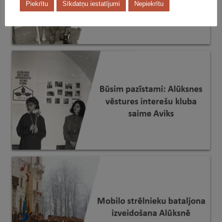
Piekrītu
Sīkdatņu iestatījumi
Nepiekrītu