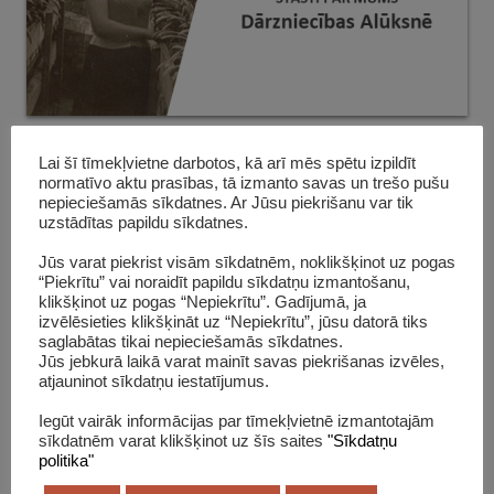
Lai šī tīmekļvietne darbotos, kā arī mēs spētu izpildīt
normatīvo aktu prasības, tā izmanto savas un trešo pušu
nepieciešamās sīkdatnes. Ar Jūsu piekrišanu var tik
uzstādītas papildu sīkdatnes.
Jūs varat piekrist visām sīkdatnēm, noklikšķinot uz pogas
“Piekrītu” vai noraidīt papildu sīkdatņu izmantošanu,
klikšķinot uz pogas “Nepiekrītu”. Gadījumā, ja
izvēlēsieties klikšķināt uz “Nepiekrītu”, jūsu datorā tiks
saglabātas tikai nepieciešamās sīkdatnes.
Jūs jebkurā laikā varat mainīt savas piekrišanas izvēles,
atjauninot sīkdatņu iestatījumus.
Iegūt vairāk informācijas par tīmekļvietnē izmantotajām
sīkdatnēm varat klikšķinot uz šīs saites
"Sīkdatņu
politika"