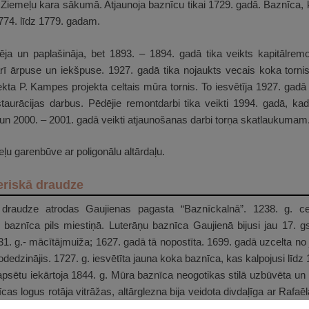
Ziemeļu kara sākumā. Atjaunoja baznīcu tikai 1729. gadā. Baznīca, k
1774. līdz 1779. gadam.
ja un paplašināja, bet 1893. – 1894. gadā tika veikts kapitālremo
rī ārpuse un iekšpuse. 1927. gadā tika nojaukts vecais koka tornis
tekta P. Kampes projekta celtais mūra tornis. To iesvētīja 1927. gad
aurācijas darbus. Pēdējie remontdarbi tika veikti 1994. gadā, kad
n 2000. – 2001. gadā veikti atjaunošanas darbi torņa skatlaukumam
u garenbūve ar poligonālu altārdaļu.
eriskā draudze
ā draudze atrodas Gaujienas pagasta “Baznīckalnā”. 1238. g. cel
a baznīca pils miestiņā. Luterāņu baznīca Gaujienā bijusi jau 17. 
1. g.- mācītājmuiža; 1627. gadā tā nopostīta. 1699. gadā uzcelta no
edzinājis. 1727. g. iesvētīta jauna koka baznīca, kas kalpojusi līdz 
psētu iekārtoja 1844. g. Mūra baznīca neogotikas stilā uzbūvēta un 
cas logus rotāja vitrāžas, altārglezna bija veidota divdaļīga ar Rafaē
les ar 14 balsīm, kas bija būvētas Frankfurtē. 1944. gadā b