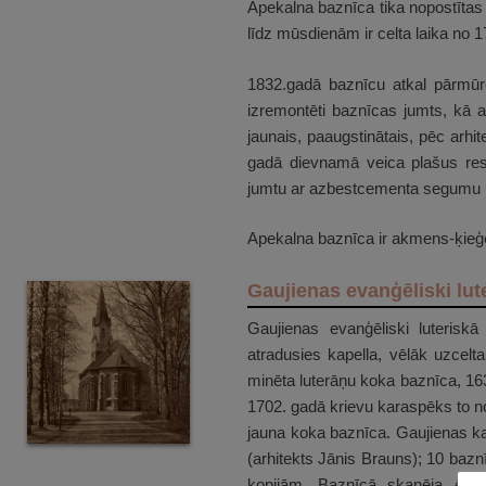
Apekalna baznīca tika nopostītas 
līdz mūsdienām ir celta laika no 
1832.gadā baznīcu atkal pārmūrē
izremontēti baznīcas jumts, kā a
jaunais, paaugstinātais, pēc arhi
gadā dievnamā veica plašus rest
jumtu ar azbestcementa segumu u
Apekalna baznīca ir akmens-ķieģeļ
Gaujienas evanģēliski lut
Gaujienas evanģēliski luterisk
atradusies kapella, vēlāk uzcelt
minēta luterāņu koka baznīca, 163
1702. gadā krievu karaspēks to nod
jauna koka baznīca. Gaujienas ka
(arhitekts Jānis Brauns); 10 baznī
kopijām. Baznīcā skanēja ērģe