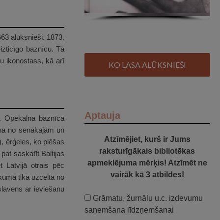
63 alūksnieši. 1873.
izticīgo baznīcu. Tā
u ikonostass, kā arī
KO LASA ALŪKSNIEŠI
Aptauja
. Opekalna baznīca
iena no senākajām un
Atzīmējiet, kurš ir Jums
, ērģeles, ko plēšas
raksturīgākais bibliotēkas
pat saskatīt Baltijas
apmeklējuma mērķis! Atzīmēt ne
 Latvijā otrais pēc
vairāk kā 3 atbildes!
kumā tika uzcelta no
 slavens ar ieviešanu
Grāmatu, žurnālu u.c. izdevumu
saņemšana līdzņemšanai