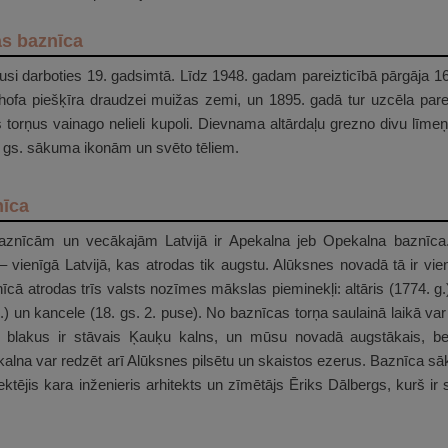
as baznīca
si darboties 19. gadsimtā. Līdz 1948. gadam pareizticībā pārgāja 16
hofa piešķīra draudzei muižas zemi, un 1895. gadā tur uzcēla pare
 torņus vainago nelieli kupoli. Dievnama altārdaļu grezno divu līmeņ
20. gs. sākuma ikonām un svēto tēliem.
nīca
aznīcām un vecākajām Latvijā ir Apekalna jeb Opekalna baznīca
– vienīgā Latvijā, kas atrodas tik augstu. Alūksnes novadā tā ir v
ā atrodas trīs valsts nozīmes mākslas pieminekļi: altāris (1774. g.)
 un kancele (18. gs. 2. puse). No baznīcas torņa saulainā laikā var 
t blakus ir stāvais Ķauķu kalns, un mūsu novadā augstākais, bet
alna var redzēt arī Alūksnes pilsētu un skaistos ezerus. Baznīca sā
ektējis kara inženieris arhitekts un zīmētājs Ēriks Dālbergs, kurš ir