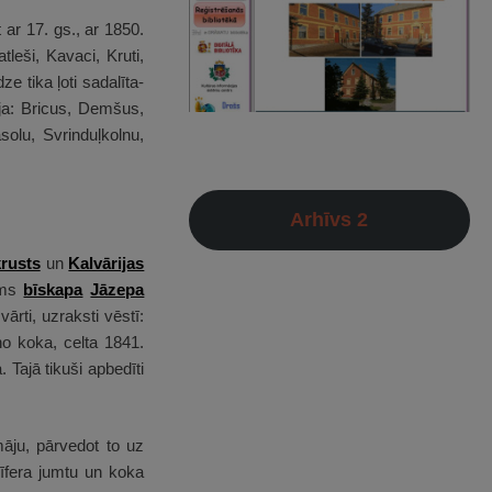
 ar 17. gs., ar 1850.
leši, Kavaci, Kruti,
 tika ļoti sadalīta-
ja: Bricus, Demšus,
olu, Svrinduļkolnu,
Arhīvs 2
krusts
un
Kalvārijas
rms
bīskapa
Jāzepa
ārti, uzraksti vēstī:
o koka, celta 1841.
. Tajā tikuši apbedīti
āju, pārvedot to uz
īfera jumtu un koka