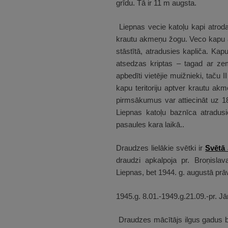
grīdu. Tā ir 11 m augsta.
Liepnas vecie katoļu kapi atrod
krautu akmeņu žogu. Veco kapu au
stāstītā, atradusies kapliča. Ka
atsedzas kriptas – tagad ar ze
apbedīti vietējie muižnieki, taču 
kapu teritoriju aptver krautu a
pirmsākumus var attiecināt uz 1
Liepnas katoļu baznīca atradusi
pasaules kara laikā..
Draudzes lielākie svētki ir
Svētā
draudzi apkalpoja pr. Broņislav
Liepnas, bet 1944. g. augustā prā
1945.g. 8.01.-1949.g.21.09.-pr. J
Draudzes mācītājs ilgus gadus bi