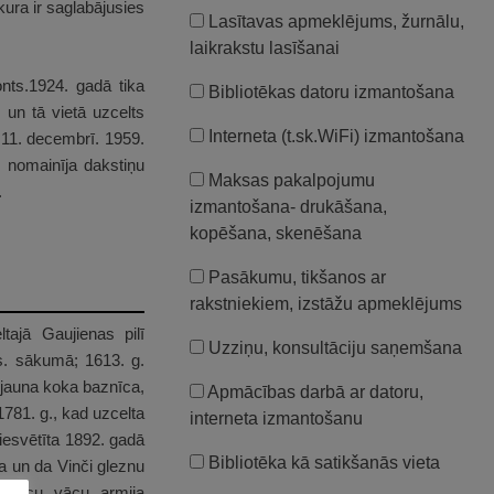
ura ir saglabājusies
Lasītavas apmeklējums, žurnālu,
laikrakstu lasīšanai
nts.1924. gadā tika
Bibliotēkas datoru izmantošana
 un tā vietā uzcelts
Interneta (t.sk.WiFi) izmantošana
ā 11. decembrī. 1959.
 nomainīja dakstiņu
Maksas pakalpojumu
.
izmantošana- drukāšana,
kopēšana, skenēšana
Pasākumu, tikšanos ar
rakstniekiem, izstāžu apmeklējums
tajā Gaujienas pilī
Uzziņu, konsultāciju saņemšana
gs. sākumā; 1613. g.
 jauna koka baznīca,
Apmācības darbā ar datoru,
1781. g., kad uzcelta
interneta izmantošanu
iesvētīta 1892. gadā
Bibliotēka kā satikšanās vieta
la un da Vinči gleznu
aznīcu vācu armija