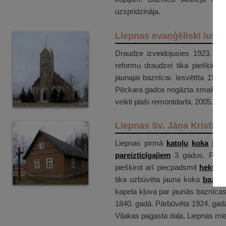
uzspridzināja.
Liepnas evaņģēliski luter
Draudze izveidojusies 1923. gad
reformu draudzei tika piešķirta
jaunajai baznīcai. Iesvētīta 193
Pēckara gados nogāzta smaile, jo g
veikti plaši remontdarbi, 2005. ga
Liepnas Sv. Jāņa Kristītā
Liepnas pirmā
katoļu
koka
kap
pareizticīgajiem
3 gadus. Pē
piešķirot arī piecpadsmit
hektār
tika uzbūvēta jauna koka
baznīc
kapela kļuva par jaunās baznīca
1840. gadā. Pārbūvēta 1924. gadā.
Viļakas pagasta daļa, Liepnas mi