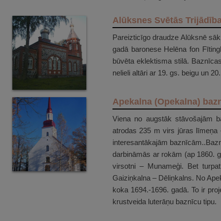
Alūksnes Svētās Trijādīb
Pareizticīgo draudze Alūksnē sāku
gadā baronese Helēna fon Fīting
būvēta eklektisma stilā. Baznīcas
nelieli altāri ar 19. gs. beigu un 
Apekalna (Opekalna) baz
Viena no augstāk stāvošajām b
atrodas 235 m virs jūras līmeņa 
interesantākajām baznīcām..Baznīc
darbināmās ar rokām (ap 1860. g.)
virsotni – Munameģi. Bet turpa
Gaiziņkalna – Dēliņkalns. No Apek
koka 1694.-1696. gadā. To ir proj
krustveida luterāņu baznīcu tipu.