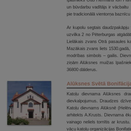
un būvdarbu vadītājs ir vācbaltu 
pie tradicionālā vientorņa baznīc
Ar kupolu segtais daudzpakāpju t
uzvilka 2 no Pēterburgas atgādātu
Lielākais zvans Otrā pasaules ka
Mazākais zvans liets 1530.gadā, 
modrības simbols – gailis. Diev
ziņām Alūksnes muižas īpašniek
36800 dālderus.
Alūksnes Svētā Bonifācij
Katoļu dievnama Alūksnes draud
dievkalpojumus. Draudzes dzīve
Katoļu dievnams Alūksnē (Helēna
arhitekts A.Krusts. Dievnama ēka
vainago neliels tornītis ar krustu
vācu katoļu organizācijas Bonifat