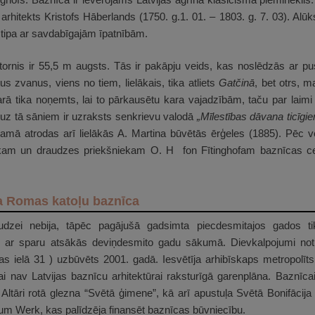
arhitekts Kristofs Hāberlands (1750. g.1. 01. – 1803. g. 7. 03). Alū
u tipa ar savdabīgajām īpatnībām.
ornis ir 55,5 m augsts. Tās ir pakāpju veids, kas noslēdzās ar pu
s zvanus, viens no tiem, lielākais, tika atliets
Gatčinā
, bet otrs, 
rā tika noņemts, lai to pārkausētu kara vajadzībām, taču par laimi
uz tā sāniem ir uzraksts senkrievu valodā
„Mīlestības dāvana ticīgi
namā atrodas arī lielākās A. Martina būvētās ērģeles (1885). Pēc 
am un draudzes priekšniekam O. H fon Fītinghofam baznīcas cel
Šī
a Romas katoļu baznīca
zei nebija, tāpēc pagājušā gadsimta piecdesmitajos gados tika
 ar sparu atsākās deviņdesmito gadu sākumā. Dievkalpojumi not
s ielā 31 ) uzbūvēts 2001. gadā. Iesvētīja arhibīskaps metropolīt
i nav Latvijas baznīcu arhitektūrai raksturīgā garenplāna. Baznīcai
. Altāri rotā glezna “Svētā ģimene”, kā arī apustuļa Svētā Bonifācija t
ium Werk, kas palīdzēja finansēt baznīcas būvniecību.