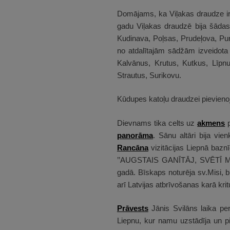
Domājams, ka Viļakas draudze ir p
gadu Viļakas draudzē bija šādas
Kudinava, Poļsas, Prudeļova, Purn
no atdalītajām sādžām izveidota
Kalvānus, Krutus, Kutkus, Līpnu
Strautus, Surikovu.
Kūdupes katoļu draudzei pievieno
Dievnams tika celts uz
akmens
p
panorāma
. Sānu altāri bija vi
Rancāna
vizitācijas Liepnā baznī
’’AUGSTAIS GANĪTĀJ, SVĒTĪ MŪS!
gadā. Bīskaps noturēja sv.Misi, bij
arī Latvijas atbrīvošanas karā kri
Prāvests
Jānis Svilāns laika pe
Liepnu, kur namu uzstādīja un p