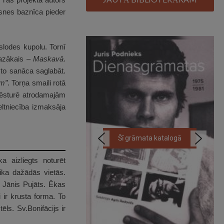
ksnes baznīca pieder
slodes kupolu. Tornī
mazākais –
Maskavā
.
 to sanāca saglabāt.
em”
. Torņa smaili rotā
vēsturē atrodamajām
tniecība izmaksāja
 grāmata katalogā
Šī grāmata katalogā
 aizliegts noturēt
ika dažādās vietās.
s Jānis Pujāts. Ēkas
 ir krusta forma. To
ēls. Sv.Bonifācijs ir