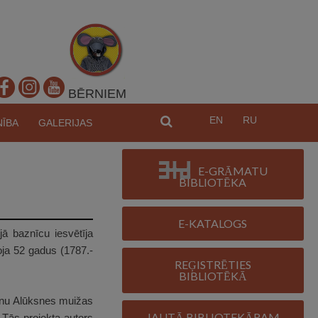
BĒRNIEM
EN
RU
MEKL
NĪBA
GALERIJAS
E-GRĀMATU
BIBLIOTĒKA
E-KATALOGS
jā baznīcu iesvētīja
oja 52 gadus (1787.-
REĢISTRĒTIES
BIBLIOTĒKĀ
šanu Alūksnes muižas
JAUTĀ BIBLIOTEKĀRAM
 Tās projekta autors