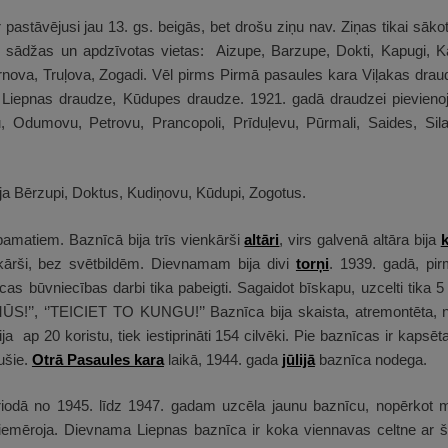
astāvējusi jau 13. gs. beigās, bet drošu ziņu nav. Ziņas tikai sākot
 sādžas un apdzīvotas vietas: Aizupe, Barzupe, Dokti, Kapugi, Kat
ova, Truļova, Zogadi. Vēl pirms Pirmā pasaules kara Viļakas draudze
 Liepnas draudze, Kūdupes draudze. 1921. gadā draudzei pievieno
, Odumovu, Petrovu, Prancopoli, Prīduļevu, Pūrmali, Saides, Silas
ja Bērzupi, Doktus, Kudiņovu, Kūdupi, Zogotus.
amatiem. Baznīcā bija trīs vienkārši
altāri
, virs galvenā altāra bija
enkārši, bez svētbildēm. Dievnamam bija divi
torņi
. 1939. gadā, pi
cas būvniecības darbi tika pabeigti. Sagaidot bīskapu, uzcelti tika 5 v
’’, ‘’TEICIET TO KUNGU!’’ Baznīca bija skaista, atremontēta, n
a ap 20 koristu, tiek iestiprināti 154 cilvēki. Pie baznīcas ir kapsēta
tušie.
Otrā Pasaules kara
laikā, 1944. gada
jūlijā
baznīca nodega.
riodā no 1945. līdz 1947. gadam uzcēla jaunu baznīcu, nopērkot m
iemēroja. Dievnama Liepnas baznīca ir koka viennavas celtne ar š