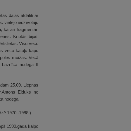
s daļas atdalīti ar
 vietējo iedzīvotāju
, kā arī fragmentāri
nes. Kriptās bijuši
ērtslietas. Visu veco
as veco katoļu kapu
opoles muižas. Vecā
u baznīca nodega II
adam 25.09. Liepnas
pr.Antons Eiduks no
ikā nodega.
udzē 1970.-1988.)
kopš 1999.gada kalpo