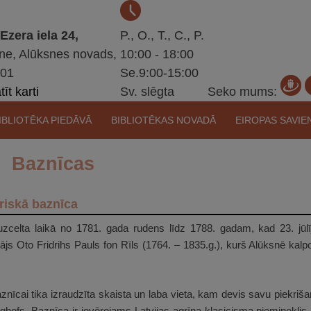
 Ezera iela 24,
P., O., T., C., P.
ne, Alūksnes novads,
10:00 - 18:00
301
Se.9:00-15:00
īt karti
Sv. slēgta
Seko mums:
IBLIOTĒKA PIEDĀVĀ
BIBLIOTĒKAS NOVADĀ
EIROPAS SAVIE
Baznīcas
riskā baznīca
uzcelta laikā no 1781. gada rudens līdz 1788. gadam, kad 23. jūlī
js Oto Fridrihs Pauls fon Rīls (1764. – 1835.g.), kurš Alūksnē kalp
aznīcai tika izraudzīta skaista un laba vieta, kam devis savu piekri
hofs. Baznīca ir ievērojams Latvijas agrīna klasicisma piemineklis.