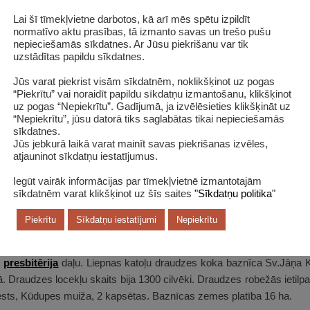
Lai šī tīmekļvietne darbotos, kā arī mēs spētu izpildīt
normatīvo aktu prasības, tā izmanto savas un trešo pušu
nepieciešamās sīkdatnes. Ar Jūsu piekrišanu var tik
iskā baznīca
uzstādītas papildu sīkdatnes.
ā, atdalot to no Balvu draudzes. Dievkalpojumi turēti Liepnas mui
Jūs varat piekrist visām sīkdatnēm, noklikšķinot uz pogas
 jaunsaimniecība. 1935. gada 12. jūlijā Liepnas muižas centrā tik
“Piekrītu” vai noraidīt papildu sīkdatņu izmantošanu, klikšķinot
8. gadā. baznīca celta pēc arhitekta Jāņa Cīruļa projekta nacionāl
uz pogas “Nepiekrītu”. Gadījumā, ja izvēlēsieties klikšķināt uz
“Nepiekrītu”, jūsu datorā tiks saglabātas tikai nepieciešamās
ribēja ierīkot elektrostaciju, bet draudzes locekļi un iedzīvotāji to 
sīkdatnes.
dā uzslēja 31 metru augstu torņa smaili.
Jūs jebkurā laikā varat mainīt savas piekrišanas izvēles,
atjauninot sīkdatņu iestatījumus.
ja Romas katoļu baznīca
Iegūt vairāk informācijas par tīmekļvietnē izmantotajām
sīkdatnēm varat klikšķinot uz šīs saites
"Sīkdatņu politika"
ela
tika uzcelta 1754. gadā. To
Krievijas
cara
valdība
slēdza 186
c
Pirmā pasaules kara
, 1921. gadā
Latvijas
valdība kapelu atdev
Piekrītu
Sīkdatņu iestatījumi
Nepiekrītu
us
zemes. Vēlāk, prāvesta Broņislava Kivrāna darbības laikā pie v
a
un, izņemot vecās baznīcas sānu sienu, abus dievnamus savien
s
presbitērija
daļu. Liepnas katoļu draudzes koka baznīca Sv.Jāņa Kri
 Draudzes locekļu skaits bija 1300 cilvēki. Draudzes robežās ietilp
ests, Kūdupes muiža, 2 kapsētas. Baznīcas zemes platība 16 ha.