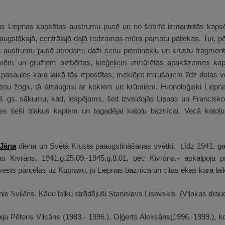
as Liepnas kapsētas austrumu pusē un no šobrīd izmantotās kapsēta
gstākajā, centrālajā daļā redzamas mūra pamatu paliekas. Tur, pēc
pu austrumu pusē atrodami daži senu pieminekļu un krustu fragmenti
mēm un gružiem aizbērtas, ķieģeļiem izmūrētas apakšzemes kape
II pasaules kara laikā tās izpostītas, meklējot mirušajiem līdz dotas v
kmeņu žogs, tā aizaugusi ar kokiem un krūmiem. Hronoloģiski Liepn
8. gs. sākumu, kad, iespējams, šeit izveidojās Lipnas un Francisk
es tieši blakus kapiem un tagadējai katoļu baznīcai. Vecā katoļ
 Jāņa
diena un Svētā Krusta paaugstināšanas svētki. Līdz 1941. g
as Kivrāns.
1941.g.25.09.-1945.g.8.01, pēc Kivrāna.- apkalpoja 
vests pārcēlās uz Kupravu, jo Liepnas baznīca un citas ēkas kara la
ānis Svilāns. Kādu laiku strādājuši Staņislavs Lisovskis (Viļakas dra
ja Pēteris Vilcāns (1983.- 1996.), Oļģerts Aleksāns(1996.-1999.), 