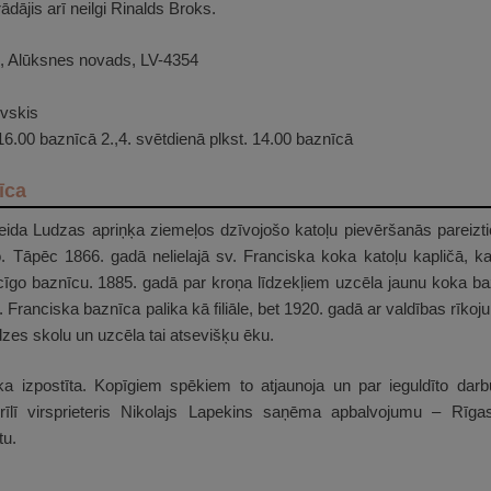
ājis arī neilgi Rinalds Broks.
s, Alūksnes novads, LV-4354
evskis
. 16.00 baznīcā 2.,4. svētdienā plkst. 14.00 baznīcā
īca
ida Ludzas apriņķa ziemeļos dzīvojošo katoļu pievēršanās pareiztic
o. Tāpēc 1866. gadā nelielajā sv. Franciska koka katoļu kapličā, k
icīgo baznīcu. 1885. gadā par kroņa līdzekļiem uzcēla jaunu koka baz
. Franciska baznīca palika kā filiāle, bet 1920. gadā ar valdības rīko
zes skolu un uzcēla tai atsevišķu ēku.
ka izpostīta. Kopīgiem spēkiem to atjaunoja un par ieguldīto dar
īlī virsprieteris Nikolajs Lapekins saņēma apbalvojumu – Rīga
tu.