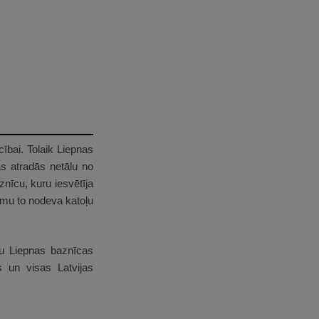
ībai. Tolaik Liepnas
as atradās netālu no
nīcu, kuru iesvētīja
jumu to nodeva katoļu
bu Liepnas baznīcas
s un visas Latvijas