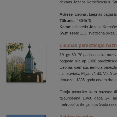
dekāns Jāzeps Korņeševskis. Strād
Adrese
: Liepna , Liepnas pagast
Tālrunis
: 4364579
Kalpo
: priesteris Jāzeps Kornaš
Sv.misses
: 1.,3. svētdienā plkst
Liepnas pareizticīgo bazn
19. gs 60.-70.gados notika masve
pagastā bija ap 1000 pareizticīg
Liepnas ciemata, ierīkoja pareizt
sv. pravieša Elijas vārdā. Vecā sv
draudzei. 1885. gadā atvēra draud
Otrajā pasaules karā baznīca ti
tajaunošanā 1948. gada 24. apr
metropolīta Benjamiņa Goda raks
Zeltiņu baznīca