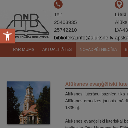
Tel:
Lielā
25403935
Alūks
Open toolbar
25742210
LV-4
biblioteka.info@aluksne.lv
apskat
Pāriet
PAR MUMS
AKTUALITĀTES
NOVADPĒTNIECĪBA
B
uz
saturu
Alūksnes evaņģēliski lute
Alūksnes luterāņu baznīca tika 
Alūksnes draudzes jaunais mācītā
1835.g).
Alūksnes evaņģēliski luteriskai b
īpašnieks Otto Hermans fon Fīting