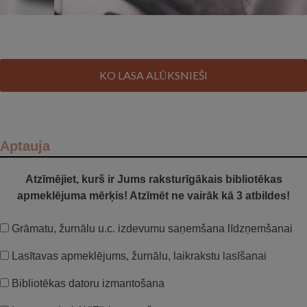
KO LASA ALŪKSNIEŠI
Aptauja
Atzīmējiet, kurš ir Jums raksturīgākais bibliotēkas
apmeklējuma mērķis! Atzīmēt ne vairāk kā 3 atbildes!
Grāmatu, žurnālu u.c. izdevumu saņemšana līdzņemšanai
Lasītavas apmeklējums, žurnālu, laikrakstu lasīšanai
Bibliotēkas datoru izmantošana