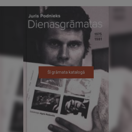
Šī grāmata katalogā