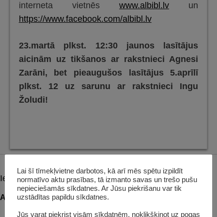
interneta vietnēs
www.albibl.lv
un
https://www.facebook.com/albibl.lv
23.martā plkst. 12:30 jaunos lasītājus
aicinām uz tikšanos ar rakstnieci Agnesi
Zarāni, bet pieaugušos lasītājus 5.aprīlī
plkst. 12 uz sarunu ar rakstnieci Ingu
Žoludi!
Lai šī tīmekļvietne darbotos, kā arī mēs spētu izpildīt
Iepriekšējais raksts:
Post
normatīvo aktu prasības, tā izmanto savas un trešo pušu
nepieciešamās sīkdatnes. Ar Jūsu piekrišanu var tik
uzstādītas papildu sīkdatnes.
navigation
Aicinām uz medijpratības nodarbību!
Jūs varat piekrist visām sīkdatnēm, noklikšķinot uz pogas