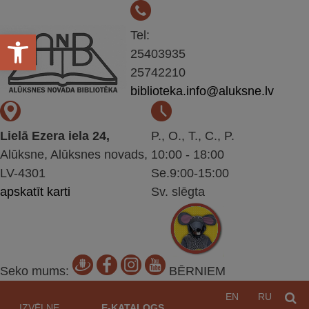
Open toolbar
Tel:
25403935
25742210
biblioteka.info@aluksne.lv
Lielā Ezera iela 24,
P., O., T., C., P.
Alūksne, Alūksnes novads,
10:00 - 18:00
LV-4301
Se.9:00-15:00
apskatīt karti
Sv. slēgta
Seko mums:
BĒRNIEM
Pāriet
EN
RU
M
uz
IZVĒLNE
E-KATALOGS