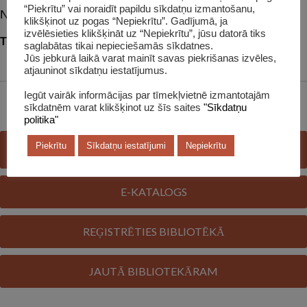
“Piekrītu” vai noraidīt papildu sīkdatņu izmantošanu,
Nākošais raksts:
klikšķinot uz pogas “Nepiekrītu”. Gadījumā, ja
izvēlēsieties klikšķināt uz “Nepiekrītu”, jūsu datorā tiks
Tikšanās ar rakstnieci Agnesi Zarāni
saglabātas tikai nepieciešamās sīkdatnes.
Jūs jebkurā laikā varat mainīt savas piekrišanas izvēles,
atjauninot sīkdatņu iestatījumus.
Iegūt vairāk informācijas par tīmekļvietnē izmantotajām
sīkdatnēm varat klikšķinot uz šīs saites
"Sīkdatņu
politika"
Piekrītu
Sīkdatņu iestatījumi
Nepiekrītu
E-GRĀMATU BIBLIOTĒKA
E-KATALOGS
REĢISTRĒTIES BIBLIOTĒKĀ
JAUTĀ BIBLIOTEKĀRAM