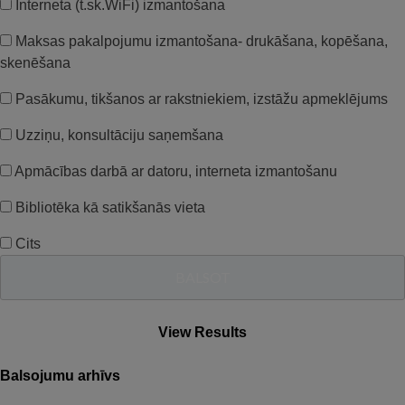
Interneta (t.sk.WiFi) izmantošana
Maksas pakalpojumu izmantošana- drukāšana, kopēšana,
skenēšana
Pasākumu, tikšanos ar rakstniekiem, izstāžu apmeklējums
Uzziņu, konsultāciju saņemšana
Apmācības darbā ar datoru, interneta izmantošanu
Bibliotēka kā satikšanās vieta
Cits
View Results
Balsojumu arhīvs