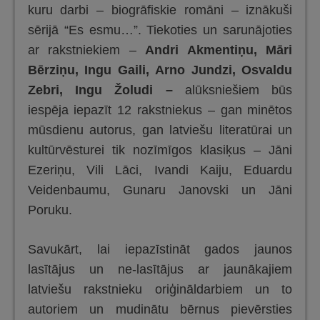
kuru darbi – biogrāfiskie romāni – iznākuši
sērijā “Es esmu…”. Tiekoties un sarunājoties
ar rakstniekiem –
Andri Akmentiņu, Māri
Bērziņu, Ingu Gaili, Arno Jundzi, Osvaldu
Zebri, Ingu Žoludi –
alūksniešiem būs
iespēja iepazīt 12 rakstniekus – gan minētos
mūsdienu autorus, gan latviešu literatūrai un
kultūrvēsturei tik nozīmīgos klasiķus – Jāni
Ezeriņu, Vili Lāci, Ivandi Kaiju, Eduardu
Veidenbaumu, Gunaru Janovski un Jāni
Poruku.
Savukārt, lai iepazīstināt gados jaunos
lasītājus un ne-lasītājus ar jaunākajiem
latviešu rakstnieku oriģināldarbiem un to
autoriem un mudinātu bērnus pievērsties