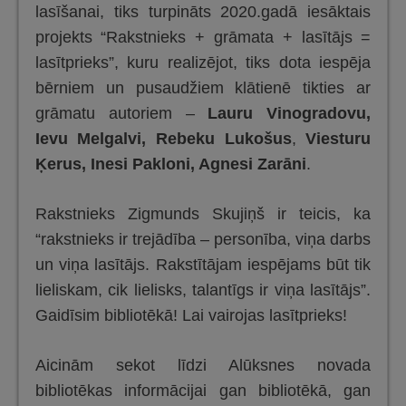
lasīšanai, tiks turpināts 2020.gadā iesāktais
projekts “Rakstnieks + grāmata + lasītājs =
lasītprieks”, kuru realizējot, tiks dota iespēja
bērniem un pusaudžiem klātienē tikties ar
grāmatu autoriem –
Lauru Vinogradovu,
Ievu Melgalvi, Rebeku Lukošus
,
Viesturu
Ķerus, Inesi Pakloni, Agnesi Zarāni
.
Rakstnieks Zigmunds Skujiņš ir teicis, ka
“rakstnieks ir trejādība – personība, viņa darbs
un viņa lasītājs. Rakstītājam iespējams būt tik
lieliskam, cik lielisks, talantīgs ir viņa lasītājs”.
Gaidīsim bibliotēkā! Lai vairojas lasītprieks!
Aicinām sekot līdzi Alūksnes novada
bibliotēkas informācijai gan bibliotēkā, gan