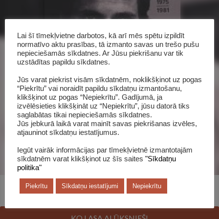
Lai šī tīmekļvietne darbotos, kā arī mēs spētu izpildīt
normatīvo aktu prasības, tā izmanto savas un trešo pušu
nepieciešamās sīkdatnes. Ar Jūsu piekrišanu var tik
uzstādītas papildu sīkdatnes.
Šī grāmata katalogā
Jūs varat piekrist visām sīkdatnēm, noklikšķinot uz pogas
“Piekrītu” vai noraidīt papildu sīkdatņu izmantošanu,
klikšķinot uz pogas “Nepiekrītu”. Gadījumā, ja
izvēlēsieties klikšķināt uz “Nepiekrītu”, jūsu datorā tiks
saglabātas tikai nepieciešamās sīkdatnes.
Jūs jebkurā laikā varat mainīt savas piekrišanas izvēles,
atjauninot sīkdatņu iestatījumus.
Iegūt vairāk informācijas par tīmekļvietnē izmantotajām
sīkdatnēm varat klikšķinot uz šīs saites
"Sīkdatņu
politika"
Piekrītu
Sīkdatņu iestatījumi
Nepiekrītu
KO LASA ALŪKSNIEŠI