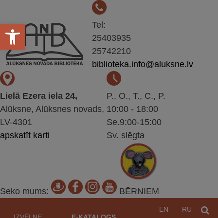
Open toolbar
Tel:
25403935
25742210
biblioteka.info@aluksne.lv
Lielā Ezera iela 24,
P., O., T., C., P.
Alūksne, Alūksnes novads,
10:00 - 18:00
LV-4301
Se.9:00-15:00
apskatīt karti
Sv. slēgta
Seko mums:
BĒRNIEM
Pāriet
EN
RU
M
uz
IZVĒLNE
E-KATALOGS