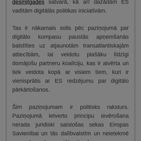
desmitgades
satvarā, kā arī dažādām ES
vadītām digitālās politikas iniciatīvām.
Tas ir nākamais solis pēc paziņojumā par
digitālo kompasu paustās apņemšanās
balstīties uz atjaunotām transatlantiskajām
attiecībām, lai veidotu plašāku līdzīgi
domājošu partneru koalīciju, kas ir atvērta un
tiek veidota kopā ar visiem tiem, kuri ir
vienisprātis ar ES redzējumu par digitālo
pārkārtošanos.
Šim paziņojumam ir politisks raksturs.
Paziņojumā ietverto principu ievērošana
nerada juridiski saistošas sekas Eiropas
Savienībai un tās dalībvalstīm un neietekmē