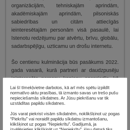
organizācijām, tehniskajām aprindām,
akadēmiskajām aprindām, pilsoniskās
sabiedrības un citām attiecīgās
ieinteresētajām personām visā pasaulē, lai
īstenotu redzējumu par atvērtu, brīvu, globālu,
sadarbspējīgu, uzticamu un drošu internetu.
Šo centienu kulminācija būs pasākums 2022.
gada vasarā, kurā partneri ar daudzpusēju
ieinteresēto personu kopienu apspriedīs, kā
paziņojums un tajā paustie principi var
Lai šī tīmekļvietne darbotos, kā arī mēs spētu izpildīt
normatīvo aktu prasības, tā izmanto savas un trešo pušu
veicināt un atbalstīt globālā interneta nākotni.
nepieciešamās sīkdatnes. Ar Jūsu piekrišanu var tik
Nākamajos mēnešos notiks arī darbsemināri
uzstādītas papildu sīkdatnes.
par šo tēmu.
Jūs varat piekrist visām sīkdatnēm, noklikšķinot uz pogas
“Piekrītu” vai noraidīt papildu sīkdatņu izmantošanu,
klikšķinot uz pogas “Nepiekrītu”. Gadījumā, ja
Lai gan paziņojums un tajā paustie
izvēlēsieties klikšķināt uz “Nepiekrītu”, jūsu datorā tiks