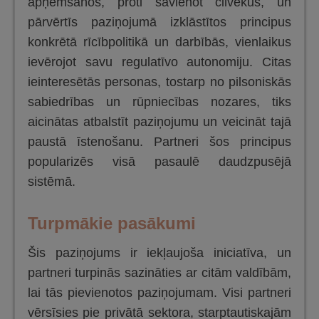
apņemšanos, proti savienot cilvēkus, un
pārvērtīs paziņojumā izklāstītos principus
konkrētā rīcībpolitikā un darbībās, vienlaikus
ievērojot savu regulatīvo autonomiju. Citas
ieinteresētās personas, tostarp no pilsoniskās
sabiedrības un rūpniecības nozares, tiks
aicinātas atbalstīt paziņojumu un veicināt tajā
paustā īstenošanu. Partneri šos principus
popularizēs visā pasaulē daudzpusējā
sistēmā.
Turpmākie pasākumi
Šis paziņojums ir iekļaujoša iniciatīva, un
partneri turpinās sazināties ar citām valdībām,
lai tās pievienotos paziņojumam. Visi partneri
vērsīsies pie privātā sektora, starptautiskajām