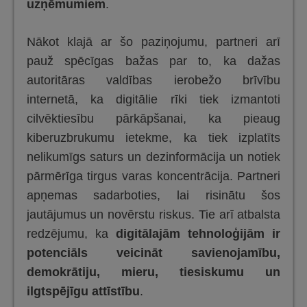
uzņēmumiem
.
Nākot klajā ar šo paziņojumu, partneri arī
pauž spēcīgas bažas par to, ka dažas
autoritāras valdības ierobežo brīvību
internetā, ka digitālie rīki tiek izmantoti
cilvēktiesību pārkāpšanai, ka pieaug
kiberuzbrukumu ietekme, ka tiek izplatīts
nelikumīgs saturs un dezinformācija un notiek
pārmērīga tirgus varas koncentrācija. Partneri
apņemas sadarboties, lai risinātu šos
jautājumus un novērstu riskus. Tie arī atbalsta
redzējumu, ka
digitālajām tehnoloģijām ir
potenciāls veicināt savienojamību,
demokrātiju, mieru, tiesiskumu un
ilgtspējīgu attīstību
.