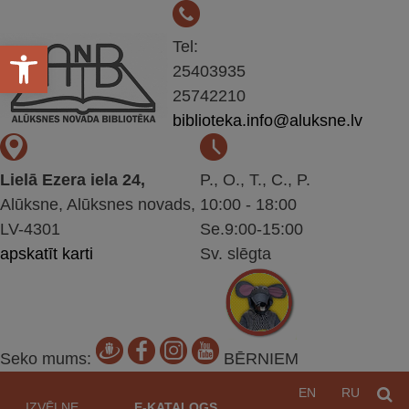
Open toolbar
Tel:
25403935
25742210
biblioteka.info@aluksne.lv
Lielā Ezera iela 24,
P., O., T., C., P.
Alūksne, Alūksnes novads,
10:00 - 18:00
LV-4301
Se.9:00-15:00
apskatīt karti
Sv. slēgta
Seko mums:
BĒRNIEM
Pāriet
EN
RU
M
uz
IZVĒLNE
E-KATALOGS