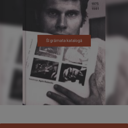
Šī grāmata katalogā