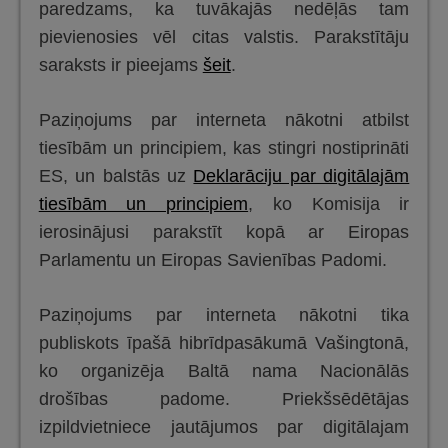
paredzams, ka tuvākajās nedēļās tam
pievienosies vēl citas valstis. Parakstītāju
saraksts ir pieejams
šeit
.
Paziņojums par interneta nākotni atbilst
tiesībām un principiem, kas stingri nostiprināti
ES, un balstās uz
Deklarāciju par digitālajām
tiesībām un principiem
, ko Komisija ir
ierosinājusi parakstīt kopā ar Eiropas
Parlamentu un Eiropas Savienības Padomi.
Paziņojums par interneta nākotni tika
publiskots īpašā hibrīdpasākumā Vašingtonā,
ko organizēja Baltā nama Nacionālās
drošības padome. Priekšsēdētājas
izpildvietniece jautājumos par digitālajam