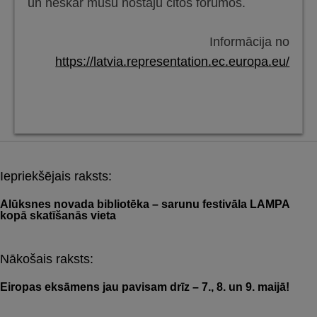
un neskar mūsu nostāju citos forumos.
Informācija no
https://latvia.representation.ec.europa.eu/
Iepriekšējais raksts:
Post
navigation
Alūksnes novada bibliotēka – sarunu festivāla LAMPA
kopā skatīšanās vieta
Nākošais raksts:
Eiropas eksāmens jau pavisam drīz – 7., 8. un 9. maijā!