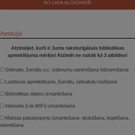
KO LASA ALŪKSNIEŠI
Aptauja
Atzīmējiet, kurš ir Jums raksturīgākais bibliotēkas
apmeklējuma mērķis! Atzīmēt ne vairāk kā 3 atbildes!
Grāmatu, žurnālu u.c. izdevumu saņemšana līdzņemšanai
Lasītavas apmeklējums, žurnālu, laikrakstu lasīšanai
Bibliotēkas datoru izmantošana
Interneta (t.sk.WiFi) izmantošana
Maksas pakalpojumu izmantošana- drukāšana, kopēšana,
skenēšana