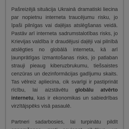
Pašreizējā situācija Ukrainā dramatiski liecina
par nopietnu interneta traucējumu risku, jo
īpaši pilnīgas vai daļējas atslēgšanas veidā.
Pastāv arī interneta sadrumstalotības risks, jo
Krievijas valdība ir draudējusi daļēji vai pilnībā
atslēgties no globālā interneta, kā arī
ļaunprātīgas izmantošanas risks, jo patlaban
strauji pieaug kiberuzbrukumu, tiešsaistes
cenzūras un dezinformācijas gadījumu skaits.
Tas vēlreiz apliecina, cik svarīgi ir pastiprināt
rīcību, lai aizstāvētu
globālu atvērto
internetu
, kas ir ekonomikas un sabiedrības
virzītājspēks visā pasaulē.
Partneri sadarbosies, lai turpinātu pildīt