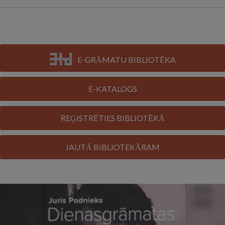
E-GRĀMATU BIBLIOTĒKA
E-KATALOGS
REĢISTRĒTIES BIBLIOTĒKĀ
JAUTĀ BIBLIOTEKĀRAM