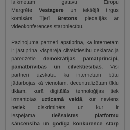
laikmetam gatavu Eiropu
Margrēte
Vestagere
un iekšējā tirgus
komisārs Tjerī
Bretons
piedalījās ar
videokonferences starpniecību.
Paziņojuma partneri apstiprina, ka internetam
ir jāstiprina Vispārējā cilvēktiesību deklarācijā
paredzētie
demokrātijas pamatprincipi,
pamatbrīvības un cilvēktiesības
. Visi
partneri uzskata, ka internetam būtu
jādarbojas kā vienotam, decentralizētam tīklu
tīklam, kurā digitālās tehnoloģijas tiek
izmantotas
uzticamā veidā
, kur neviens
netiek diskriminēts un kur ir
iespējama
tiešsaistes platformu
sāncensība
un
godīga konkurence starp