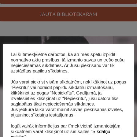
JAUTĀ BIBLIOTEKĀRAM
Lai šī tīmekļvietne darbotos, kā arī mēs spētu izpildīt
normatīvo aktu prasības, tā izmanto savas un trešo pušu
nepieciešamās sīkdatnes. Ar Jūsu piekrišanu var tik
uzstādītas papildu sīkdatnes.
Jūs varat piekrist visām sīkdatnēm, noklikšķinot uz pogas
“Piekrītu” vai noraidīt papildu sīkdatņu izmantošanu,
klikšķinot uz pogas “Nepiekrītu”. Gadījumā, ja
izvēlēsieties klikšķināt uz “Nepiekrītu”, jūsu datorā tiks
saglabātas tikai nepieciešamās sīkdatnes.
Šī grāmata katalogā
Jūs jebkurā laikā varat mainīt savas piekrišanas izvēles,
atjauninot sīkdatņu iestatījumus.
Iegūt vairāk informācijas par tīmekļvietnē izmantotajām
sīkdatnēm varat klikšķinot uz šīs saites
"Sīkdatņu
politika"