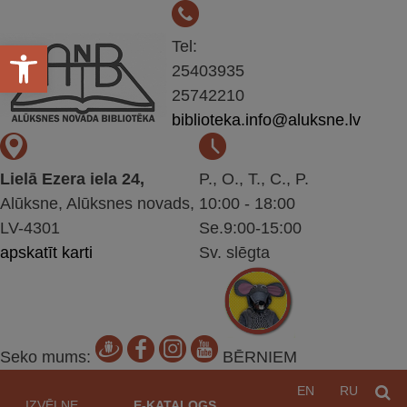
Open toolbar
Tel:
25403935
25742210
biblioteka.info@aluksne.lv
Lielā Ezera iela 24,
P., O., T., C., P.
Alūksne, Alūksnes novads,
10:00 - 18:00
LV-4301
Se.9:00-15:00
apskatīt karti
Sv. slēgta
Seko mums:
BĒRNIEM
Pāriet
EN
RU
M
uz
IZVĒLNE
E-KATALOGS