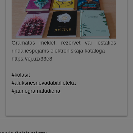
Grāmatas meklēt, rezervēt vai iestāties
rindā iespējams elektroniskajā katalogā
https://ej.uz/33e8
#kolasīt
#alūksnesnovadabibliotēka
#jaunogrāmatudiena