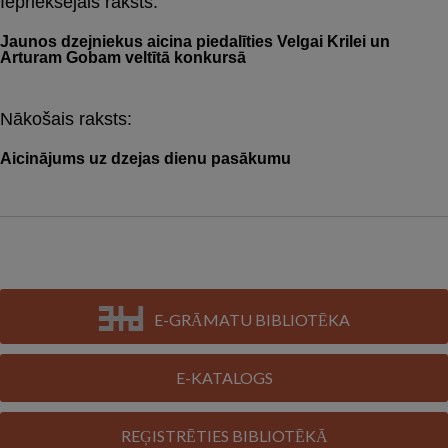
Iepriekšējais raksts:
Post
navigation
Jaunos dzejniekus aicina piedalīties Velgai Krilei un
Arturam Gobam veltītā konkursā
Nākošais raksts:
Aicinājums uz dzejas dienu pasākumu
E-GRĀMATU BIBLIOTĒKA
E-KATALOGS
REĢISTRĒTIES BIBLIOTĒKĀ