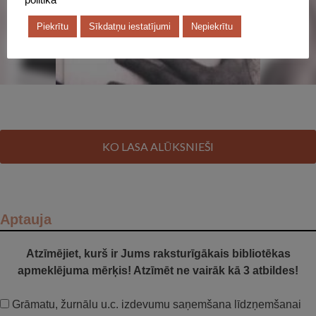
Piekrītu
Sīkdatņu iestatījumi
Nepiekrītu
KO LASA ALŪKSNIEŠI
Aptauja
Atzīmējiet, kurš ir Jums raksturīgākais bibliotēkas
apmeklējuma mērķis! Atzīmēt ne vairāk kā 3 atbildes!
Grāmatu, žurnālu u.c. izdevumu saņemšana līdzņemšanai