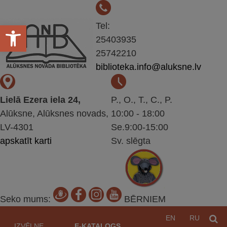
Open toolbar
Tel:
25403935
25742210
biblioteka.info@aluksne.lv
Lielā Ezera iela 24,
P., O., T., C., P.
Alūksne, Alūksnes novads,
10:00 - 18:00
LV-4301
Se.9:00-15:00
apskatīt karti
Sv. slēgta
Seko mums:
BĒRNIEM
Pāriet
EN
RU
M
uz
IZVĒLNE
E-KATALOGS