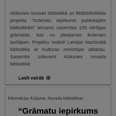
Alūksnes novada bibliotēkā un filiālbibliotēkās
projekta “Grāmatu iepirkums publiskajām
bibliotēkām” ietvaros saņemtas 235 vērtīgas
grāmatas, kas nu pieejamas ikvienam
lasītājam. Projektu realizē Latvijas Nacionālā
bibliotēka ar Kultūras ministrijas atbalstu.
Saņemtie izdevumi Alūksnes novada
bibliotēkā:
Jaunas
Lasīt vairāk
grāmatas
–
Informācija
,
Krājums
,
Novada bibliotēkas
projekta
“Grāmatu
“Grāmatu iepirkums
iepirkums