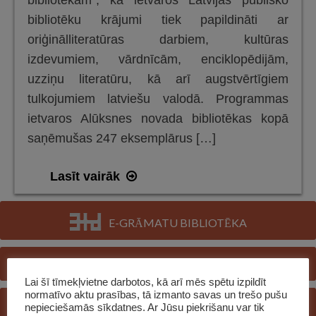
bibliotēkām”, kā ietvaros Latvijas publisko
bibliotēku krājumi tiek papildināti ar
oriģinālliteratūras darbiem, kultūras
izdevumiem, vārdnīcām, enciklopēdijām,
uzziņu literatūru, kā arī augstvērtīgiem
tulkojumiem latviešu valodā. Programmas
ietvaros Alūksnes novada bibliotēkas kopā
saņēmušas 247 eksemplārus […]
“Grāmatu
Lasīt vairāk
iepirkums
publiskajām
E-GRĀMATU BIBLIOTĒKA
bibliotēkām”
–
E-KATALOGS
Alūksnes
Lai šī tīmekļvietne darbotos, kā arī mēs spētu izpildīt
novada
normatīvo aktu prasības, tā izmanto savas un trešo pušu
REĢISTRĒTIES BIBLIOTĒKĀ
nepieciešamās sīkdatnes. Ar Jūsu piekrišanu var tik
bibliotēku