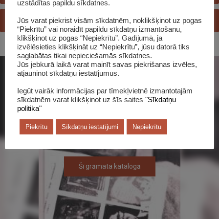
uzstādītas papildu sīkdatnes.
plauktos
JAUTĀ BIBLIOTEKĀRAM
Jūs varat piekrist visām sīkdatnēm, noklikšķinot uz pogas
jaunas
“Piekrītu” vai noraidīt papildu sīkdatņu izmantošanu,
grāmatas
klikšķinot uz pogas “Nepiekrītu”. Gadījumā, ja
izvēlēsieties klikšķināt uz “Nepiekrītu”, jūsu datorā tiks
saglabātas tikai nepieciešamās sīkdatnes.
Jūs jebkurā laikā varat mainīt savas piekrišanas izvēles,
atjauninot sīkdatņu iestatījumus.
Iegūt vairāk informācijas par tīmekļvietnē izmantotajām
sīkdatnēm varat klikšķinot uz šīs saites
"Sīkdatņu
politika"
Piekrītu
Sīkdatņu iestatījumi
Nepiekrītu
Šī grāmata katalogā