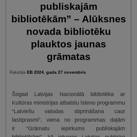
publiskajām
publiskajām
bibliotēkām”
bibliotēkām” – Alūksnes
izdevumi
novada bibliotēku
plauktos jaunas
grāmatas
Rakstījis
EB
2024. gada 27 novembris
.
Šogad Latvijas Nacionālā bibliotēka ar
Kultūras ministrijas atbalstu īsteno programmu
“Latviešu valodas stiprināšana caur
lasītprasmi”, viena no programmas daļām
ir “Grāmatu iepirkums publiskajām