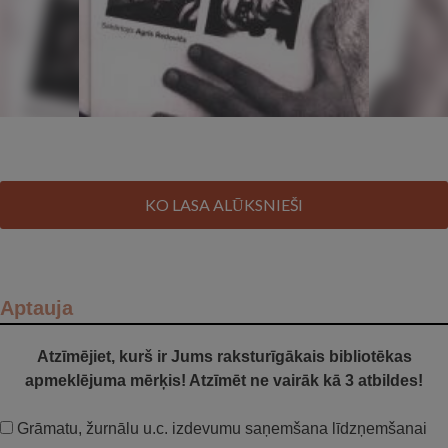
KO LASA ALŪKSNIEŠI
Aptauja
Atzīmējiet, kurš ir Jums raksturīgākais bibliotēkas
apmeklējuma mērķis! Atzīmēt ne vairāk kā 3 atbildes!
Grāmatu, žurnālu u.c. izdevumu saņemšana līdzņemšanai