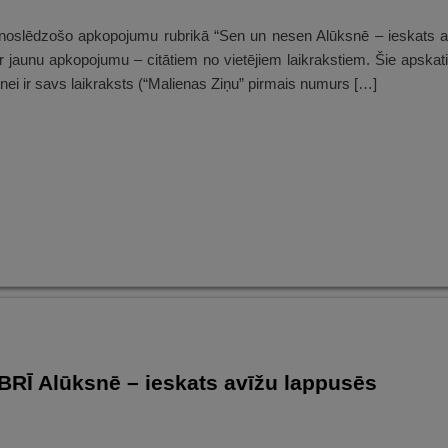
noslēdzošo apkopojumu rubrikā “Sen un nesen Alūksnē – ieskats a
 jaunu apkopojumu – citātiem no vietējiem laikrakstiem. Šie apskati
nei ir savs laikraksts (“Malienas Ziņu” pirmais numurs […]
Ī Alūksnē – ieskats avīžu lappusēs