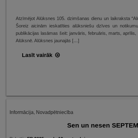
Atzīmējot Alūksnes 105. dzimšanas dienu un laikraksta “Alū
Šoreiz aicinām ieskatīties alūksniešu dzīves un notiku
publikācijas lasāmas šeit: janvāris, februāris, marts, aprīli
Alūksnē. Alūksnes jaunajās […]
Sen
Lasīt vairāk
un
nesen
OKTOBRĪ
Alūksnē
–
ieskats
Informācija
,
Novadpētniecība
avīžu
lappusēs
Sen un nesen SEPTEMB