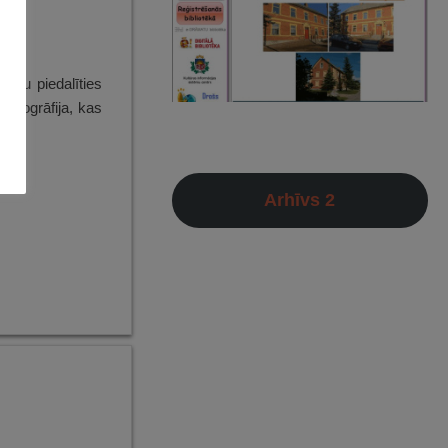
ienu piedalīties
 fotogrāfija, kas
Arhīvs 2