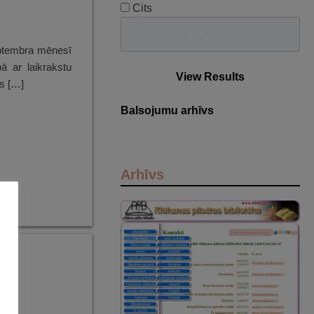
Cits
eptembra mēnesī
bā ar laikrakstu
View Results
is […]
Balsojumu arhīvs
Arhīvs