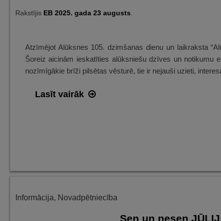
Rakstījis
EB
2025. gada 23 augusts
.
Atzīmējot Alūksnes 105. dzimšanas dienu un laikraksta “Alū
Šoreiz aicinām ieskatīties alūksniešu dzīves un notikumu
nozīmīgākie brīži pilsētas vēsturē, tie ir nejauši uzieti, int
Sen
Lasīt vairāk
un
nesen
AUGUSTĀ
Alūksnē
–
ieskats
avīžu
Informācija
,
Novadpētniecība
lappusēs
Sen un nesen JŪLIJ