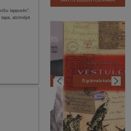
vīžu lappusēs”.
 tapa, atzīmējot
Šī grāmata katalogā