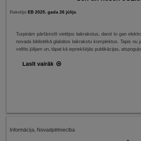
Rakstījis
EB
2025. gada 26 jūlijs
.
Turpinām pāršķirstīt vietējos laikrakstus, darot to gan elekt
novada bibliotēkā glabātos laikrakstu komplektus. Tapis nu 
veltīts jūlijam un, tāpat kā iepriekšējās publikācijas, atspog
Sen
Lasīt vairāk
un
nesen
JŪLIJĀ
Alūksnē
–
ieskats
avīžu
Informācija
,
Novadpētniecība
lappusēs