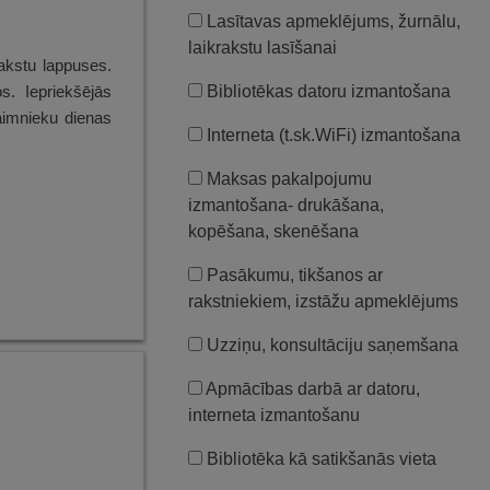
Lasītavas apmeklējums, žurnālu,
laikrakstu lasīšanai
akstu lappuses.
s. Iepriekšējās
Bibliotēkas datoru izmantošana
saimnieku dienas
Interneta (t.sk.WiFi) izmantošana
Maksas pakalpojumu
izmantošana- drukāšana,
kopēšana, skenēšana
Pasākumu, tikšanos ar
rakstniekiem, izstāžu apmeklējums
Uzziņu, konsultāciju saņemšana
Apmācības darbā ar datoru,
interneta izmantošanu
Bibliotēka kā satikšanās vieta