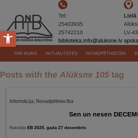
Tel:
Lielā
25403935
Alūks
Open toolbar
25742210
LV-4
biblioteka.info@aluksne.lv
apskat
Pāriet
PAR MUMS
AKTUALITĀTES
NOVADPĒTNIECĪBA
B
uz
saturu
Posts with the
Alūksne 105
tag
Informācija
,
Novadpētniecība
Sen un nesen DECEMBR
Rakstījis
EB
2025. gada 27 decembris
.