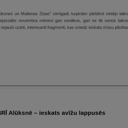
ksnes un Malienas Ziņas” simtgadi, turpinām pārlūkot vietējo laikr
u epizodēs novembra mēnesī gan senākos, gan ne tik senos laiko
 nejauši uzieti, interesanti fragmenti, kas sniedz ieskatu mūsu pilsēt
Ī Alūksnē – ieskats avīžu lappusēs