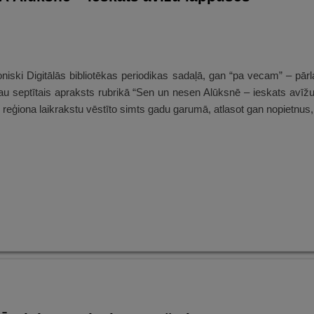
roniski Digitālās bibliotēkas periodikas sadaļā, gan “pa vecam” – pār
jau septītais apraksts rubrikā “Sen un nesen Alūksnē – ieskats avīž
uļo reģiona laikrakstu vēstīto simts gadu garumā, atlasot gan nopietnus