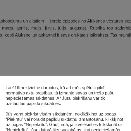
r apkopojumu un citātiem – šoreiz epizodes no Alūksnes vēstures s
 marts, aprīlis, maijs, jūnijs, jūlijs, augusts). Rubrika top sadarbī
 kopš Alūksnei un apkārtnei ir savs drukātais laikraksts. Tas mainīj
Lai šī tīmekļvietne darbotos, kā arī mēs spētu izpildīt
normatīvo aktu prasības, tā izmanto savas un trešo pušu
nepieciešamās sīkdatnes. Ar Jūsu piekrišanu var tik
uzstādītas papildu sīkdatnes.
Jūs varat piekrist visām sīkdatnēm, noklikšķinot uz pogas
“Piekrītu” vai noraidīt papildu sīkdatņu izmantošanu, klikšķinot
adošā akcijā “Dzeja kadrā”!
uz pogas “Nepiekrītu”. Gadījumā, ja izvēlēsieties klikšķināt uz
“Nepiekrītu”, jūsu datorā tiks saglabātas tikai nepieciešamās