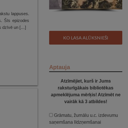
akstu lappuses.
s. Šīs epizodes
as dzīvē un […]
KO LASA ALŪKSNIEŠI
Aptauja
Atzīmējiet, kurš ir Jums
raksturīgākais bibliotēkas
apmeklējuma mērķis! Atzīmēt ne
vairāk kā 3 atbildes!
Grāmatu, žurnālu u.c. izdevumu
saņemšana līdzņemšanai