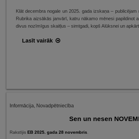
Klāt decembra nogale un 2025. gada izskaņa – publicējam 
Rubrika aizsākās janvārī, katru nākamo mēnesi papildinot ar
divus nozīmīgus skaitļus – simtgadi, kopš Alūksnei un apkārt
Sen
Lasīt vairāk
un
nesen
DECEMBRĪ
Alūksnē
–
ieskats
avīžu
Informācija
,
Novadpētniecība
lappusēs
Sen un nesen NOVEMBR
Rakstījis
EB
2025. gada 28 novembris
.