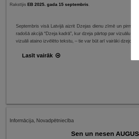
Rakstījis
EB
2025. gada 15 septembris
.
Septembris visā Latvijā aizrit Dzejas dienu zīmē un pirmo r
radošā akcijā “Dzeja kadrā”, kur dzeja pārtop par vizuālu stās
vizuāli ataino izvēlēto tekstu, – tie var būt arī vairāki dzejoļi
Piedalies
Lasīt vairāk
radošā
akcijā
“Dzeja
kadrā”!
Informācija
,
Novadpētniecība
Sen un nesen AUGUST