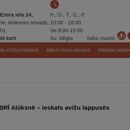
 Ezera iela 24,
P., O., T., C., P.
ne, Alūksnes novads,
10:00 - 18:00
301
Se.9:00-15:00
īt karti
Sv. slēgta
Seko mums:
IBLIOTĒKA PIEDĀVĀ
BIBLIOTĒKAS NOVADĀ
EIROPAS SAVIE
Ī Alūksnē – ieskats avīžu lappusēs