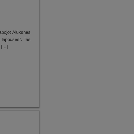
lapojot Alūksnes
u lappusēs”. Tas
, […]