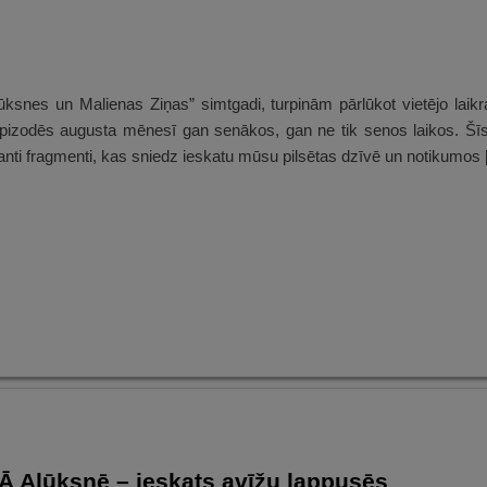
ksnes un Malienas Ziņas” simtgadi, turpinām pārlūkot vietējo laikr
 epizodēs augusta mēnesī gan senākos, gan ne tik senos laikos. Š
eresanti fragmenti, kas sniedz ieskatu mūsu pilsētas dzīvē un notikumos
Ā Alūksnē – ieskats avīžu lappusēs