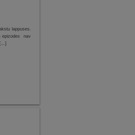
akstu lappuses.
īs epizodes nav
 […]