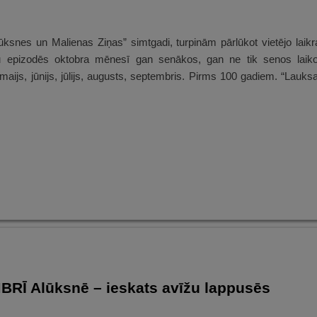
ksnes un Malienas Ziņas” simtgadi, turpinām pārlūkot vietējo laikr
mu epizodēs oktobra mēnesī gan senākos, gan ne tik senos laiko
s, maijs, jūnijs, jūlijs, augusts, septembris. Pirms 100 gadiem. “Lauk
RĪ Alūksnē – ieskats avīžu lappusēs