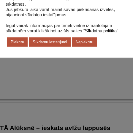
sīkdatnes.
Jūs jebkurā laikā varat mainīt savas piekrišanas izvēles,
atjauninot sīkdatņu iestatījumus.
udens mēnesi padara īpašu arī bibliotēku ikdienā. Šogad aicinām ikv
Iegūt vairāk informācijas par tīmekļvietnē izmantotajām
sīkdatnēm varat klikšķinot uz šīs saites
"Sīkdatņu politika"
tu. Akcijas dalībniekiem jāizvēlas dzejolis vai dzejas rindas un jārada
 ar vairākām fotogrāfijām. […]
Piekrītu
Sīkdatņu iestatījumi
Nepiekrītu
Ā Alūksnē – ieskats avīžu lappusēs