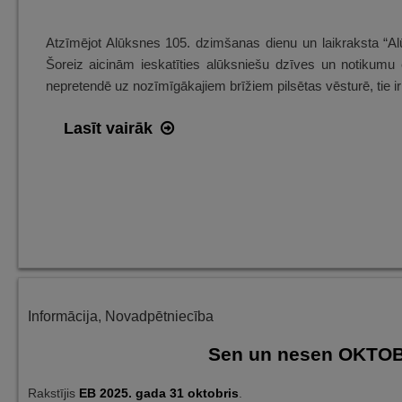
Atzīmējot Alūksnes 105. dzimšanas dienu un laikraksta “Alū
Šoreiz aicinām ieskatīties alūksniešu dzīves un notikum
nepretendē uz nozīmīgākajiem brīžiem pilsētas vēsturē, tie ir
Sen
Lasīt vairāk
un
nesen
NOVEMBRĪ
Alūksnē
–
ieskats
avīžu
Informācija
,
Novadpētniecība
lappusēs
Sen un nesen OKTOBR
Rakstījis
EB
2025. gada 31 oktobris
.