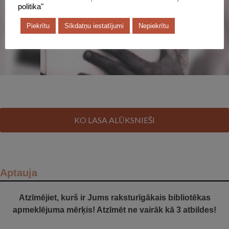
politika"
Piekrītu
Sīkdatņu iestatījumi
Nepiekrītu
KO LASA ALŪKSNIEŠI
Aptauja
Atzīmējiet, kurš ir Jums raksturīgākais bibliotēkas
apmeklējuma mērķis! Atzīmēt ne vairāk kā 3 atbildes!