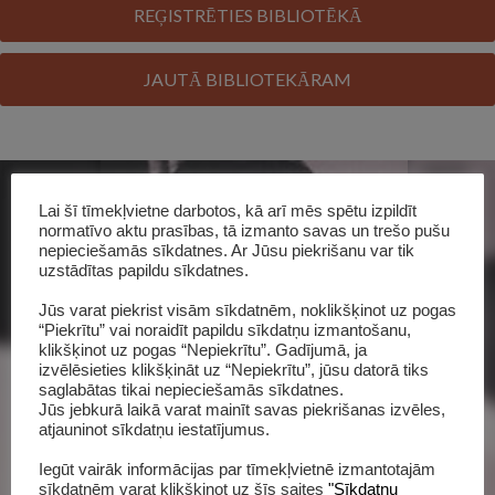
REĢISTRĒTIES BIBLIOTĒKĀ
JAUTĀ BIBLIOTEKĀRAM
Lai šī tīmekļvietne darbotos, kā arī mēs spētu izpildīt
normatīvo aktu prasības, tā izmanto savas un trešo pušu
nepieciešamās sīkdatnes. Ar Jūsu piekrišanu var tik
uzstādītas papildu sīkdatnes.
Jūs varat piekrist visām sīkdatnēm, noklikšķinot uz pogas
“Piekrītu” vai noraidīt papildu sīkdatņu izmantošanu,
klikšķinot uz pogas “Nepiekrītu”. Gadījumā, ja
izvēlēsieties klikšķināt uz “Nepiekrītu”, jūsu datorā tiks
saglabātas tikai nepieciešamās sīkdatnes.
Šī grāmata katalogā
Jūs jebkurā laikā varat mainīt savas piekrišanas izvēles,
atjauninot sīkdatņu iestatījumus.
Iegūt vairāk informācijas par tīmekļvietnē izmantotajām
sīkdatnēm varat klikšķinot uz šīs saites
"Sīkdatņu