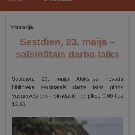
saturu
Informācija
Sestdien, 23. maijā –
saīsinātais darba laiks
Sestdien, 23. maijā Alūksnes novada
bibliotēkā saīsinātais darba laiks pirms
Vasarsvētkiem – strādāsim no plkst. 9.00 līdz
13.00.