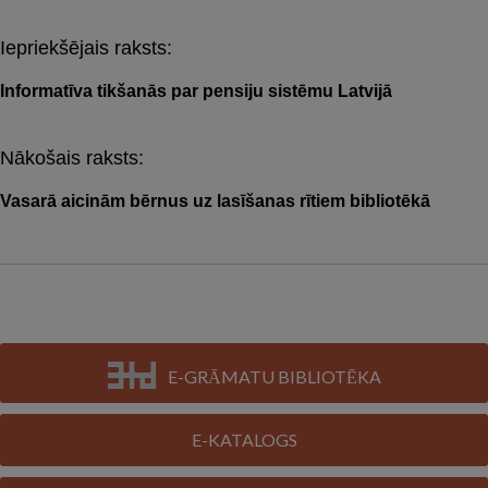
Iepriekšējais raksts:
Post
navigation
Informatīva tikšanās par pensiju sistēmu Latvijā
Nākošais raksts:
Vasarā aicinām bērnus uz lasīšanas rītiem bibliotēkā
E-GRĀMATU BIBLIOTĒKA
E-KATALOGS