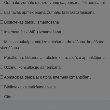
Grāmatu, žurnālu u.c. izdevumu saņemšana līdzņemšanai
Lasītavas apmeklējums, žurnālu, laikrakstu lasīšanai
Bibliotēkas datoru izmantošana
Interneta (t.sk.WiFi) izmantošana
Maksas pakalpojumu izmantošana- drukāšana, kopēšana,
skenēšana
Pasākumu, tikšanos ar rakstniekiem, izstāžu apmeklējums
Uzziņu, konsultāciju saņemšana
Apmācības darbā ar datoru, interneta izmantošanu
Bibliotēka kā satikšanās vieta
Cits