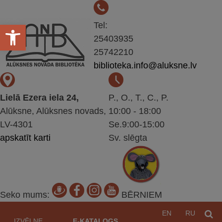
Open toolbar
Tel:
25403935
25742210
biblioteka.info@aluksne.lv
Lielā Ezera iela 24,
P., O., T., C., P.
Alūksne, Alūksnes novads,
10:00 - 18:00
LV-4301
Se.9:00-15:00
apskatīt karti
Sv. slēgta
Seko mums:
BĒRNIEM
Pāriet
EN
RU
M
uz
IZVĒLNE
E-KATALOGS