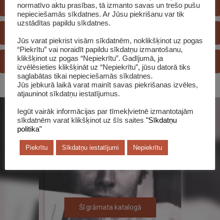
E-KATALOGS
normatīvo aktu prasības, tā izmanto savas un trešo pušu
nepieciešamās sīkdatnes. Ar Jūsu piekrišanu var tik
uzstādītas papildu sīkdatnes.
REĢISTRĒTIES BIBLIOTĒKĀ
Jūs varat piekrist visām sīkdatnēm, noklikšķinot uz pogas
“Piekrītu” vai noraidīt papildu sīkdatņu izmantošanu,
klikšķinot uz pogas “Nepiekrītu”. Gadījumā, ja
JAUTĀ BIBLIOTEKĀRAM
izvēlēsieties klikšķināt uz “Nepiekrītu”, jūsu datorā tiks
saglabātas tikai nepieciešamās sīkdatnes.
Jūs jebkurā laikā varat mainīt savas piekrišanas izvēles,
atjauninot sīkdatņu iestatījumus.
Iegūt vairāk informācijas par tīmekļvietnē izmantotajām
sīkdatnēm varat klikšķinot uz šīs saites
"Sīkdatņu
politika"
Piekrītu
Sīkdatņu iestatījumi
Nepiekrītu
Šī grāmata katalogā