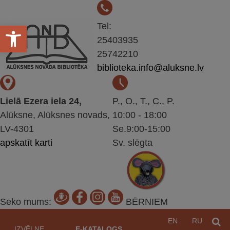
Open toolbar
Tel:
25403935
25742210
biblioteka.info@aluksne.lv
Lielā Ezera iela 24,
P., O., T., C., P.
Alūksne, Alūksnes novads,
10:00 - 18:00
LV-4301
Se.9:00-15:00
apskatīt karti
Sv. slēgta
Seko mums:
BĒRNIEM
Pāriet
EN
RU
M
uz
IZVĒLNE
E-KATALOGS