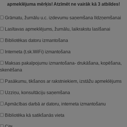
apmeklējuma mērķis! Atzīmēt ne vairāk kā 3 atbildes!
Grāmatu, žurnālu u.c. izdevumu saņemšana līdzņemšanai
Lasītavas apmeklējums, žurnālu, laikrakstu lasīšanai
Bibliotēkas datoru izmantošana
Interneta (t.sk.WiFi) izmantošana
Maksas pakalpojumu izmantošana- drukāšana, kopēšana,
skenēšana
Pasākumu, tikšanos ar rakstniekiem, izstāžu apmeklējums
Uzziņu, konsultāciju saņemšana
Apmācības darbā ar datoru, interneta izmantošanu
Bibliotēka kā satikšanās vieta
Cits