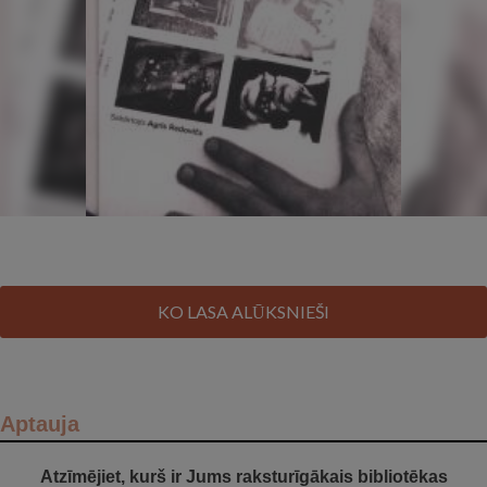
KO LASA ALŪKSNIEŠI
Aptauja
Atzīmējiet, kurš ir Jums raksturīgākais bibliotēkas