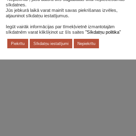
sīkdatnes.
Jūs jebkurā laikā varat mainīt savas piekrišanas izvēles,
atjauninot sīkdatņu iestatījumus.
Iegūt vairāk informācijas par tīmekļvietnē izmantotajām
sīkdatnēm varat klikšķinot uz šīs saites
"Sīkdatņu politika"
Piekrītu
Sīkdatņu iestatījumi
Nepiekrītu