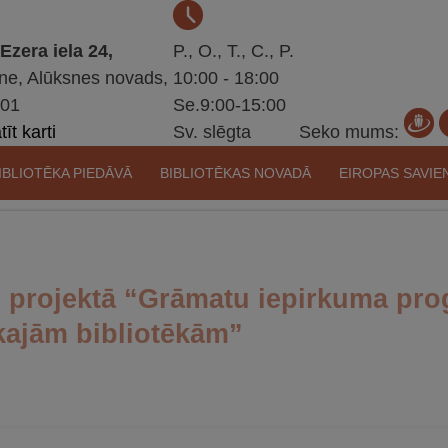
 Ezera iela 24,
P., O., T., C., P.
ne, Alūksnes novads,
10:00 - 18:00
301
Se.9:00-15:00
īt karti
Sv. slēgta
Seko mums:
IBLIOTĒKA PIEDĀVĀ
BIBLIOTĒKAS NOVADĀ
EIROPAS SAVIE
s projektā “Grāmatu iepirkuma pr
kajām bibliotēkām”