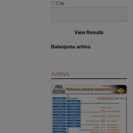
Cits
View Results
Balsojumu arhīvs
Arhīvs