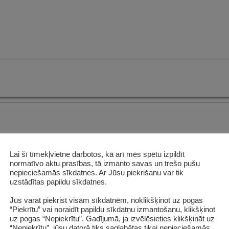
Bibliotēka
Lai šī tīmekļvietne darbotos, kā arī mēs spētu izpildīt
normatīvo aktu prasības, tā izmanto savas un trešo pušu
nepieciešamās sīkdatnes. Ar Jūsu piekrišanu var tik
uzstādītas papildu sīkdatnes.
Jūs varat piekrist visām sīkdatnēm, noklikšķinot uz pogas
“Piekrītu” vai noraidīt papildu sīkdatņu izmantošanu, klikšķinot
uz pogas “Nepiekrītu”. Gadījumā, ja izvēlēsieties klikšķināt uz
“Nepiekrītu”, jūsu datorā tiks saglabātas tikai nepieciešamās