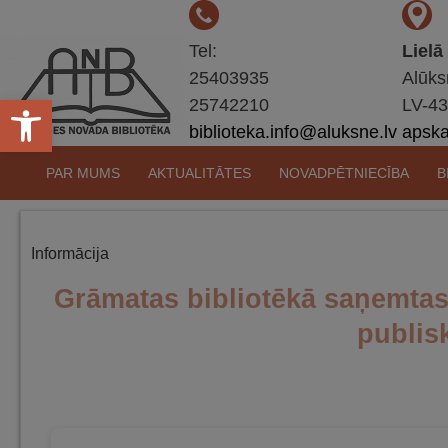
Tel:
Lielā
25403935
Alūks
Open toolbar
25742210
LV-4
biblioteka.info@aluksne.lv
apskat
Pāriet
PAR MUMS
AKTUALITĀTES
NOVADPĒTNIECĪBA
B
uz
saturu
Informācija
Grāmatas bibliotēkā saņemta
publis