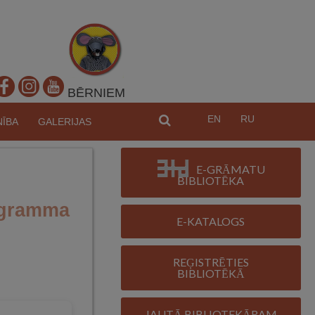
BĒRNIEM
EN
RU
MEKL
NĪBA
GALERIJAS
E-GRĀMATU
BIBLIOTĒKA
ogramma
E-KATALOGS
REĢISTRĒTIES
BIBLIOTĒKĀ
JAUTĀ BIBLIOTEKĀRAM