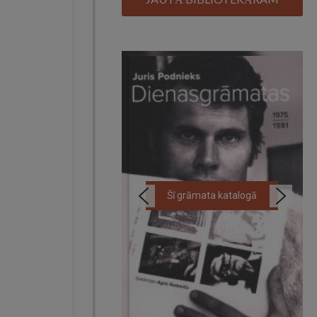
Šī grāmata katalogā