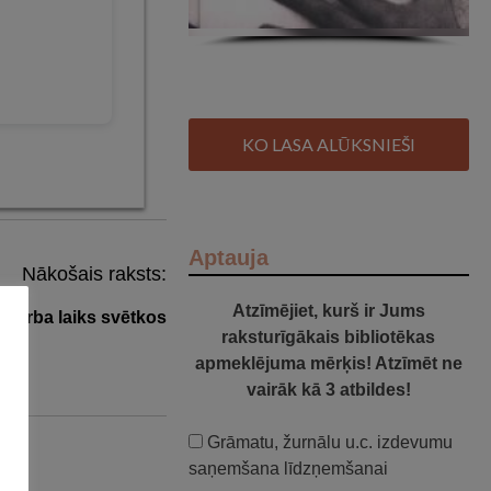
KO LASA ALŪKSNIEŠI
Aptauja
Nākošais raksts:
Atzīmējiet, kurš ir Jums
s darba laiks svētkos
raksturīgākais bibliotēkas
apmeklējuma mērķis! Atzīmēt ne
vairāk kā 3 atbildes!
Grāmatu, žurnālu u.c. izdevumu
saņemšana līdzņemšanai