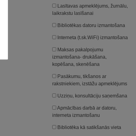
Lasītavas apmeklējums, žurnālu,
laikrakstu lasīšanai
Bibliotēkas datoru izmantošana
Interneta (t.sk.WiFi) izmantošana
Maksas pakalpojumu
izmantošana- drukāšana,
kopēšana, skenēšana
Pasākumu, tikšanos ar
rakstniekiem, izstāžu apmeklējums
Uzziņu, konsultāciju saņemšana
Apmācības darbā ar datoru,
interneta izmantošanu
Bibliotēka kā satikšanās vieta