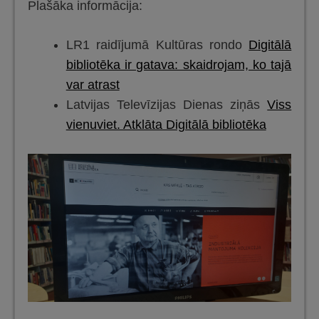
Plašāka informācija:
LR1 raidījumā Kultūras rondo
Digitālā
bibliotēka ir gatava: skaidrojam, ko tajā
var atrast
Latvijas Televīzijas Dienas ziņās
Viss
vienuviet. Atklāta Digitālā bibliotēka