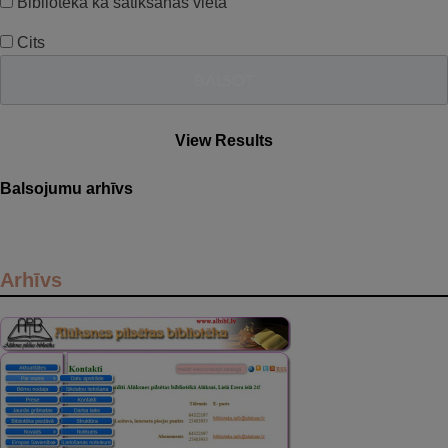
Bibliotēka kā satikšanās vieta
Cits
View Results
Balsojumu arhīvs
Arhīvs