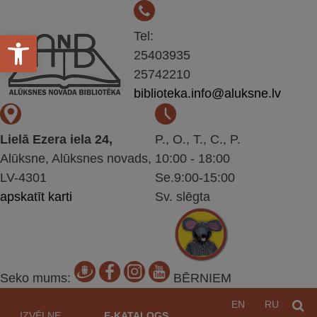
Open toolbar
Tel:
25403935
25742210
biblioteka.info@aluksne.lv
Lielā Ezera iela 24,
P., O., T., C., P.
Alūksne, Alūksnes novads,
10:00 - 18:00
LV-4301
Se.9:00-15:00
apskatīt karti
Sv. slēgta
Seko mums:
BĒRNIEM
Pāriet
EN
RU
M
uz
IZVĒLNE
E-KATALOGS