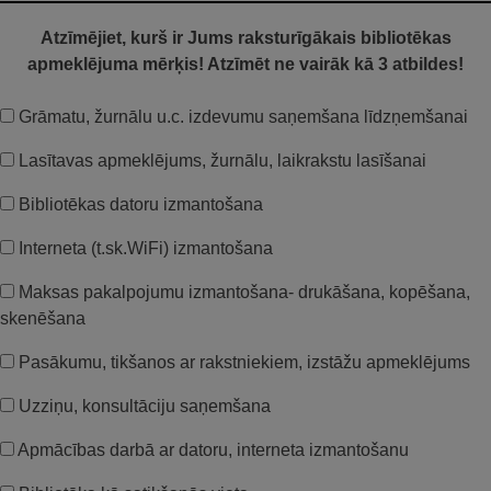
Atzīmējiet, kurš ir Jums raksturīgākais bibliotēkas
apmeklējuma mērķis! Atzīmēt ne vairāk kā 3 atbildes!
Grāmatu, žurnālu u.c. izdevumu saņemšana līdzņemšanai
Lasītavas apmeklējums, žurnālu, laikrakstu lasīšanai
Bibliotēkas datoru izmantošana
Interneta (t.sk.WiFi) izmantošana
Maksas pakalpojumu izmantošana- drukāšana, kopēšana,
skenēšana
Pasākumu, tikšanos ar rakstniekiem, izstāžu apmeklējums
Uzziņu, konsultāciju saņemšana
Apmācības darbā ar datoru, interneta izmantošanu