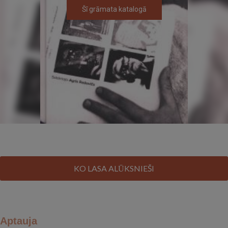
Šī grāmata katalogā
KO LASA ALŪKSNIEŠI
Aptauja