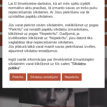
Lai šī tīmekļvietne darbotos, kā arī mēs spētu izpildīt
normatīvo aktu prasības, tā izmanto savas un trešo pušu
E-KATALOGS
nepieciešamās sīkdatnes. Ar Jūsu piekrišanu var tik
uzstādītas papildu sīkdatnes.
Jūs varat piekrist visām sīkdatnēm, noklikšķinot uz pogas
REĢISTRĒTIES BIBLIOTĒKĀ
“Piekrītu” vai noraidīt papildu sīkdatņu izmantošanu,
klikšķinot uz pogas “Nepiekrītu”. Gadījumā, ja
izvēlēsieties klikšķināt uz “Nepiekrītu”, jūsu datorā tiks
JAUTĀ BIBLIOTEKĀRAM
saglabātas tikai nepieciešamās sīkdatnes.
Jūs jebkurā laikā varat mainīt savas piekrišanas izvēles,
atjauninot sīkdatņu iestatījumus.
Iegūt vairāk informācijas par tīmekļvietnē izmantotajām
sīkdatnēm varat klikšķinot uz šīs saites
"Sīkdatņu
politika"
Piekrītu
Sīkdatņu iestatījumi
Nepiekrītu