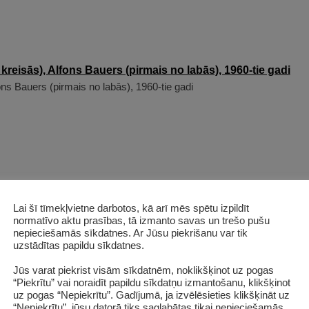
ons Bauers (pirmais no labās), 1960-tie gadi
Lai šī tīmekļvietne darbotos, kā arī mēs spētu izpildīt
anizētus. Cehā nebija ne ūdens, ne elektriskā apgaismojuma. Elek
normatīvo aktu prasības, tā izmanto savas un trešo pušu
gi plūst putnu silēs.
nepieciešamās sīkdatnes. Ar Jūsu piekrišanu var tik
uzstādītas papildu sīkdatnes.
Jūs varat piekrist visām sīkdatnēm, noklikšķinot uz pogas
“Piekrītu” vai noraidīt papildu sīkdatņu izmantošanu, klikšķinot
uz pogas “Nepiekrītu”. Gadījumā, ja izvēlēsieties klikšķināt uz
“Nepiekrītu”, jūsu datorā tiks saglabātas tikai nepieciešamās