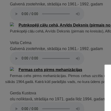
Galvenā zootehniķe, strādāja no 1961.- 1992. gadam
Putnkopēji cāļu cehā, Arvīds Deksnis (pirmais no kreisās), Alf
Velta Celma
Galvenā zootehniķe, strādāja no 1961.- 1992. gadam
Fermas cehs pirms mehanizācijas. Pirmos cehus uzcēla nemeh
sākās 1964.gadā. Katrā kūtī parādījās vads, no kura ūdens pastāvī
Gerda Kustova
olu noliktavā, strādāja no 1971. gada līdz 1994. gadam