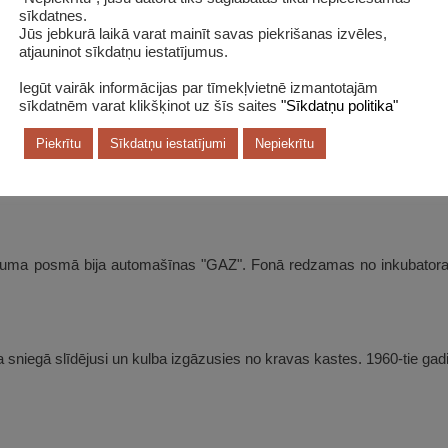
sīkdatnes.
Jūs jebkurā laikā varat mainīt savas piekrišanas izvēles,
atjauninot sīkdatņu iestatījumus.
 gadi. Putnkopējas visus darbus veica ar rokām – arī olu lasīšanu n
Iegūt vairāk informācijas par tīmekļvietnē izmantotajām
sīkdatnēm varat klikšķinot uz šīs saites
"Sīkdatņu politika"
Piekrītu
Sīkdatņu iestatījumi
Nepiekrītu
 sākuma posmā bija automašīnas "GAZ". Fonā redzamas no inkubator
sniegā slīdējusi un kulba izgāzusies no kravas kastes. 1960-tie gadi