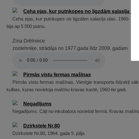
Ceha ejas, kur putnkopes no ligzdām salasīja olas. 1960- tie
bija ap 5 000 putnu.
Zina Drēlniece
zootehniķe, strādāja no 1977.gada līdz 2009. gadam
Pirmās vistu fermas mašīnas. Vienīgie transporta līdzekļi
kulbas, kuras novietoja mašīnu kravas kastē, 1960-tie gadi.
Negadījums. Cāļi no inkubatora novietoti fermā. Kravas mašīna 
Dzirkstele Nr.80, 1964. gada 9. jūlijs