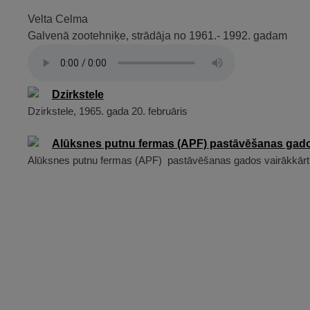
Velta Celma
Galvenā zootehniķe, strādāja no 1961.- 1992. gadam
Dzirkstele, 1965. gada 20. februāris
Alūksnes putnu fermas (APF) pastāvēšanas gados vairākkār