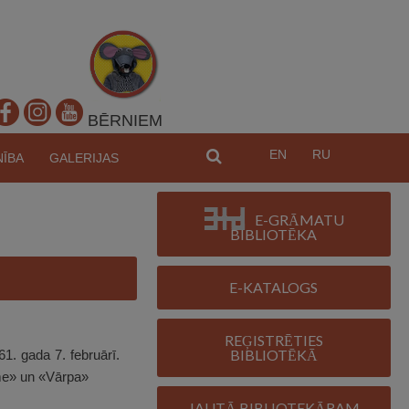
BĒRNIEM
EN
RU
MEKL
NĪBA
GALERIJAS
E-GRĀMATU
BIBLIOTĒKA
E-KATALOGS
REĢISTRĒTIES
BIBLIOTĒKĀ
1. gada 7. februārī.
ume» un «Vārpa»
JAUTĀ BIBLIOTEKĀRAM