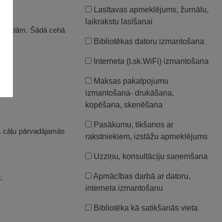
Lasītavas apmeklējums, žurnālu,
laikrakstu lasīšanai
o ligzdām. Šādā cehā
Bibliotēkas datoru izmantošana
Interneta (t.sk.WiFi) izmantošana
Maksas pakalpojumu
izmantošana- drukāšana,
kopēšana, skenēšana
Pasākumu, tikšanos ar
a cāļu pārvadājamās
rakstniekiem, izstāžu apmeklējums
Uzziņu, konsultāciju saņemšana
Apmācības darbā ar datoru,
.
interneta izmantošanu
Bibliotēka kā satikšanās vieta