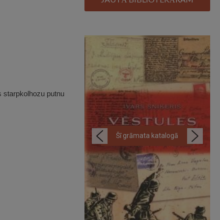
s starpkolhozu putnu
Šī grāmata katalogā