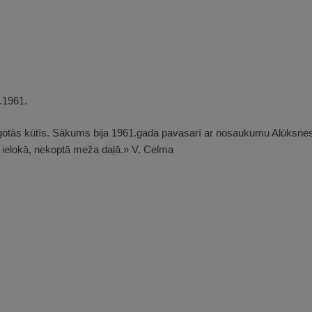
.1961.
āgotās kūtīs. Sākums bija 1961.gada pavasarī ar nosaukumu Alūksne
a ielokā, nekoptā meža daļā.» V. Celma