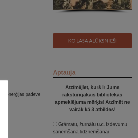
KO LASA ALŪKSNIEŠI
Aptauja
Atzīmējiet, kurš ir Jums
troenerģijas padeve
raksturīgākais bibliotēkas
apmeklējuma mērķis! Atzīmēt ne
vairāk kā 3 atbildes!
Grāmatu, žurnālu u.c. izdevumu
saņemšana līdzņemšanai