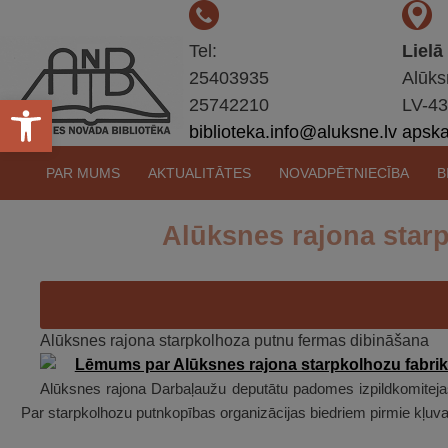
Tel:
Lielā
25403935
Alūks
Open toolbar
25742210
LV-4
biblioteka.info@aluksne.lv
apskat
Pāriet
PAR MUMS
AKTUALITĀTES
NOVADPĒTNIECĪBA
B
uz
saturu
Alūksnes rajona star
Alūksnes rajona starpkolhoza putnu fermas dibināšana
Alūksnes rajona Darbaļaužu deputātu padomes izpildkomitejas
Par starpkolhozu putnkopības organizācijas biedriem pirmie kļu