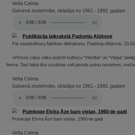
Velta Celma
Galvenā zootehniķe, strādāja no 1961.- 1992. gadam
Par starpkolhozu fabrikas dibināšanu. Padomju Alūksne, 23.03
«Pirmos cāļus sāka audzēt kolhozu “Vienība” un “Vārpa” piel
ferma. Tanī laikā tika uzsāktas celt pirmās putnu novietnes, mež
Velta Celma
Galvenā zootehniķe, strādāja no 1961.- 1992. gadam
Putnkope Elvīra Āze baro vistas, 1960-tie gadi
Velta Celma