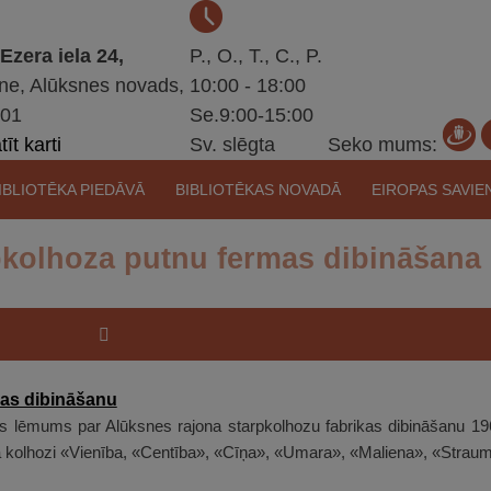
 Ezera iela 24,
P., O., T., C., P.
ne, Alūksnes novads,
10:00 - 18:00
301
Se.9:00-15:00
īt karti
Sv. slēgta
Seko mums:
IBLIOTĒKA PIEDĀVĀ
BIBLIOTĒKAS NOVADĀ
EIROPAS SAVIE
pkolhoza putnu fermas dibināšana
 lēmums par Alūksnes rajona starpkolhozu fabrikas dibināšanu 196
va kolhozi «Vienība, «Centība», «Cīņa», «Umara», «Maliena», «Stra