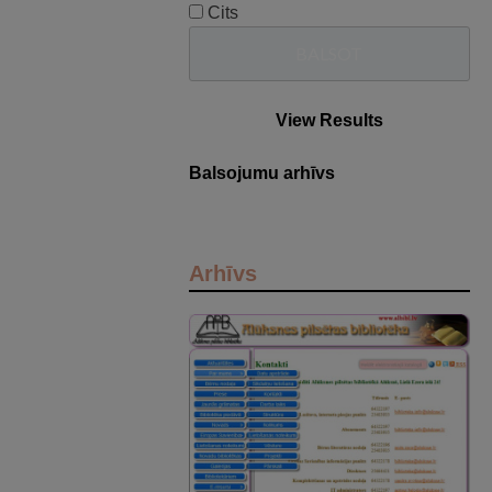
Cits
View Results
Balsojumu arhīvs
Arhīvs