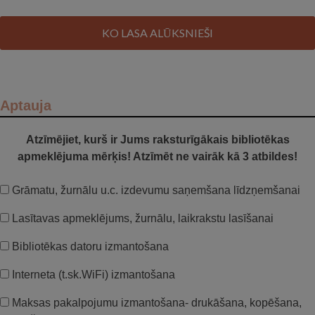
KO LASA ALŪKSNIEŠI
Aptauja
Atzīmējiet, kurš ir Jums raksturīgākais bibliotēkas
apmeklējuma mērķis! Atzīmēt ne vairāk kā 3 atbildes!
Grāmatu, žurnālu u.c. izdevumu saņemšana līdzņemšanai
Lasītavas apmeklējums, žurnālu, laikrakstu lasīšanai
Bibliotēkas datoru izmantošana
Interneta (t.sk.WiFi) izmantošana
Maksas pakalpojumu izmantošana- drukāšana, kopēšana,