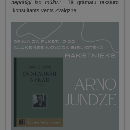
neprātīgi īso mūžu.”
Tā grāmatu raksturo
konsultants Vents Zvaigzne.