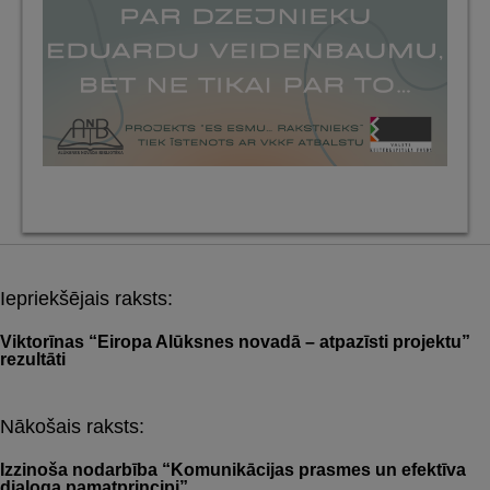
Iepriekšējais raksts:
Post
navigation
Viktorīnas “Eiropa Alūksnes novadā – atpazīsti projektu”
rezultāti
Nākošais raksts:
Izzinoša nodarbība “Komunikācijas prasmes un efektīva
dialoga pamatprincipi”