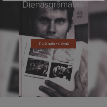
Šī grāmata katalogā