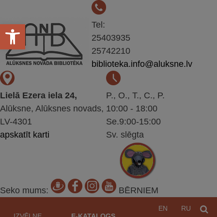
Open toolbar
Tel:
25403935
25742210
biblioteka.info@aluksne.lv
Lielā Ezera iela 24,
P., O., T., C., P.
Alūksne, Alūksnes novads,
10:00 - 18:00
LV-4301
Se.9:00-15:00
apskatīt karti
Sv. slēgta
Seko mums:
BĒRNIEM
Pāriet
EN
RU
M
uz
IZVĒLNE
E-KATALOGS