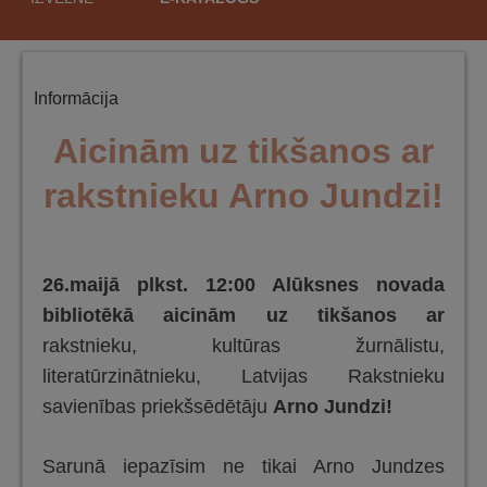
saturu
Informācija
Aicinām uz tikšanos ar
rakstnieku Arno Jundzi!
26.maijā plkst. 12:00 Alūksnes novada
bibliotēkā aicinām uz tikšanos ar
rakstnieku, kultūras žurnālistu,
literatūrzinātnieku, Latvijas Rakstnieku
savienības priekšsēdētāju
Arno Jundzi
!
Sarunā iepazīsim ne tikai Arno Jundzes