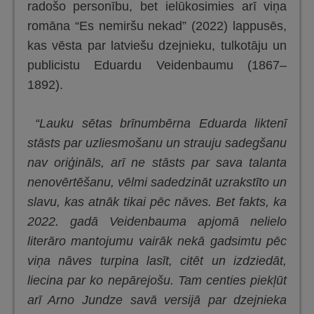
radošo personību, bet ielūkosimies arī viņa
romāna “Es nemiršu nekad” (2022) lappusēs,
kas vēsta par latviešu dzejnieku, tulkotāju un
publicistu Eduardu Veidenbaumu (1867–
1892).
“Lauku sētas brīnumbērna Eduarda liktenī
stāsts par uzliesmošanu un strauju sadegšanu
nav oriģināls, arī ne stāsts par sava talanta
nenovērtēšanu, vēlmi sadedzināt uzrakstīto un
slavu, kas atnāk tikai pēc nāves. Bet fakts, ka
2022. gadā Veidenbauma apjomā nelielo
literāro mantojumu vairāk nekā gadsimtu pēc
viņa nāves turpina lasīt, citēt un izdziedāt,
liecina par ko nepārejošu. Tam centies piekļūt
arī Arno Jundze savā versijā par dzejnieka