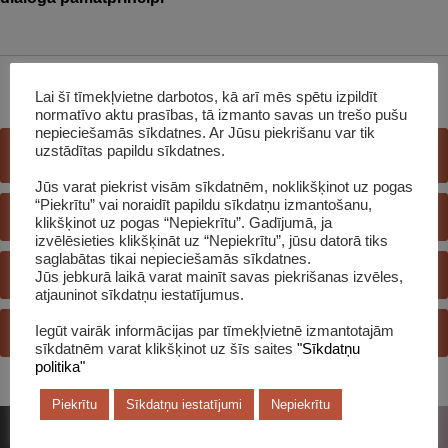
Lai šī tīmekļvietne darbotos, kā arī mēs spētu izpildīt
normatīvo aktu prasības, tā izmanto savas un trešo pušu
nepieciešamās sīkdatnes. Ar Jūsu piekrišanu var tik
uzstādītas papildu sīkdatnes.
E-GRĀMATU BIBLIOTĒKA
Jūs varat piekrist visām sīkdatnēm, noklikšķinot uz pogas
“Piekrītu” vai noraidīt papildu sīkdatņu izmantošanu,
E-KATALOGS
klikšķinot uz pogas “Nepiekrītu”. Gadījumā, ja
izvēlēsieties klikšķināt uz “Nepiekrītu”, jūsu datorā tiks
saglabātas tikai nepieciešamās sīkdatnes.
REĢISTRĒTIES BIBLIOTĒKĀ
Jūs jebkurā laikā varat mainīt savas piekrišanas izvēles,
atjauninot sīkdatņu iestatījumus.
JAUTĀ BIBLIOTEKĀRAM
Iegūt vairāk informācijas par tīmekļvietnē izmantotajām
sīkdatnēm varat klikšķinot uz šīs saites
"Sīkdatņu
politika"
Piekrītu
Sīkdatņu iestatījumi
Nepiekrītu