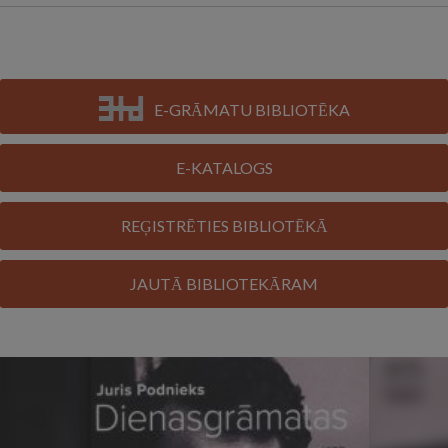
E-GRĀMATU BIBLIOTĒKA
E-KATALOGS
REĢISTRĒTIES BIBLIOTĒKĀ
JAUTĀ BIBLIOTEKĀRAM