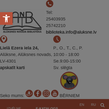
Open toolbar
Tel:
25403935
25742210
biblioteka.info@aluksne.lv
Lielā Ezera iela 24,
P., O., T., C., P.
Alūksne, Alūksnes novads,
10:00 - 18:00
LV-4301
Se.9:00-15:00
apskatīt karti
Sv. slēgta
Seko mums:
BĒRNIEM
Pāriet
EN
RU
M
uz
IZVĒLNE
E-KATALOGS