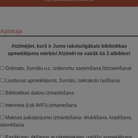
Aptauja
Atzīmējiet, kurš ir Jums raksturīgākais bibliotēkas
apmeklējuma mērķis! Atzīmēt ne vairāk kā 3 atbildes!
Grāmatu, žurnālu u.c. izdevumu saņemšana līdzņemšanai
Lasītavas apmeklējums, žurnālu, laikrakstu lasīšanai
Bibliotēkas datoru izmantošana
Interneta (t.sk.WiFi) izmantošana
Maksas pakalpojumu izmantošana- drukāšana, kopēšana,
skenēšana
Pasākumu, tikšanos ar rakstniekiem, izstāžu apmeklējums