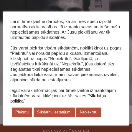
Lai šī tīmekļvietne darbotos, kā arī mēs spētu izpildīt
normatīvo aktu prasības, tā izmanto savas un trešo pušu
nepieciešamās sīkdatnes. Ar Jūsu piekrišanu var tik
uzstādītas papildu sīkdatnes.
Šī grāmata katalogā
Jūs varat piekrist visām sīkdatnēm, noklikšķinot uz pogas
“Piekrītu” vai noraidīt papildu sīkdatņu izmantošanu,
klikšķinot uz pogas “Nepiekrītu”. Gadījumā, ja
izvēlēsieties klikšķināt uz “Nepiekrītu”, jūsu datorā tiks
saglabātas tikai nepieciešamās sīkdatnes.
Jūs jebkurā laikā varat mainīt savas piekrišanas izvēles,
atjauninot sīkdatņu iestatījumus.
Iegūt vairāk informācijas par tīmekļvietnē izmantotajām
sīkdatnēm varat klikšķinot uz šīs saites
"Sīkdatņu
politika"
Piekrītu
Sīkdatņu iestatījumi
Nepiekrītu
KO LASA ALŪKSNIEŠI