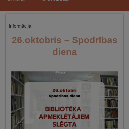
saturu
Informācija
26.oktobris – Spodrības
diena