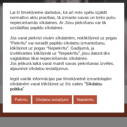
Lai šī tīmekļvietne darbotos, kā arī mēs spētu izpildīt
normatīvo aktu prasības, tā izmanto savas un trešo pušu
Šī grāmata katalogā
nepieciešamās sīkdatnes. Ar Jūsu piekrišanu var tik
uzstādītas papildu sīkdatnes.
Jūs varat piekrist visām sīkdatnēm, noklikšķinot uz pogas
“Piekrītu” vai noraidīt papildu sīkdatņu izmantošanu,
klikšķinot uz pogas “Nepiekrītu”. Gadījumā, ja
izvēlēsieties klikšķināt uz “Nepiekrītu”, jūsu datorā tiks
saglabātas tikai nepieciešamās sīkdatnes.
Jūs jebkurā laikā varat mainīt savas piekrišanas izvēles,
atjauninot sīkdatņu iestatījumus.
Iegūt vairāk informācijas par tīmekļvietnē izmantotajām
sīkdatnēm varat klikšķinot uz šīs saites
"Sīkdatņu
politika"
Piekrītu
Sīkdatņu iestatījumi
Nepiekrītu
KO LASA ALŪKSNIEŠI