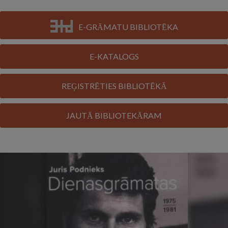
E-GRĀMATU BIBLIOTĒKA
E-KATALOGS
REĢISTRĒTIES BIBLIOTĒKĀ
JAUTĀ BIBLIOTEKĀRAM