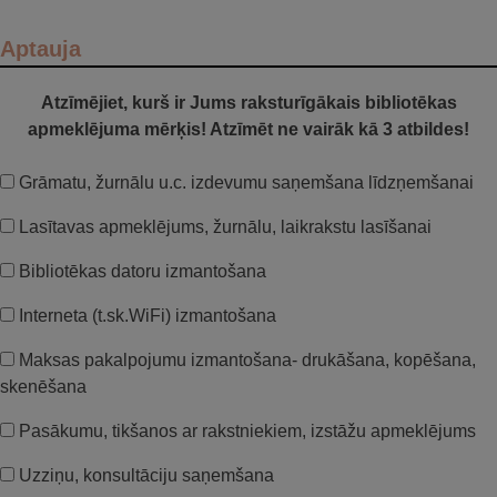
Aptauja
Atzīmējiet, kurš ir Jums raksturīgākais bibliotēkas
apmeklējuma mērķis! Atzīmēt ne vairāk kā 3 atbildes!
Grāmatu, žurnālu u.c. izdevumu saņemšana līdzņemšanai
Lasītavas apmeklējums, žurnālu, laikrakstu lasīšanai
Bibliotēkas datoru izmantošana
Interneta (t.sk.WiFi) izmantošana
Maksas pakalpojumu izmantošana- drukāšana, kopēšana,
skenēšana
Pasākumu, tikšanos ar rakstniekiem, izstāžu apmeklējums
Uzziņu, konsultāciju saņemšana