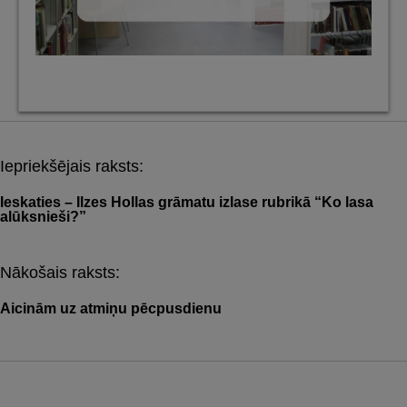
Iepriekšējais raksts:
Post
navigation
Ieskaties – Ilzes Hollas grāmatu izlase rubrikā “Ko lasa
alūksnieši?”
Nākošais raksts:
Aicinām uz atmiņu pēcpusdienu