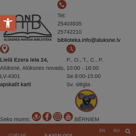
Open toolbar
Tel:
25403935
25742210
biblioteka.info@aluksne.lv
Lielā Ezera iela 24,
P., O., T., C., P.
Alūksne, Alūksnes novads,
10:00 - 18:00
LV-4301
Se.9:00-15:00
apskatīt karti
Sv. slēgta
Seko mums:
BĒRNIEM
Pāriet
EN
RU
M
uz
IZVĒLNE
E-KATALOGS