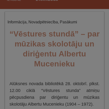
saturu
Informācija
,
Novadpētniecība
,
Pasākumi
“Vēstures stundā” – par
mūzikas skolotāju un
diriģentu Albertu
Mucenieku
Alūksnes novada bibliotēkā 28. oktobrī. plkst.
12.00 ciklā “Vēstures stunda” atmiņu
pēcpusdiena par diriģentu un mūzikas
skolotāju Albertu Mucenieku (1904 – 1972).