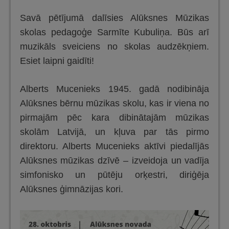
Savā pētījumā dalīsies Alūksnes Mūzikas
skolas pedagoģe Sarmīte Kubuliņa. Būs arī
muzikāls sveiciens no skolas audzēkņiem.
Esiet laipni gaidīti!
Alberts Mucenieks 1945. gadā nodibināja
Alūksnes bērnu mūzikas skolu, kas ir viena no
pirmajām pēc kara dibinātajām mūzikas
skolām Latvijā, un kļuva par tās pirmo
direktoru. Alberts Mucenieks aktīvi piedalījās
Alūksnes mūzikas dzīvē – izveidoja un vadīja
simfonisko un pūtēju orķestri, diriģēja
Alūksnes ģimnāzijas kori.