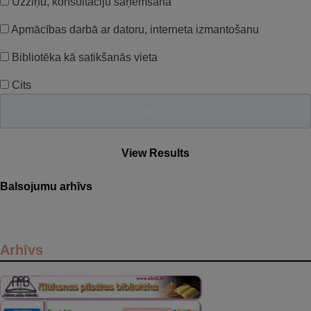
Uzziņu, konsultāciju saņemšana
Apmācības darbā ar datoru, interneta izmantošanu
Bibliotēka kā satikšanās vieta
Cits
View Results
Balsojumu arhīvs
Arhīvs