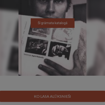
Šī grāmata katalogā
KO LASA ALŪKSNIEŠI