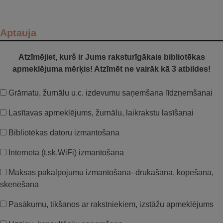
Aptauja
Atzīmējiet, kurš ir Jums raksturīgākais bibliotēkas
apmeklējuma mērķis! Atzīmēt ne vairāk kā 3 atbildes!
Grāmatu, žurnālu u.c. izdevumu saņemšana līdzņemšanai
Lasītavas apmeklējums, žurnālu, laikrakstu lasīšanai
Bibliotēkas datoru izmantošana
Interneta (t.sk.WiFi) izmantošana
Maksas pakalpojumu izmantošana- drukāšana, kopēšana,
skenēšana
Pasākumu, tikšanos ar rakstniekiem, izstāžu apmeklējums