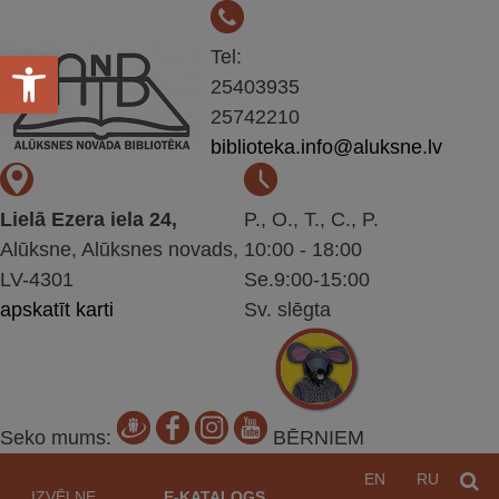
Open toolbar
Tel:
25403935
25742210
biblioteka.info@aluksne.lv
Lielā Ezera iela 24,
P., O., T., C., P.
Alūksne, Alūksnes novads,
10:00 - 18:00
LV-4301
Se.9:00-15:00
apskatīt karti
Sv. slēgta
Seko mums:
BĒRNIEM
Pāriet
EN
RU
M
uz
IZVĒLNE
E-KATALOGS