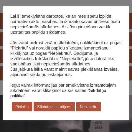
Lai šī tīmekļvietne darbotos, kā arī mēs spētu izpildīt
E-GRĀMATU BIBLIOTĒKA
normatīvo aktu prasības, tā izmanto savas un trešo pušu
nepieciešamās sīkdatnes. Ar Jūsu piekrišanu var tik
uzstādītas papildu sīkdatnes.
E-KATALOGS
Jūs varat piekrist visām sīkdatnēm, noklikšķinot uz pogas
“Piekrītu” vai noraidīt papildu sīkdatņu izmantošanu,
klikšķinot uz pogas “Nepiekrītu”. Gadījumā, ja
REĢISTRĒTIES BIBLIOTĒKĀ
izvēlēsieties klikšķināt uz “Nepiekrītu”, jūsu datorā tiks
saglabātas tikai nepieciešamās sīkdatnes.
Jūs jebkurā laikā varat mainīt savas piekrišanas izvēles,
JAUTĀ BIBLIOTEKĀRAM
atjauninot sīkdatņu iestatījumus.
Iegūt vairāk informācijas par tīmekļvietnē izmantotajām
sīkdatnēm varat klikšķinot uz šīs saites
"Sīkdatņu
politika"
Piekrītu
Sīkdatņu iestatījumi
Nepiekrītu