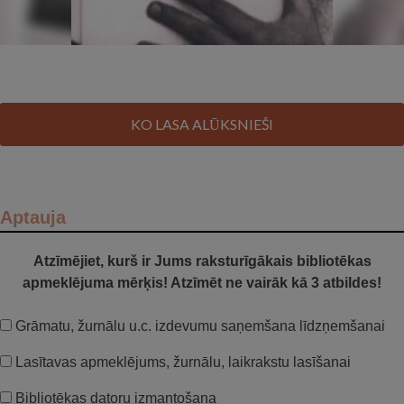
KO LASA ALŪKSNIEŠI
Aptauja
Atzīmējiet, kurš ir Jums raksturīgākais bibliotēkas
apmeklējuma mērķis! Atzīmēt ne vairāk kā 3 atbildes!
Grāmatu, žurnālu u.c. izdevumu saņemšana līdzņemšanai
Lasītavas apmeklējums, žurnālu, laikrakstu lasīšanai
Bibliotēkas datoru izmantošana