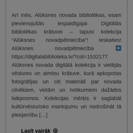
Arī mēs, Alūksnes novada bibliotēkas, esam
pievienojušās iespaidīgajai Digitālās
bibliotēkas krātuvei – tapusi kolekcija
“Alūksnes novadpētniecība”! Ieskaties!
Alūksnes novadpētniecība
https://digitalabiblioteka.lv/?col=1532177
Alūksnes novada digitālā kolekcija ir vietējās
vēstures un atmiņu krātuve, kurā apkopotas
fotogrāfijas un citi materiāli par novada
cilvēkiem, vietām un notikumiem dažādos
laikposmos. Kolekcijas mērķis ir saglabāt
kultūrvēsturisko mantojumu un nodrošināt tā
pieejamību […]
Digitālajā
Lasīt vairāk