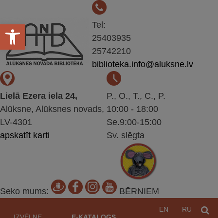
Open toolbar
Tel:
25403935
25742210
biblioteka.info@aluksne.lv
Lielā Ezera iela 24,
P., O., T., C., P.
Alūksne, Alūksnes novads,
10:00 - 18:00
LV-4301
Se.9:00-15:00
apskatīt karti
Sv. slēgta
Seko mums:
BĒRNIEM
Pāriet
EN
RU
M
uz
IZVĒLNE
E-KATALOGS