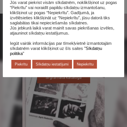
Jūs varat piekrist visām sīkdatnēm, noklikšķinot uz pogas
“Piekrītu” vai noraidīt papildu sīkdatņu izmantošanu,
klikšķinot uz pogas “Nepiekrītu”. Gadījumā, ja
izvēlēsieties klikšķināt uz “Nepiekrītu”, jūsu datorā tiks
saglabātas tikai nepieciešamās sīkdatnes.
Jūs jebkurā laikā varat mainīt savas piekrišanas izvēles,
atjauninot sīkdatņu iestatījumus.
Iegūt vairāk informācijas par tīmekļvietnē izmantotajām
sīkdatnēm varat klikšķinot uz šīs saites
"Sīkdatņu
politika"
Piekrītu
Sīkdatņu iestatījumi
Nepiekrītu
Šī grāmata katalogā