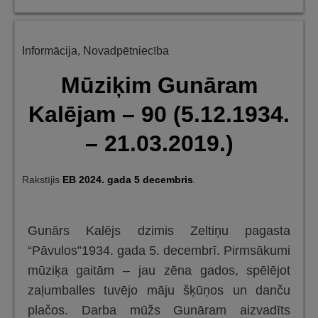
bibliotēkā
jauna
Informācija
,
Novadpētniecība
kolekcija
–
Mūziķim Gunāram
“Alūksnes
Kalējam – 90 (5.12.1934.
novadpētniecība”
– 21.03.2019.)
Rakstījis
EB
2024. gada 5 decembris
.
Gunārs Kalējs dzimis Zeltiņu pagasta
“Pāvulos”1934. gada 5. decembrī. Pirmsākumi
mūziķa gaitām – jau zēna gados, spēlējot
zaļumballes tuvējo māju šķūņos un danču
plačos. Darba mūžs Gunāram aizvadīts