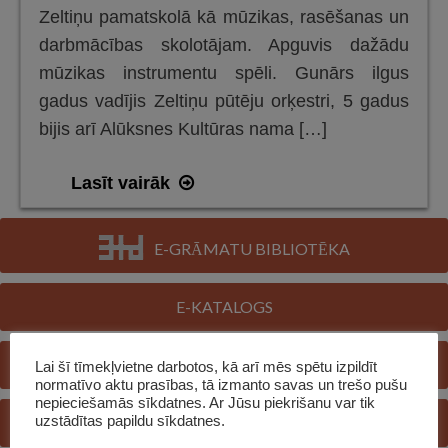
Zeltiņu pamatskolā kā mūzikas, rasēšanas un
darbmācības skolotājam. Apguvis dažādu
mūzikas instrumentu spēli. Gunārs ilgus
gadus vadījis Zeltiņu pūtēju orķestri, 5 gadus
bijis arī Alūksnes Kultūras nama […]
Mūziķim
Lasīt vairāk
Gunāram
Kalējam
E-GRĀMATU BIBLIOTĒKA
–
90
E-KATALOGS
(5.12.1934.
–
REĢISTRĒTIES BIBLIOTĒKĀ
Lai šī tīmekļvietne darbotos, kā arī mēs spētu izpildīt
21.03.2019.)
normatīvo aktu prasības, tā izmanto savas un trešo pušu
nepieciešamās sīkdatnes. Ar Jūsu piekrišanu var tik
uzstādītas papildu sīkdatnes.
JAUTĀ BIBLIOTEKĀRAM