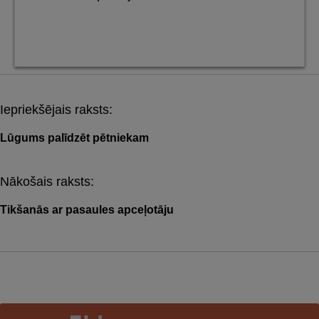
Iepriekšējais raksts:
Post
navigation
Lūgums palīdzēt pētniekam
Nākošais raksts:
Tikšanās ar pasaules apceļotāju