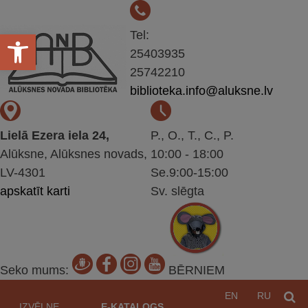
Open toolbar
Tel:
25403935
25742210
biblioteka.info@aluksne.lv
Lielā Ezera iela 24,
P., O., T., C., P.
Alūksne, Alūksnes novads,
10:00 - 18:00
LV-4301
Se.9:00-15:00
apskatīt karti
Sv. slēgta
Seko mums:
BĒRNIEM
Pāriet
EN
RU
M
uz
IZVĒLNE
E-KATALOGS