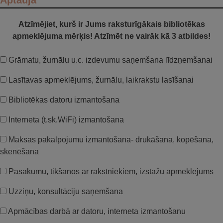
Aptauja
Atzīmējiet, kurš ir Jums raksturīgākais bibliotēkas
apmeklējuma mērķis! Atzīmēt ne vairāk kā 3 atbildes!
Grāmatu, žurnālu u.c. izdevumu saņemšana līdzņemšanai
Lasītavas apmeklējums, žurnālu, laikrakstu lasīšanai
Bibliotēkas datoru izmantošana
Interneta (t.sk.WiFi) izmantošana
Maksas pakalpojumu izmantošana- drukāšana, kopēšana,
skenēšana
Pasākumu, tikšanos ar rakstniekiem, izstāžu apmeklējums
Uzziņu, konsultāciju saņemšana
Apmācības darbā ar datoru, interneta izmantošanu