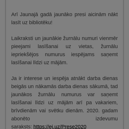
Arī Jaunajā gadā jaunāko presi aicinām nākt
lasīt uz bibliotēku!
Laikraksti un jaunākie žurnālu numuri vienmēr
pieejami lasīšanai uz vietas, žurnālu
iepriekšējos numurus iespējams saņemt
lasīšanai līdzi uz mājām.
Ja ir interese un iespēja atnākt darba dienas
beigās un nākamās darba dienas sākumā, tad
jaunākos žurnālu numurus var saņemt
lasīšanai līdzi uz mājām arī pa vakariem,
brīvdienām vai svētku dienām. 2020. gadam
abonēto izdevumu
saraksts:
https://ej.uz/Prese2020