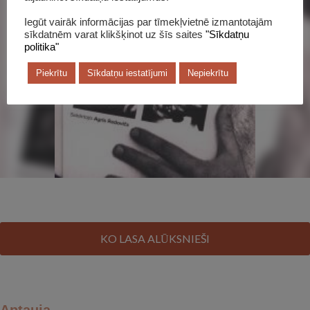
Šī grāmata katalogā
Iegūt vairāk informācijas par tīmekļvietnē izmantotajām
sīkdatnēm varat klikšķinot uz šīs saites
"Sīkdatņu
politika"
Piekrītu
Sīkdatņu iestatījumi
Nepiekrītu
KO LASA ALŪKSNIEŠI