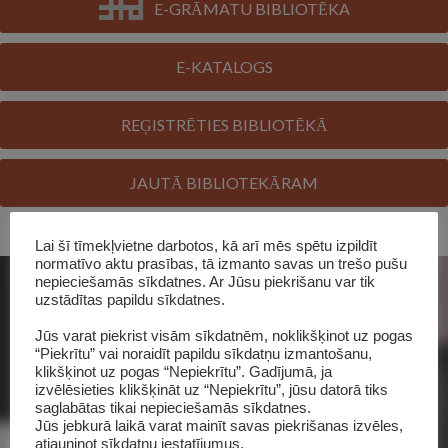
E-GRĀMATU BIBLIOTĒKA
E-KATALOGS
REĢISTRĒTIES BIBLIOTĒKĀ
JAUTĀ BIBLIOTEKĀRAM
Lai šī tīmekļvietne darbotos, kā arī mēs spētu izpildīt
normatīvo aktu prasības, tā izmanto savas un trešo pušu
nepieciešamās sīkdatnes. Ar Jūsu piekrišanu var tik
uzstādītas papildu sīkdatnes.
Jūs varat piekrist visām sīkdatnēm, noklikšķinot uz pogas
“Piekrītu” vai noraidīt papildu sīkdatņu izmantošanu,
klikšķinot uz pogas “Nepiekrītu”. Gadījumā, ja
izvēlēsieties klikšķināt uz “Nepiekrītu”, jūsu datorā tiks
saglabātas tikai nepieciešamās sīkdatnes.
Jūs jebkurā laikā varat mainīt savas piekrišanas izvēles,
atjauninot sīkdatņu iestatījumus.