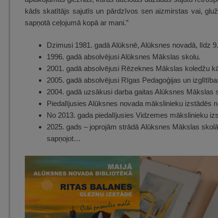
kāds skatītājs sajutīs un pārdzīvos sen aizmirstas vai, gluž
sapņotā ceļojumā kopā ar mani.”
Dzimusi 1981. gadā Alūksnē, Alūksnes novadā, līdz 9
1996. gadā absolvējusi Alūksnes Mākslas skolu.
2001. gadā absolvējusi Rēzeknes Mākslas koledžu kā t
2005. gadā absolvējusi Rīgas Pedagoģijas un izglītības
2004. gadā uzsākusi darba gaitas Alūksnes Mākslas sk
Piedalījusies Alūksnes novada mākslinieku izstādēs n
No 2013. gada piedalījusies Vidzemes mākslinieku iz
2025. gads – joprojām strādā Alūksnes Mākslas skolā 
sapņojot…