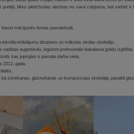
i pretēji, tikko piedzīvotas atmiņas no sava ceļojuma, bet varbūt ir 
. klasei mācījusies Annas pamatskolā.
ekstilizstrādājumu dizainers un mākslas skolas skolotājs.
 vadības augstskolu, iegūstot profesionālo bakalaura grādu izglītībā.
olā, kas joprojām ir pamata darba vieta.
o 2012. gada.
stādēs.
kā zīmēšanas, gleznošanas un kompozīcijas skolotāja, paralēli glezn