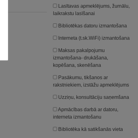
Lasītavas apmeklējums, žurnālu,
laikrakstu lasīšanai
Bibliotēkas datoru izmantošana
Interneta (t.sk.WiFi) izmantošana
Maksas pakalpojumu
izmantošana- drukāšana,
kopēšana, skenēšana
Pasākumu, tikšanos ar
rakstniekiem, izstāžu apmeklējums
Uzziņu, konsultāciju saņemšana
Apmācības darbā ar datoru,
interneta izmantošanu
Bibliotēka kā satikšanās vieta