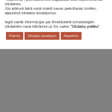
sīkdatnes.
Jūs jebkurā laikā varat mainīt savas piekrišanas izvēles,
atjauninot sīkdatņu iestatījumus.
Iegūt vairāk informācijas par tīmekļvietnē izmantotajām
sīkdatnēm varat klikšķinot uz šīs saites
"Sīkdatņu politika"
Piekrītu
Sīkdatņu iestatījumi
Nepiekrītu