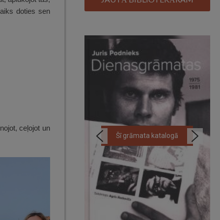
laiks doties sen
ojot, ceļojot un
Šī grāmata katalogā