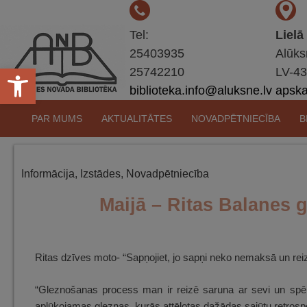
Tel:
Lielā
25403935
Alūks
Open toolbar
25742210
LV-4
biblioteka.info@aluksne.lv
apskat
Pāriet
PAR MUMS
AKTUALITĀTES
NOVADPĒTNIECĪBA
B
uz
saturu
Informācija
,
Izstādes
,
Novadpētniecība
Maijā – Ritas Balanes 
Ritas dzīves moto- “Sapņojiet, jo sapņi neko nemaksā un re
“Gleznošanas process man ir reizē saruna ar sevi un spēle 
aplūkojamas gleznas, kurās attēlotas dažādas sajūtu retrospekc