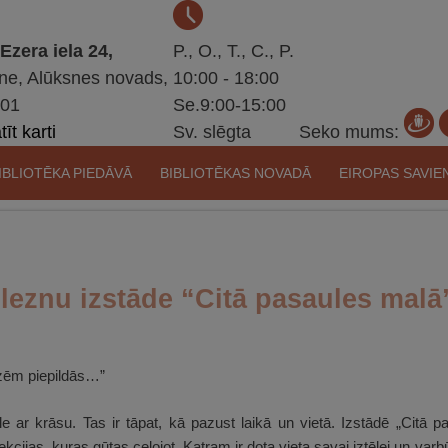
 Ezera iela 24,
P., O., T., C., P.
ne, Alūksnes novads,
10:00 - 18:00
301
Se.9:00-15:00
īt karti
Sv. slēgta
Seko mums:
IBLIOTĒKA PIEDĀVĀ
BIBLIOTĒKAS NOVADĀ
EIROPAS SAVIE
gleznu izstāde “Citā pasaules malā
izēm piepildās…”
ar krāsu. Tas ir tāpat, kā pazust laikā un vietā. Izstādē „Citā pa
ijas, kuras gūtas ceļojot. Katram ir dota vieta savai iztēlei un varbūt