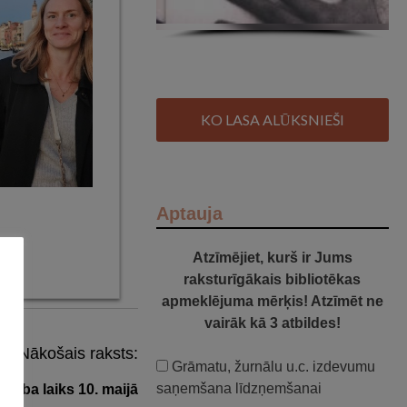
KO LASA ALŪKSNIEŠI
Aptauja
Atzīmējiet, kurš ir Jums
raksturīgākais bibliotēkas
apmeklējuma mērķis! Atzīmēt ne
vairāk kā 3 atbildes!
Nākošais raksts:
Grāmatu, žurnālu u.c. izdevumu
saņemšana līdzņemšanai
Darba laiks 10. maijā