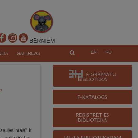
BĒRNIEM
EN
RU
MEKL
NĪBA
GALERIJAS
E-GRĀMATU
BIBLIOTĒKA
”
E-KATALOGS
REĢISTRĒTIES
BIBLIOTĒKĀ
saules malā” ir
JAUTĀ BIBLIOTEKĀRAM
, aplūkojot tās,