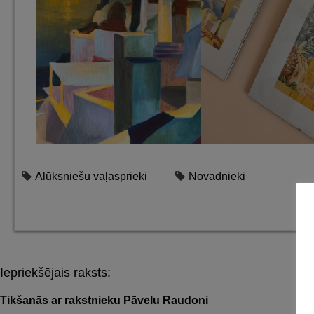
Alūksniešu vaļasprieki
Novadnieki
Iepriekšējais raksts:
Post
navigation
Tikšanās ar rakstnieku Pāvelu Raudoni