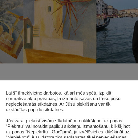
Lai šī tīmekļvietne darbotos, kā arī mēs spētu izpildīt
normatīvo aktu prasības, tā izmanto savas un trešo pušu
nepieciešamās sīkdatnes. Ar Jūsu piekrišanu var tik
uzstādītas papildu sīkdatnes.
Jūs varat piekrist visām sīkdatnēm, noklikšķinot uz pogas
“Piekrītu” vai noraidīt papildu sīkdatņu izmantošanu, klikšķinot
uz pogas “Nepiekrītu”. Gadījumā, ja izvēlēsieties klikšķināt uz
“Nepiekrītu”, jūsu datorā tiks saglabātas tikai nepieciešamās