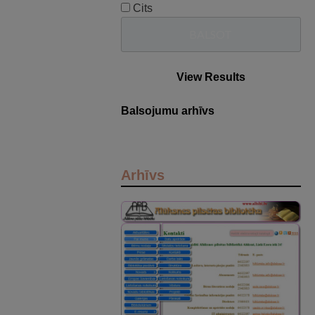
Cits
View Results
Balsojumu arhīvs
Arhīvs