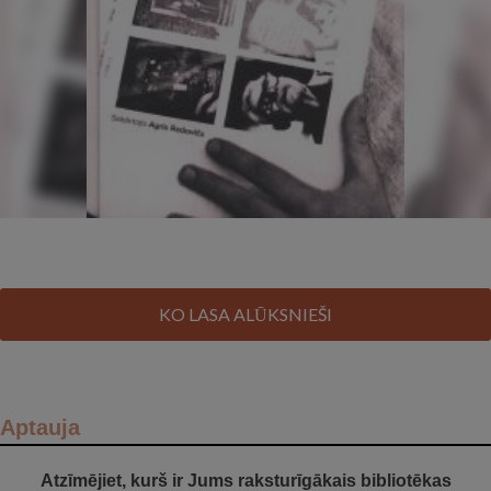
KO LASA ALŪKSNIEŠI
Aptauja
Atzīmējiet, kurš ir Jums raksturīgākais bibliotēkas