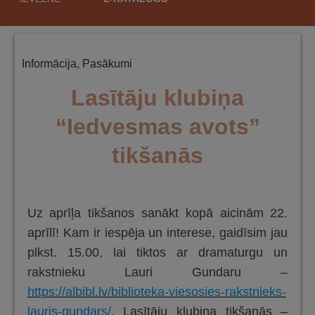
saturu
Informācija
,
Pasākumi
Lasītāju klubiņa
“Iedvesmas avots”
tikšanās
Uz aprīļa tikšanos sanākt kopā aicinām 22.
aprīlī! Kam ir iespēja un interese, gaidīsim jau
plkst. 15.00, lai tiktos ar dramaturgu un
rakstnieku Lauri Gundaru –
https://albibl.lv/biblioteka-viesosies-rakstnieks-
lauris-gundars/
. Lasītāju klubiņa tikšanās –