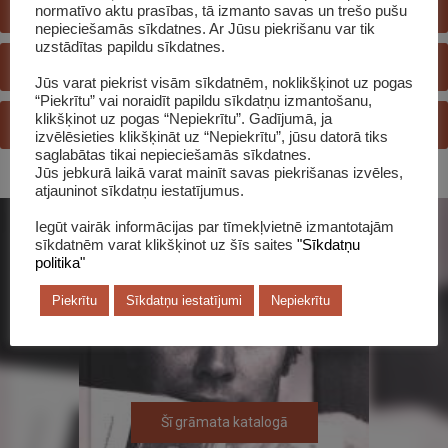
E-KATALOGS
normatīvo aktu prasības, tā izmanto savas un trešo pušu
nepieciešamās sīkdatnes. Ar Jūsu piekrišanu var tik
uzstādītas papildu sīkdatnes.
REĢISTRĒTIES BIBLIOTĒKĀ
Jūs varat piekrist visām sīkdatnēm, noklikšķinot uz pogas
“Piekrītu” vai noraidīt papildu sīkdatņu izmantošanu,
klikšķinot uz pogas “Nepiekrītu”. Gadījumā, ja
JAUTĀ BIBLIOTEKĀRAM
izvēlēsieties klikšķināt uz “Nepiekrītu”, jūsu datorā tiks
saglabātas tikai nepieciešamās sīkdatnes.
Jūs jebkurā laikā varat mainīt savas piekrišanas izvēles,
atjauninot sīkdatņu iestatījumus.
Iegūt vairāk informācijas par tīmekļvietnē izmantotajām
sīkdatnēm varat klikšķinot uz šīs saites
"Sīkdatņu
politika"
Piekrītu
Sīkdatņu iestatījumi
Nepiekrītu
Šī grāmata katalogā