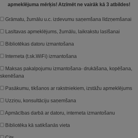
apmeklējuma mērķis! Atzīmēt ne vairāk kā 3 atbildes!
Grāmatu, žurnālu u.c. izdevumu saņemšana līdzņemšanai
Lasītavas apmeklējums, žurnālu, laikrakstu lasīšanai
Bibliotēkas datoru izmantošana
Interneta (t.sk.WiFi) izmantošana
Maksas pakalpojumu izmantošana- drukāšana, kopēšana,
skenēšana
Pasākumu, tikšanos ar rakstniekiem, izstāžu apmeklējums
Uzziņu, konsultāciju saņemšana
Apmācības darbā ar datoru, interneta izmantošanu
Bibliotēka kā satikšanās vieta
Cits