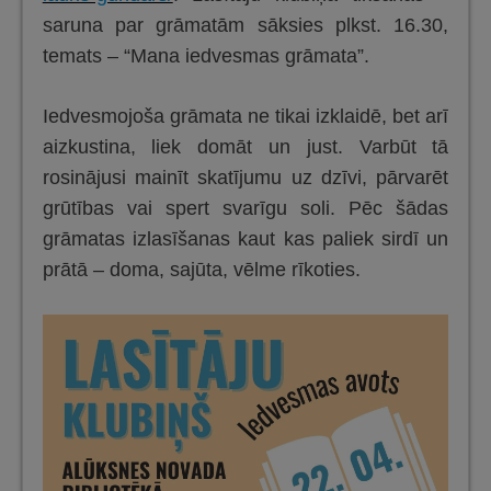
saruna par grāmatām sāksies plkst. 16.30,
temats – “Mana iedvesmas grāmata”.
Iedvesmojoša grāmata ne tikai izklaidē, bet arī
aizkustina, liek domāt un just. Varbūt tā
rosinājusi mainīt skatījumu uz dzīvi, pārvarēt
grūtības vai spert svarīgu soli. Pēc šādas
grāmatas izlasīšanas kaut kas paliek sirdī un
prātā – doma, sajūta, vēlme rīkoties.