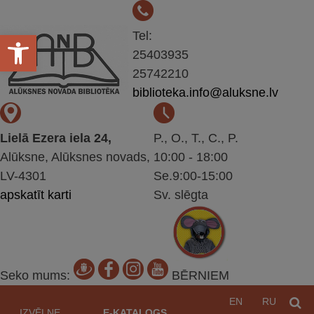
Open toolbar
Tel:
25403935
25742210
biblioteka.info@aluksne.lv
Lielā Ezera iela 24,
P., O., T., C., P.
Alūksne, Alūksnes novads,
10:00 - 18:00
LV-4301
Se.9:00-15:00
apskatīt karti
Sv. slēgta
Seko mums:
BĒRNIEM
Pāriet
EN
RU
M
uz
IZVĒLNE
E-KATALOGS