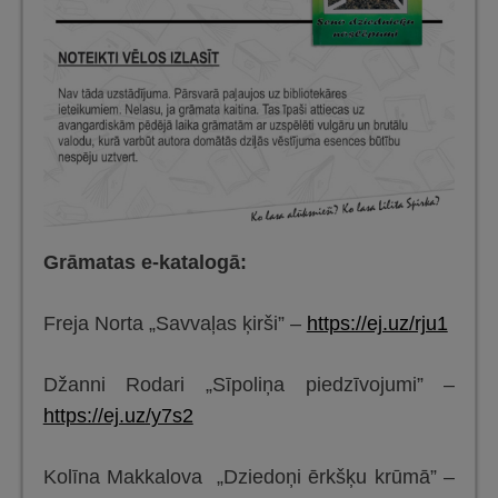
Grāmatas e-katalogā:
Freja Norta „Savvaļas ķirši” –
https://ej.uz/rju1
Džanni Rodari „Sīpoliņa piedzīvojumi” –
https://ej.uz/y7s2
Kolīna Makkalova „Dziedoņi ērkšķu krūmā” –