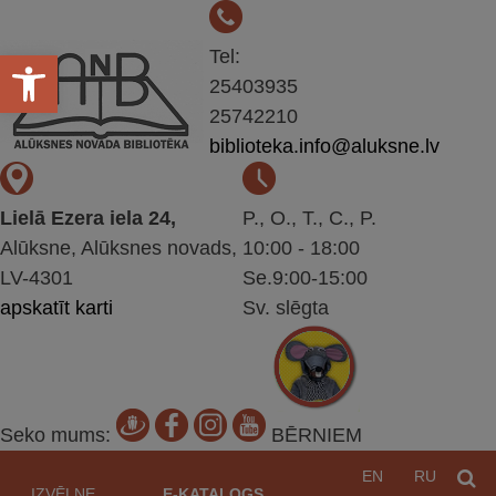
Open toolbar
Tel:
25403935
25742210
biblioteka.info@aluksne.lv
Lielā Ezera iela 24,
P., O., T., C., P.
Alūksne, Alūksnes novads,
10:00 - 18:00
LV-4301
Se.9:00-15:00
apskatīt karti
Sv. slēgta
Seko mums:
BĒRNIEM
Pāriet
EN
RU
M
uz
IZVĒLNE
E-KATALOGS