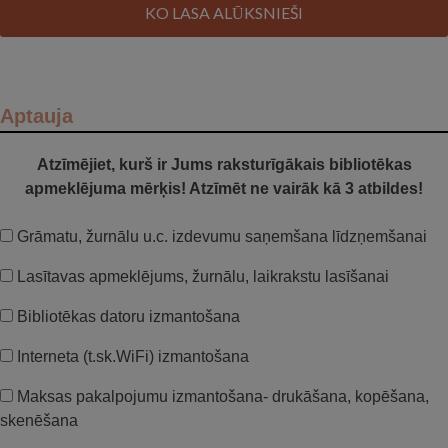
KO LASA ALŪKSNIEŠI
Aptauja
Atzīmējiet, kurš ir Jums raksturīgākais bibliotēkas
apmeklējuma mērķis! Atzīmēt ne vairāk kā 3 atbildes!
Grāmatu, žurnālu u.c. izdevumu saņemšana līdzņemšanai
Lasītavas apmeklējums, žurnālu, laikrakstu lasīšanai
Bibliotēkas datoru izmantošana
Interneta (t.sk.WiFi) izmantošana
Maksas pakalpojumu izmantošana- drukāšana, kopēšana,
skenēšana