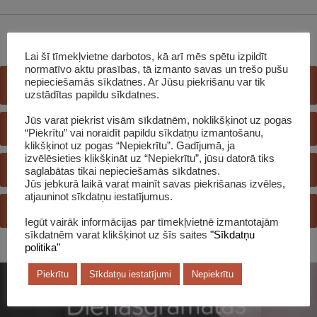
Lai šī tīmekļvietne darbotos, kā arī mēs spētu izpildīt
normatīvo aktu prasības, tā izmanto savas un trešo pušu
nepieciešamās sīkdatnes. Ar Jūsu piekrišanu var tik
E-GRĀMATU BIBLIOTĒKA
uzstādītas papildu sīkdatnes.
Jūs varat piekrist visām sīkdatnēm, noklikšķinot uz pogas
E-KATALOGS
“Piekrītu” vai noraidīt papildu sīkdatņu izmantošanu,
klikšķinot uz pogas “Nepiekrītu”. Gadījumā, ja
izvēlēsieties klikšķināt uz “Nepiekrītu”, jūsu datorā tiks
REĢISTRĒTIES BIBLIOTĒKĀ
saglabātas tikai nepieciešamās sīkdatnes.
Jūs jebkurā laikā varat mainīt savas piekrišanas izvēles,
atjauninot sīkdatņu iestatījumus.
JAUTĀ BIBLIOTEKĀRAM
Iegūt vairāk informācijas par tīmekļvietnē izmantotajām
sīkdatnēm varat klikšķinot uz šīs saites
"Sīkdatņu
politika"
Piekrītu
Sīkdatņu iestatījumi
Nepiekrītu