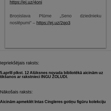
https://ej.uz/4oni
Broņislava Plūme „Seno dziednieku
noslēpumi” –
https://ej.uz/2qo3
Iepriekšējais raksts:
Post
navigation
5.aprīlī plkst. 12 Alūksnes novada bibliotēkā aicinām uz
tikšanos ar rakstnieci INGU ŽOLUDI.
Nākošais raksts:
Aicinām apmeklēt Intas Cingleres gotiņu figūru kolekciju