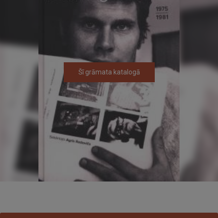
Šī grāmata katalogā