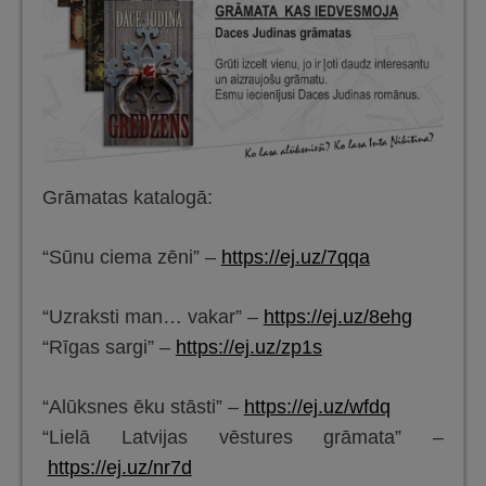
Grāmatas katalogā:
“Sūnu ciema zēni” –
https://ej.uz/7qqa
“Uzraksti man… vakar” –
https://ej.uz/8ehg
“Rīgas sargi” –
https://ej.uz/zp1s
“Alūksnes ēku stāsti” –
https://ej.uz/wfdq
“Lielā Latvijas vēstures grāmata” –
https://ej.uz/nr7d