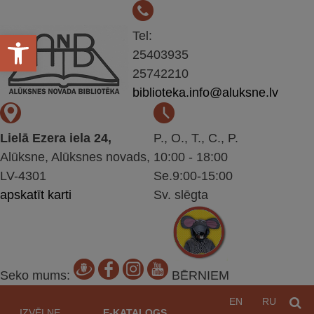
Open toolbar
Tel:
25403935
25742210
biblioteka.info@aluksne.lv
Lielā Ezera iela 24,
P., O., T., C., P.
Alūksne, Alūksnes novads,
10:00 - 18:00
LV-4301
Se.9:00-15:00
apskatīt karti
Sv. slēgta
Seko mums:
BĒRNIEM
Pāriet
EN
RU
M
uz
IZVĒLNE
E-KATALOGS