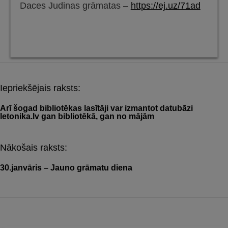
Daces Judinas grāmatas –
https://ej.uz/71ad
Iepriekšējais raksts:
Post
navigation
Arī šogad bibliotēkas lasītāji var izmantot datubāzi
letonika.lv gan bibliotēkā, gan no mājām
Nākošais raksts:
30.janvāris – Jauno grāmatu diena