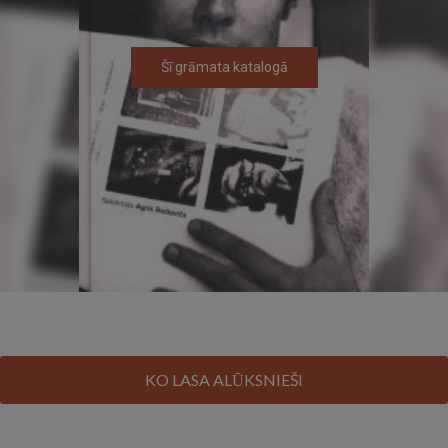
Šī grāmata katalogā
KO LASA ALŪKSNIEŠI