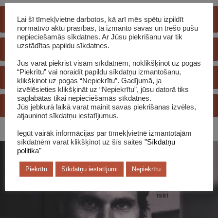
Lai šī tīmekļvietne darbotos, kā arī mēs spētu izpildīt
E-GRĀMATU BIBLIOTĒKA
normatīvo aktu prasības, tā izmanto savas un trešo pušu
nepieciešamās sīkdatnes. Ar Jūsu piekrišanu var tik
uzstādītas papildu sīkdatnes.
E-KATALOGS
Jūs varat piekrist visām sīkdatnēm, noklikšķinot uz pogas
“Piekrītu” vai noraidīt papildu sīkdatņu izmantošanu,
REĢISTRĒTIES BIBLIOTĒKĀ
klikšķinot uz pogas “Nepiekrītu”. Gadījumā, ja
izvēlēsieties klikšķināt uz “Nepiekrītu”, jūsu datorā tiks
saglabātas tikai nepieciešamās sīkdatnes.
JAUTĀ BIBLIOTEKĀRAM
Jūs jebkurā laikā varat mainīt savas piekrišanas izvēles,
atjauninot sīkdatņu iestatījumus.
Iegūt vairāk informācijas par tīmekļvietnē izmantotajām
sīkdatnēm varat klikšķinot uz šīs saites
"Sīkdatņu
politika"
Piekrītu
Sīkdatņu iestatījumi
Nepiekrītu