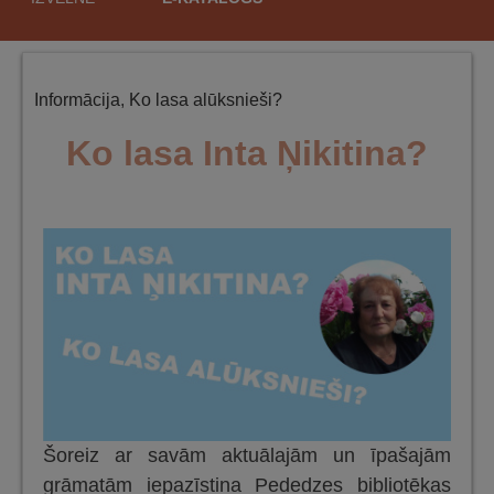
saturu
Informācija
,
Ko lasa alūksnieši?
Ko lasa Inta Ņikitina?
Šoreiz ar savām aktuālajām un īpašajām
grāmatām iepazīstina Pededzes bibliotēkas