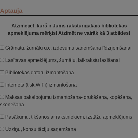
Aptauja
Atzīmējiet, kurš ir Jums raksturīgākais bibliotēkas
apmeklējuma mērķis! Atzīmēt ne vairāk kā 3 atbildes!
Grāmatu, žurnālu u.c. izdevumu saņemšana līdzņemšanai
Lasītavas apmeklējums, žurnālu, laikrakstu lasīšanai
Bibliotēkas datoru izmantošana
Interneta (t.sk.WiFi) izmantošana
Maksas pakalpojumu izmantošana- drukāšana, kopēšana,
skenēšana
Pasākumu, tikšanos ar rakstniekiem, izstāžu apmeklējums
Uzziņu, konsultāciju saņemšana