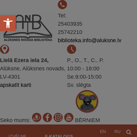
Open toolbar
Tel:
25403935
25742210
biblioteka.info@aluksne.lv
Lielā Ezera iela 24,
P., O., T., C., P.
Alūksne, Alūksnes novads,
10:00 - 18:00
LV-4301
Se.9:00-15:00
apskatīt karti
Sv. slēgta
Seko mums:
BĒRNIEM
Pāriet
EN
RU
M
uz
IZVĒLNE
E-KATALOGS