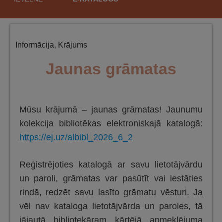
saturu
Informācija
,
Krājums
Jaunas grāmatas
Mūsu krājumā – jaunas grāmatas! Jaunumu
kolekcija bibliotēkas elektroniskajā katalogā:
https://ej.uz/albibl_2026_6_2
Reģistrējoties katalogā ar savu lietotājvārdu
un paroli, grāmatas var pasūtīt vai iestāties
rindā, redzēt savu lasīto grāmatu vēsturi. Ja
vēl nav kataloga lietotājvārda un paroles, tā
jājautā bibliotekāram kārtējā apmeklējuma