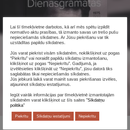
Lai šī tīmekļvietne darbotos, kā arī mēs spētu izpildīt
normatīvo aktu prasības, tā izmanto savas un trešo pušu
nepieciešamās sīkdatnes. Ar Jūsu piekrišanu var tik
uzstādītas papildu sīkdatnes.
Šī grāmata katalogā
Jūs varat piekrist visām sīkdatnēm, noklikšķinot uz pogas
“Piekrītu” vai noraidīt papildu sīkdatņu izmantošanu,
klikšķinot uz pogas “Nepiekrītu”. Gadījumā, ja
izvēlēsieties klikšķināt uz “Nepiekrītu”, jūsu datorā tiks
saglabātas tikai nepieciešamās sīkdatnes.
Jūs jebkurā laikā varat mainīt savas piekrišanas izvēles,
atjauninot sīkdatņu iestatījumus.
Iegūt vairāk informācijas par tīmekļvietnē izmantotajām
sīkdatnēm varat klikšķinot uz šīs saites
"Sīkdatņu
politika"
Piekrītu
Sīkdatņu iestatījumi
Nepiekrītu