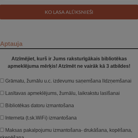
KO LASA ALŪKSNIEŠI
Aptauja
Atzīmējiet, kurš ir Jums raksturīgākais bibliotēkas
apmeklējuma mērķis! Atzīmēt ne vairāk kā 3 atbildes!
Grāmatu, žurnālu u.c. izdevumu saņemšana līdzņemšanai
Lasītavas apmeklējums, žurnālu, laikrakstu lasīšanai
Bibliotēkas datoru izmantošana
Interneta (t.sk.WiFi) izmantošana
Maksas pakalpojumu izmantošana- drukāšana, kopēšana,
skenēšana