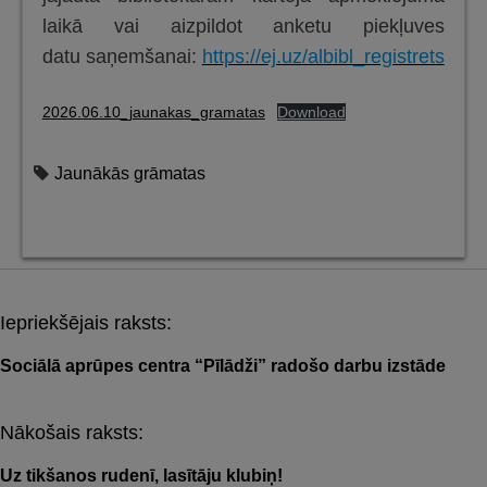
laikā vai aizpildot anketu piekļuves
datu saņemšanai:
https://ej.uz/albibl_registrets
2026.06.10_jaunakas_gramatas
Download
Jaunākās grāmatas
Iepriekšējais raksts:
Post
navigation
Sociālā aprūpes centra “Pīlādži” radošo darbu izstāde
Nākošais raksts:
Uz tikšanos rudenī, lasītāju klubiņ!