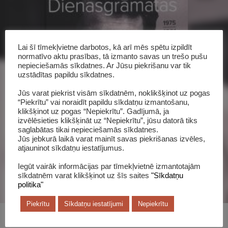
Lai šī tīmekļvietne darbotos, kā arī mēs spētu izpildīt
normatīvo aktu prasības, tā izmanto savas un trešo pušu
nepieciešamās sīkdatnes. Ar Jūsu piekrišanu var tik
uzstādītas papildu sīkdatnes.
Šī grāmata katalogā
Jūs varat piekrist visām sīkdatnēm, noklikšķinot uz pogas
“Piekrītu” vai noraidīt papildu sīkdatņu izmantošanu,
klikšķinot uz pogas “Nepiekrītu”. Gadījumā, ja
izvēlēsieties klikšķināt uz “Nepiekrītu”, jūsu datorā tiks
saglabātas tikai nepieciešamās sīkdatnes.
Jūs jebkurā laikā varat mainīt savas piekrišanas izvēles,
atjauninot sīkdatņu iestatījumus.
Iegūt vairāk informācijas par tīmekļvietnē izmantotajām
sīkdatnēm varat klikšķinot uz šīs saites
"Sīkdatņu
politika"
Piekrītu
Sīkdatņu iestatījumi
Nepiekrītu