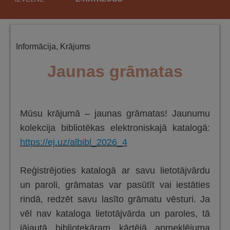
saturu
Informācija
,
Krājums
Jaunas grāmatas
Mūsu krājumā – jaunas grāmatas! Jaunumu
kolekcija bibliotēkas elektroniskajā katalogā:
https://ej.uz/albibl_2026_4
Reģistrējoties katalogā ar savu lietotājvārdu
un paroli, grāmatas var pasūtīt vai iestāties
rindā, redzēt savu lasīto grāmatu vēsturi. Ja
vēl nav kataloga lietotājvārda un paroles, tā
jājautā bibliotekāram kārtējā apmeklējuma