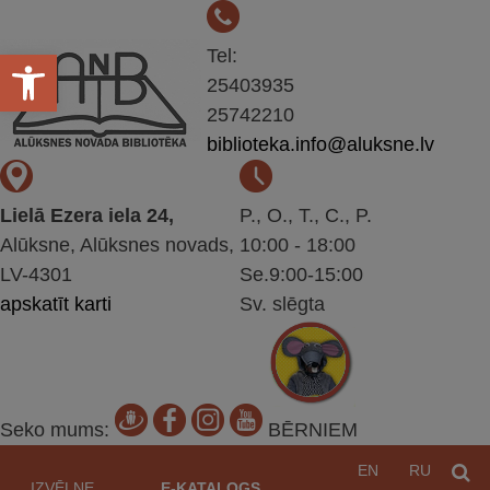
Open toolbar
Tel:
25403935
25742210
biblioteka.info@aluksne.lv
Lielā Ezera iela 24,
P., O., T., C., P.
Alūksne, Alūksnes novads,
10:00 - 18:00
LV-4301
Se.9:00-15:00
apskatīt karti
Sv. slēgta
Seko mums:
BĒRNIEM
Pāriet
EN
RU
M
uz
IZVĒLNE
E-KATALOGS