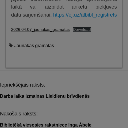
laikā vai aizpildot anketu piekļuves
datu saņemšanai:
https://ej.uz/albibl_registrets
2026.04.07_jaunakas_gramatas
Download
Jaunākās grāmatas
Iepriekšējais raksts:
Post
navigation
Darba laika izmaiņas Lieldienu brīvdienās
Nākošais raksts:
Bibliotēkā viesosies rakstniece Inga Ābele