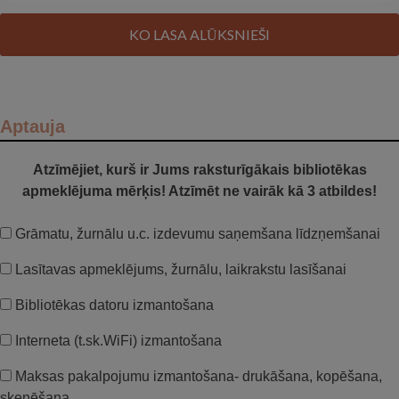
KO LASA ALŪKSNIEŠI
Aptauja
Atzīmējiet, kurš ir Jums raksturīgākais bibliotēkas
apmeklējuma mērķis! Atzīmēt ne vairāk kā 3 atbildes!
Grāmatu, žurnālu u.c. izdevumu saņemšana līdzņemšanai
Lasītavas apmeklējums, žurnālu, laikrakstu lasīšanai
Bibliotēkas datoru izmantošana
Interneta (t.sk.WiFi) izmantošana
Maksas pakalpojumu izmantošana- drukāšana, kopēšana,
skenēšana