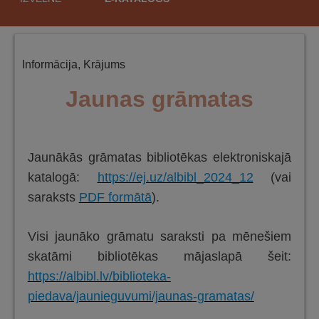
saturu
Informācija
,
Krājums
Jaunas grāmatas
Jaunākās grāmatas bibliotēkas elektroniskajā
katalogā:
https://ej.uz/albibl_2024_12
(vai
saraksts
PDF formātā
).
Visi jaunāko grāmatu saraksti pa mēnešiem
skatāmi bibliotēkas mājaslapā šeit:
https://albibl.lv/biblioteka-
piedava/jaunieguvumi/jaunas-gramatas/