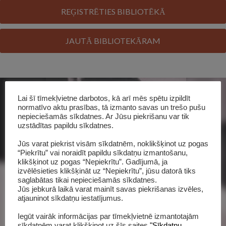
REĢISTRĒTIES BIBLIOTĒKĀ
JAUTĀ BIBLIOTEKĀRAM
Lai šī tīmekļvietne darbotos, kā arī mēs spētu izpildīt
normatīvo aktu prasības, tā izmanto savas un trešo pušu
nepieciešamās sīkdatnes. Ar Jūsu piekrišanu var tik
uzstādītas papildu sīkdatnes.
Jūs varat piekrist visām sīkdatnēm, noklikšķinot uz pogas
“Piekrītu” vai noraidīt papildu sīkdatņu izmantošanu,
klikšķinot uz pogas “Nepiekrītu”. Gadījumā, ja
izvēlēsieties klikšķināt uz “Nepiekrītu”, jūsu datorā tiks
saglabātas tikai nepieciešamās sīkdatnes.
Jūs jebkurā laikā varat mainīt savas piekrišanas izvēles,
Šī grāmata katalogā
atjauninot sīkdatņu iestatījumus.
Iegūt vairāk informācijas par tīmekļvietnē izmantotajām
sīkdatnēm varat klikšķinot uz šīs saites
"Sīkdatņu