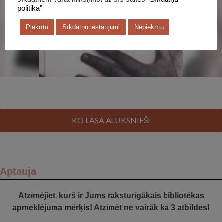
politika"
Piekrītu
Sīkdatņu iestatījumi
Nepiekrītu
KO LASA ALŪKSNIEŠI
Aptauja
Atzīmējiet, kurš ir Jums raksturīgākais bibliotēkas
apmeklējuma mērķis! Atzīmēt ne vairāk kā 3 atbildes!