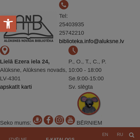
Open toolbar
Tel:
25403935
25742210
biblioteka.info@aluksne.lv
Lielā Ezera iela 24,
P., O., T., C., P.
Alūksne, Alūksnes novads,
10:00 - 18:00
LV-4301
Se.9:00-15:00
apskatīt karti
Sv. slēgta
Seko mums:
BĒRNIEM
Pāriet
EN
RU
M
uz
IZVĒLNE
E-KATALOGS