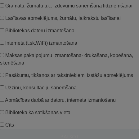
Grāmatu, žurnālu u.c. izdevumu saņemšana līdzņemšanai
Lasītavas apmeklējums, žurnālu, laikrakstu lasīšanai
Bibliotēkas datoru izmantošana
Interneta (t.sk.WiFi) izmantošana
Maksas pakalpojumu izmantošana- drukāšana, kopēšana,
skenēšana
Pasākumu, tikšanos ar rakstniekiem, izstāžu apmeklējums
Uzziņu, konsultāciju saņemšana
Apmācības darbā ar datoru, interneta izmantošanu
Bibliotēka kā satikšanās vieta
Cits