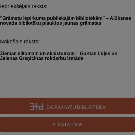
Iepriekšējais raksts:
Post
navigation
“Grāmatu iepirkums publiskajām bibliotēkām” – Alūksnes
novada bibliotēku plauktos jaunas grāmatas
Nākošais raksts:
Ziemas siltumam un skaistumam – Guntas Ļuļes un
Jeļenas Graņicinas rokdarbu izstāde
E-GRĀMATU BIBLIOTĒKA
E-KATALOGS