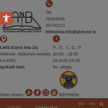
Open toolbar
Tel:
25403935
25742210
biblioteka.info@aluksne.lv
Lielā Ezera iela 24,
P., O., T., C., P.
Alūksne, Alūksnes novads,
10:00 - 18:00
LV-4301
Se.9:00-15:00
apskatīt karti
Sv. slēgta
Seko mums:
BĒRNIEM
Pāriet
EN
RU
M
uz
IZVĒLNE
E-KATALOGS