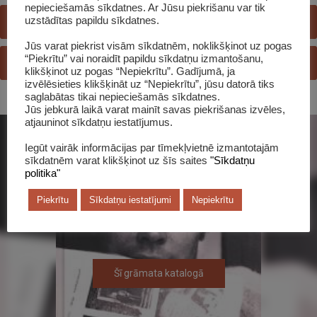
nepieciešamās sīkdatnes. Ar Jūsu piekrišanu var tik
REĢISTRĒTIES BIBLIOTĒKĀ
uzstādītas papildu sīkdatnes.
Jūs varat piekrist visām sīkdatnēm, noklikšķinot uz pogas
“Piekrītu” vai noraidīt papildu sīkdatņu izmantošanu,
JAUTĀ BIBLIOTEKĀRAM
klikšķinot uz pogas “Nepiekrītu”. Gadījumā, ja
izvēlēsieties klikšķināt uz “Nepiekrītu”, jūsu datorā tiks
saglabātas tikai nepieciešamās sīkdatnes.
Jūs jebkurā laikā varat mainīt savas piekrišanas izvēles,
atjauninot sīkdatņu iestatījumus.
Iegūt vairāk informācijas par tīmekļvietnē izmantotajām
sīkdatnēm varat klikšķinot uz šīs saites
"Sīkdatņu
politika"
Piekrītu
Sīkdatņu iestatījumi
Nepiekrītu
Šī grāmata katalogā