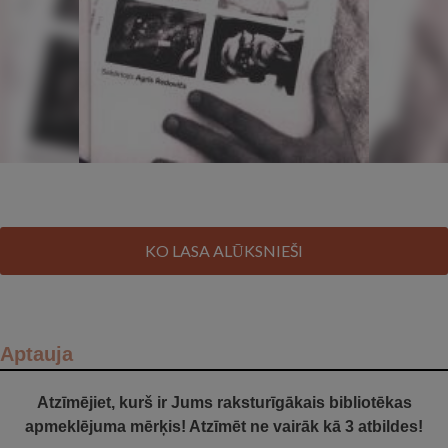
KO LASA ALŪKSNIEŠI
Aptauja
Atzīmējiet, kurš ir Jums raksturīgākais bibliotēkas
apmeklējuma mērķis! Atzīmēt ne vairāk kā 3 atbildes!