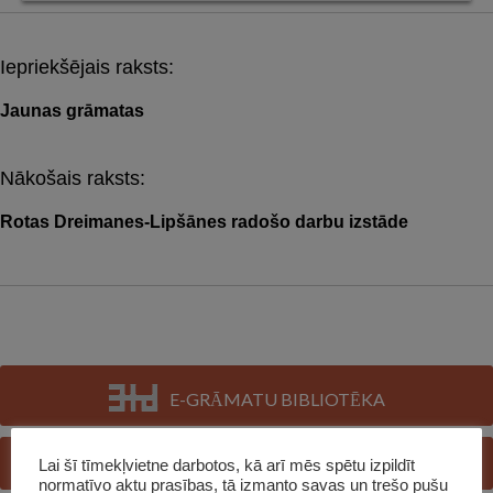
Iepriekšējais raksts:
Post
navigation
Jaunas grāmatas
Nākošais raksts:
Rotas Dreimanes-Lipšānes radošo darbu izstāde
E-GRĀMATU BIBLIOTĒKA
E-KATALOGS
Lai šī tīmekļvietne darbotos, kā arī mēs spētu izpildīt
normatīvo aktu prasības, tā izmanto savas un trešo pušu