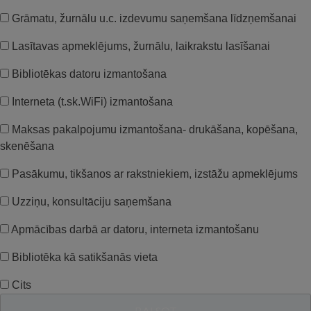
Grāmatu, žurnālu u.c. izdevumu saņemšana līdzņemšanai
Lasītavas apmeklējums, žurnālu, laikrakstu lasīšanai
Bibliotēkas datoru izmantošana
Interneta (t.sk.WiFi) izmantošana
Maksas pakalpojumu izmantošana- drukāšana, kopēšana,
skenēšana
Pasākumu, tikšanos ar rakstniekiem, izstāžu apmeklējums
Uzziņu, konsultāciju saņemšana
Apmācības darbā ar datoru, interneta izmantošanu
Bibliotēka kā satikšanās vieta
Cits