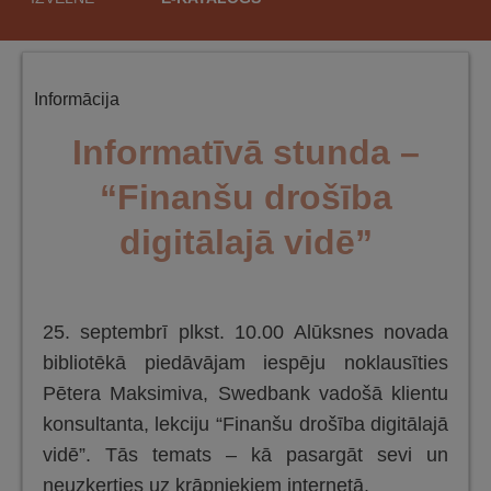
saturu
Informācija
Informatīvā stunda –
“Finanšu drošība
digitālajā vidē”
25. septembrī plkst. 10.00 Alūksnes novada
bibliotēkā piedāvājam iespēju noklausīties
Pētera Maksimiva, Swedbank vadošā klientu
konsultanta, lekciju “Finanšu drošība digitālajā
vidē”. Tās temats – kā pasargāt sevi un
neuzķerties uz krāpniekiem internetā.