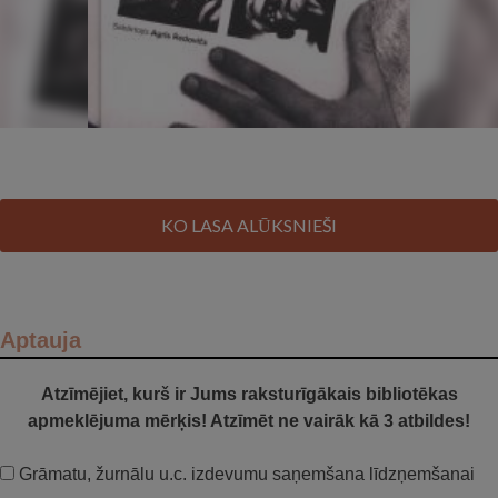
KO LASA ALŪKSNIEŠI
Aptauja
Atzīmējiet, kurš ir Jums raksturīgākais bibliotēkas
apmeklējuma mērķis! Atzīmēt ne vairāk kā 3 atbildes!
Grāmatu, žurnālu u.c. izdevumu saņemšana līdzņemšanai