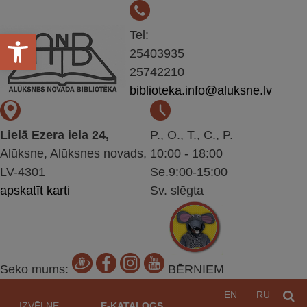
Open toolbar
Tel:
25403935
25742210
biblioteka.info@aluksne.lv
Lielā Ezera iela 24,
P., O., T., C., P.
Alūksne, Alūksnes novads,
10:00 - 18:00
LV-4301
Se.9:00-15:00
apskatīt karti
Sv. slēgta
Seko mums:
BĒRNIEM
Pāriet
EN
RU
M
uz
IZVĒLNE
E-KATALOGS