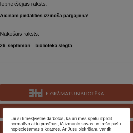
Iepriekšējais raksts:
Post
navigation
Aicinām piedalīties izzinošā pārgājienā!
Nākošais raksts:
26. septembrī – bibliotēka slēgta
E-GRĀMATU BIBLIOTĒKA
E-KATALOGS
Lai šī tīmekļvietne darbotos, kā arī mēs spētu izpildīt
normatīvo aktu prasības, tā izmanto savas un trešo pušu
REĢISTRĒTIES BIBLIOTĒKĀ
nepieciešamās sīkdatnes. Ar Jūsu piekrišanu var tik