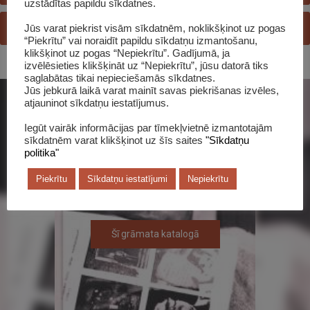
uzstādītas papildu sīkdatnes.
JAUTĀ BIBLIOTEKĀRAM
Jūs varat piekrist visām sīkdatnēm, noklikšķinot uz pogas
“Piekrītu” vai noraidīt papildu sīkdatņu izmantošanu,
klikšķinot uz pogas “Nepiekrītu”. Gadījumā, ja
izvēlēsieties klikšķināt uz “Nepiekrītu”, jūsu datorā tiks
saglabātas tikai nepieciešamās sīkdatnes.
Jūs jebkurā laikā varat mainīt savas piekrišanas izvēles,
atjauninot sīkdatņu iestatījumus.
Iegūt vairāk informācijas par tīmekļvietnē izmantotajām
sīkdatnēm varat klikšķinot uz šīs saites
"Sīkdatņu
politika"
Piekrītu
Sīkdatņu iestatījumi
Nepiekrītu
Šī grāmata katalogā