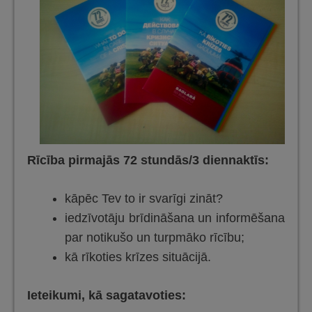
Rīcība pirmajās 72 stundās/3 diennaktīs:
kāpēc Tev to ir svarīgi zināt?
iedzīvotāju brīdināšana un informēšana
par notikušo un turpmāko rīcību;
kā rīkoties krīzes situācijā.
Ieteikumi, kā sagatavoties: