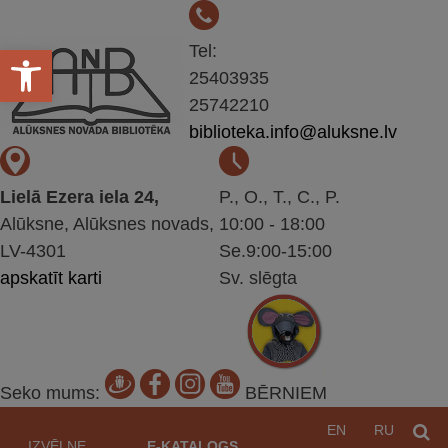
Open toolbar
Tel:
25403935
25742210
biblioteka.info@aluksne.lv
Lielā Ezera iela 24,
P., O., T., C., P.
Alūksne, Alūksnes novads,
10:00 - 18:00
LV-4301
Se.9:00-15:00
apskatīt karti
Sv. slēgta
Seko mums:
BĒRNIEM
Pāriet
EN
RU
M
uz
IZVĒLNE
E-KATALOGS