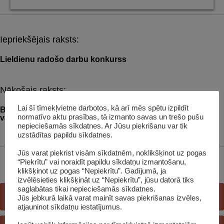
Iepriekšējais raksts:
Post
navigation
Lieldienu radošo darbu konkurss
Nākošais raksts:
Lai šī tīmekļvietne darbotos, kā arī mēs spētu izpildīt
Bibliotēkā Ilzes Sliņķes gleznu un grafiku izstāde “Miera
normatīvo aktu prasības, tā izmanto savas un trešo pušu
vārti”
nepieciešamās sīkdatnes. Ar Jūsu piekrišanu var tik
uzstādītas papildu sīkdatnes.
Jūs varat piekrist visām sīkdatnēm, noklikšķinot uz pogas
“Piekrītu” vai noraidīt papildu sīkdatņu izmantošanu,
klikšķinot uz pogas “Nepiekrītu”. Gadījumā, ja
izvēlēsieties klikšķināt uz “Nepiekrītu”, jūsu datorā tiks
saglabātas tikai nepieciešamās sīkdatnes.
E-GRĀMATU BIBLIOTĒKA
Jūs jebkurā laikā varat mainīt savas piekrišanas izvēles,
atjauninot sīkdatņu iestatījumus.