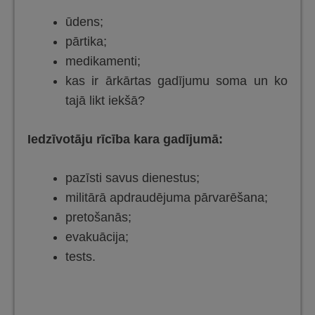
ūdens;
pārtika;
medikamenti;
kas ir ārkārtas gadījumu soma un ko
tajā likt iekšā?
Iedzīvotāju rīcība kara gadījumā:
pazīsti savus dienestus;
militārā apdraudējuma pārvarēšana;
pretošanās;
evakuācija;
tests.