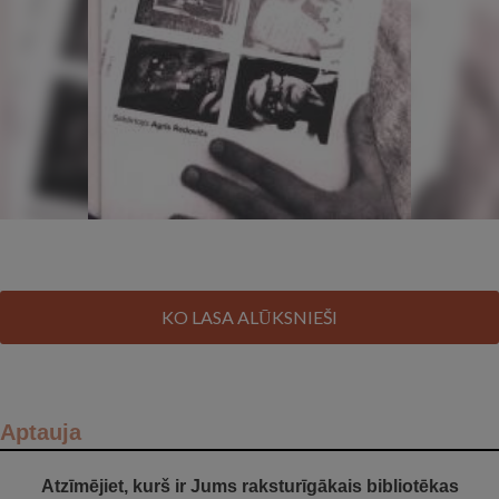
KO LASA ALŪKSNIEŠI
Aptauja
Atzīmējiet, kurš ir Jums raksturīgākais bibliotēkas