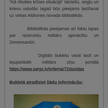
“Kā rīkoties krīzes situācijā” latviešu, angļu un
krievu valodās tagad būs pieejams lasīšanai
uz vietas Alūksnes novada bibliotēkās.
Bibliotēkās pieejamas arī faktu lapas
par rezervistu militāro apmācību un
Zemessardzi.
Digitālo bukletu varat lasīt un
lejupielādēt militāro ziņu portālā
https://www.sargs.lv/lv/tema/72stundas
Bukletā atradīsiet šādu informāciju: