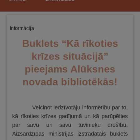
saturu
Informācija
Buklets “Kā rīkoties
krīzes situācijā”
pieejams Alūksnes
novada bibliotēkās!
Veicinot iedzīvotāju informētību par to,
kā rīkoties krīzes gadījumā un kā parūpēties
par savu un savu tuvinieku drošību,
Aizsardzības ministrijas izstrādātais buklets