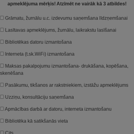
apmeklējuma mērķis! Atzīmēt ne vairāk kā 3 atbildes!
Grāmatu, žurnālu u.c. izdevumu saņemšana līdzņemšanai
Lasītavas apmeklējums, žurnālu, laikrakstu lasīšanai
Bibliotēkas datoru izmantošana
Interneta (t.sk.WiFi) izmantošana
Maksas pakalpojumu izmantošana- drukāšana, kopēšana,
skenēšana
Pasākumu, tikšanos ar rakstniekiem, izstāžu apmeklējums
Uzziņu, konsultāciju saņemšana
Apmācības darbā ar datoru, interneta izmantošanu
Bibliotēka kā satikšanās vieta
Cits