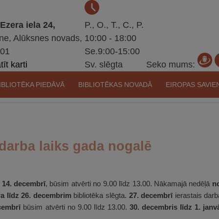
 Ezera iela 24,
P., O., T., C., P.
ne, Alūksnes novads,
10:00 - 18:00
301
Se.9:00-15:00
īt karti
Sv. slēgta
Seko mums:
IBLIOTĒKA PIEDĀVĀ
BIBLIOTĒKAS NOVADĀ
EIROPAS SAVIE
 darba laiks gada nogalē
 14. decembrī
, būsim atvērti no 9.00 līdz 13.00. Nākamajā nedēļā
n
a līdz 26. decembrim
bibliotēka slēgta.
27. decembrī
ierastais darb
cembrī
būsim atvērti no 9.00 līdz 13.00.
30. decembris līdz 1. janv