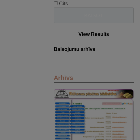
Cits
View Results
Balsojumu arhīvs
Arhīvs