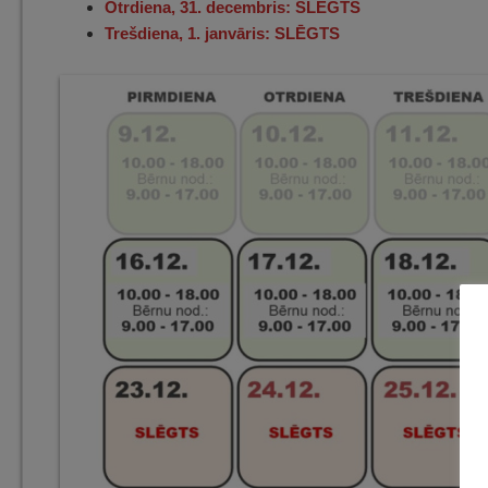
Otrdiena, 31. decembris: SLĒGTS
Trešdiena, 1. janvāris: SLĒGTS