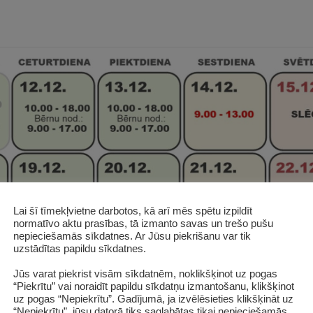
Lai šī tīmekļvietne darbotos, kā arī mēs spētu izpildīt
normatīvo aktu prasības, tā izmanto savas un trešo pušu
nepieciešamās sīkdatnes. Ar Jūsu piekrišanu var tik
uzstādītas papildu sīkdatnes.
Jūs varat piekrist visām sīkdatnēm, noklikšķinot uz pogas
“Piekrītu” vai noraidīt papildu sīkdatņu izmantošanu, klikšķinot
uz pogas “Nepiekrītu”. Gadījumā, ja izvēlēsieties klikšķināt uz
“Nepiekrītu”, jūsu datorā tiks saglabātas tikai nepieciešamās