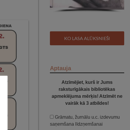
KO LASA ALŪKSNIEŠI
Aptauja
Atzīmējiet, kurš ir Jums
raksturīgākais bibliotēkas
apmeklējuma mērķis! Atzīmēt ne
vairāk kā 3 atbildes!
Grāmatu, žurnālu u.c. izdevumu
saņemšana līdzņemšanai