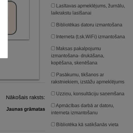
Lasītavas apmeklējums, žurnālu,
laikrakstu lasīšanai
Bibliotēkas datoru izmantošana
Interneta (t.sk.WiFi) izmantošana
Maksas pakalpojumu
izmantošana- drukāšana,
kopēšana, skenēšana
Pasākumu, tikšanos ar
rakstniekiem, izstāžu apmeklējums
Uzziņu, konsultāciju saņemšana
Nākošais raksts:
Apmācības darbā ar datoru,
Jaunas grāmatas
interneta izmantošanu
Bibliotēka kā satikšanās vieta