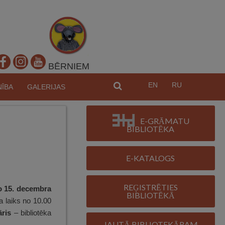
BĒRNIEM
EN
RU
MEKL
NĪBA
GALERIJAS
E-GRĀMATU
BIBLIOTĒKA
E-KATALOGS
REĢISTRĒTIES
o 15. decembra
BIBLIOTĒKĀ
a laiks no 10.00
āris
– bibliotēka
JAUTĀ BIBLIOTEKĀRAM