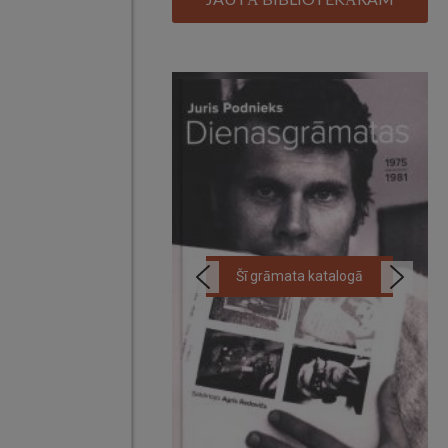
Šī grāmata katalogā