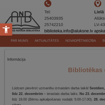
Tel:
Lielā
25403935
Alūks
Open toolbar
25742210
LV-4
biblioteka.info@aluksne.lv
apskat
Pāriet
PAR MUMS
AKTUALITĀTES
NOVADPĒTNIECĪBA
B
uz
saturu
Informācija
Bibliotēkas
Lūdzam pievērst uzmanību izmaiņām darba laikā!
Sestdien,
līdz 22. decembrim
– ierastais darba laiks.
No 23. decembr
līdz 18.00 (Bērnu apkalpošanas nodaļā: 9.00-17.00).
28. de
slēgta.