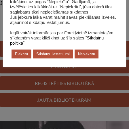
klikšķinot uz pogas “Nepiekrītu”. Gadījumā, ja
Jaunas grāmatas
izvēlēsieties klikšķināt uz “Nepiekrītu”, jūsu datorā tiks
saglabātas tikai nepieciešamās sīkdatnes.
Jūs jebkurā laikā varat mainīt savas piekrišanas izvēles,
atjauninot sīkdatņu iestatījumus.
Iegūt vairāk informācijas par tīmekļvietnē izmantotajām
sīkdatnēm varat klikšķinot uz šīs saites
"Sīkdatņu
politika"
E-GRĀMATU BIBLIOTĒKA
Piekrītu
Sīkdatņu iestatījumi
Nepiekrītu
E-KATALOGS
REĢISTRĒTIES BIBLIOTĒKĀ
JAUTĀ BIBLIOTEKĀRAM