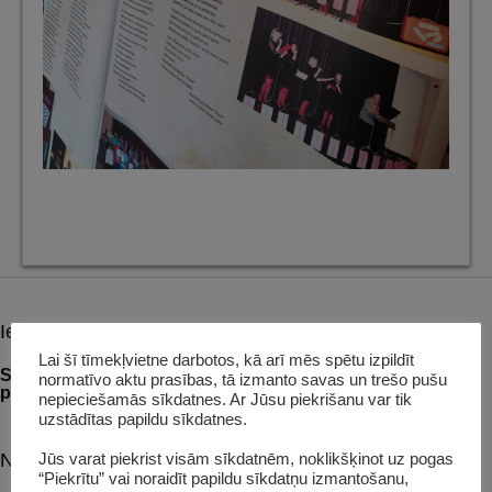
Iepriekšējais raksts:
Post
Lai šī tīmekļvietne darbotos, kā arī mēs spētu izpildīt
navigation
Septembrī – Baibas Balodes mandalu izstāde un
normatīvo aktu prasības, tā izmanto savas un trešo pušu
punktiņmandalu meistarklase
nepieciešamās sīkdatnes. Ar Jūsu piekrišanu var tik
uzstādītas papildu sīkdatnes.
Nākošais raksts:
Jūs varat piekrist visām sīkdatnēm, noklikšķinot uz pogas
“Piekrītu” vai noraidīt papildu sīkdatņu izmantošanu,