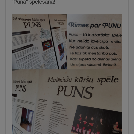
“Puna” spēlēšanā!