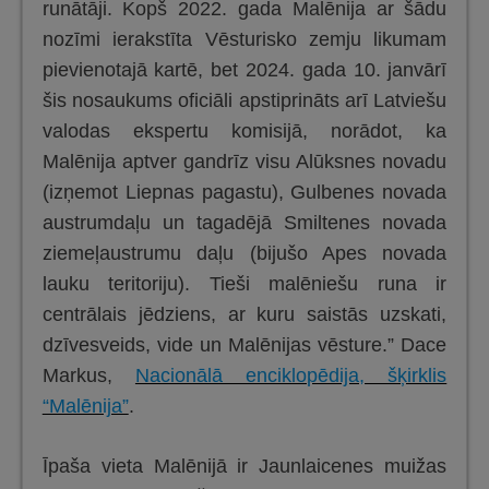
runātāji. Kopš 2022. gada Malēnija ar šādu
nozīmi ierakstīta Vēsturisko zemju likumam
pievienotajā kartē, bet 2024. gada 10. janvārī
šis nosaukums oficiāli apstiprināts arī Latviešu
valodas ekspertu komisijā, norādot, ka
Malēnija aptver gandrīz visu Alūksnes novadu
(izņemot Liepnas pagastu), Gulbenes novada
austrumdaļu un tagadējā Smiltenes novada
ziemeļaustrumu daļu (bijušo Apes novada
lauku teritoriju). Tieši malēniešu runa ir
centrālais jēdziens, ar kuru saistās uzskati,
dzīvesveids, vide un Malēnijas vēsture.” Dace
Markus,
Nacionālā enciklopēdija, šķirklis
“Malēnija”
.
Īpaša vieta Malēnijā ir Jaunlaicenes muižas