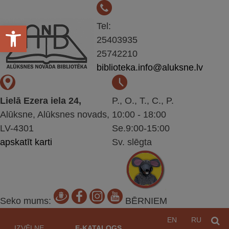
Open toolbar
Tel:
25403935
25742210
biblioteka.info@aluksne.lv
Lielā Ezera iela 24,
P., O., T., C., P.
Alūksne, Alūksnes novads,
10:00 - 18:00
LV-4301
Se.9:00-15:00
apskatīt karti
Sv. slēgta
Seko mums:
BĒRNIEM
Pāriet
EN
RU
M
uz
IZVĒLNE
E-KATALOGS