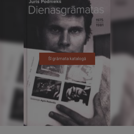
Šī grāmata katalogā