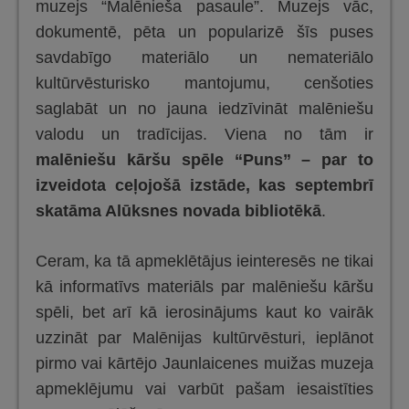
muzejs “Malēnieša pasaule”. Muzejs vāc,
dokumentē, pēta un popularizē šīs puses
savdabīgo materiālo un nemateriālo
kultūrvēsturisko mantojumu, cenšoties
saglabāt un no jauna iedzīvināt malēniešu
valodu un tradīcijas. Viena no tām ir
malēniešu
kāršu spēle “Puns” – par to
izveidota ceļojošā izstāde, kas septembrī
skatāma Alūksnes novada bibliotēkā
.
Ceram, ka tā apmeklētājus ieinteresēs ne tikai
kā informatīvs materiāls par malēniešu kāršu
spēli, bet arī kā ierosinājums kaut ko vairāk
uzzināt par Malēnijas kultūrvēsturi, ieplānot
pirmo vai kārtējo Jaunlaicenes muižas muzeja
apmeklējumu vai varbūt pašam iesaistīties