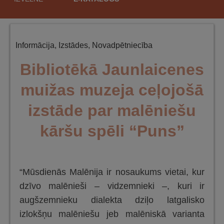
saturu
Informācija
,
Izstādes
,
Novadpētniecība
Bibliotēkā Jaunlaicenes
muižas muzeja ceļojošā
izstāde par malēniešu
kāršu spēli “Puns”
“Mūsdienās Malēnija ir nosaukums vietai, kur
dzīvo malēnieši – vidzemnieki –, kuri ir
augšzemnieku dialekta dziļo latgalisko
izlokšņu malēniešu jeb malēniskā varianta