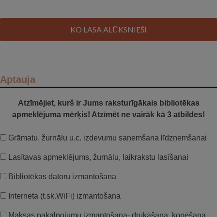
KO LASA ALŪKSNIEŠI
Aptauja
Atzīmējiet, kurš ir Jums raksturīgākais bibliotēkas
apmeklējuma mērķis! Atzīmēt ne vairāk kā 3 atbildes!
Grāmatu, žurnālu u.c. izdevumu saņemšana līdzņemšanai
Lasītavas apmeklējums, žurnālu, laikrakstu lasīšanai
Bibliotēkas datoru izmantošana
Interneta (t.sk.WiFi) izmantošana
Maksas pakalpojumu izmantošana- drukāšana, kopēšana,