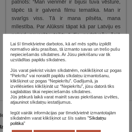
patriots: “Man vienmēr ir bijusi tuva vēsture,
tāpēc tā ir galvenā filmu tematika. Man ir
svarīgs viss. Tā ir mana pilsēta, mana
mīlestība. Par Alūksni tāpat kā par Latviju es
nekad nevarētu teikt: ” Es nedzīvošu šajā
mēslu bedrē.”
Lai šī tīmekļvietne darbotos, kā arī mēs spētu izpildīt
normatīvo aktu prasības, tā izmanto savas un trešo pušu
nepieciešamās sīkdatnes. Ar Jūsu piekrišanu var tik
0 komentāri
uzstādītas papildu sīkdatnes.
Citi koplietojumi
Jūs varat piekrist visām sīkdatnēm, noklikšķinot uz pogas
“Piekrītu” vai noraidīt papildu sīkdatņu izmantošanu,
klikšķinot uz pogas “Nepiekrītu”. Gadījumā, ja
izvēlēsieties klikšķināt uz “Nepiekrītu”, jūsu datorā tiks
saglabātas tikai nepieciešamās sīkdatnes.
Jūs jebkurā laikā varat mainīt savas piekrišanas izvēles,
atjauninot sīkdatņu iestatījumus.
Iegūt vairāk informācijas par tīmekļvietnē izmantotajām
Iepriekšējais raksts:
Post
sīkdatnēm varat klikšķinot uz šīs saites
"Sīkdatņu
politika"
navigation
Izvēlies audiogrāmatu, ja parasto nevari lasīt!