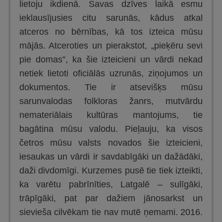
lietoju ikdienā. Savas dzīves laikā esmu
ieklausījusies citu sarunās, kādus atkal
atceros no bērnības, kā tos izteica mūsu
mājās. Atceroties un pierakstot, „pieķēru sevi
pie domas”, ka šie izteicieni un vārdi nekad
netiek lietoti oficiālās uzrunās, ziņojumos un
dokumentos. Tie ir atsevišķs mūsu
sarunvalodas folkloras žanrs, mutvārdu
nemateriālais kultūras mantojums, tie
bagātina mūsu valodu. Pieļauju, ka visos
četros mūsu valsts novados šie izteicieni,
iesaukas un vārdi ir savdabīgāki un dažādāki,
daži divdomīgi. Kurzemes pusē tie tiek izteikti,
ka varētu pabrīnīties, Latgalē – sulīgāki,
trāpīgāki, pat par dažiem jānosarkst un
sievieša cilvēkam tie nav mutē ņemami. 2016.