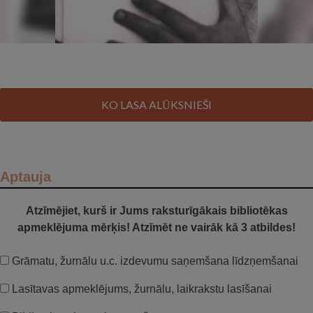
KO LASA ALŪKSNIEŠI
Aptauja
Atzīmējiet, kurš ir Jums raksturīgākais bibliotēkas
apmeklējuma mērķis! Atzīmēt ne vairāk kā 3 atbildes!
Grāmatu, žurnālu u.c. izdevumu saņemšana līdzņemšanai
Lasītavas apmeklējums, žurnālu, laikrakstu lasīšanai