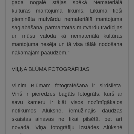
gada nogalē stājas spēkā Nemateriālā
kultūras mantojuma likums. Likumā tieši
pieminēta mutvārdu nemateriālā mantojuma
saglabāšana, pārmantotās mutvārdu tradīcijas
un mūsu valoda kā nemateriālā kultūras
mantojuma nesēja un tā visa tālāk nodošana
nākamajām paaudzēm.”
VIĻŅA BLŪMA FOTOGRĀFIJAS
Vilnim Blūmam fotografēšana ir sirdslieta.
Viņš ir pieredzes bagāts fotogrāfs, kurš ar
savu kameru ir klāt visos nozīmīgākajos
notikumos Alūksnē, iemūžinājis daudzas
skaistas ainavas ne tikai pilsētā, bet arī
novadā. Viņa fotogrāfiju izstādes Alūksnē