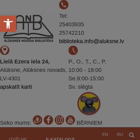
Open toolbar
Tel:
25403935
25742210
biblioteka.info@aluksne.lv
Lielā Ezera iela 24,
P., O., T., C., P.
Alūksne, Alūksnes novads,
10:00 - 18:00
LV-4301
Se.9:00-15:00
apskatīt karti
Sv. slēgta
Seko mums:
BĒRNIEM
Pāriet
EN
RU
M
uz
IZVĒLNE
E-KATALOGS