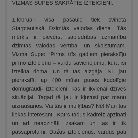
VIZMAS SUPES SAKRĀTIE IZTEICIENI.
1.februārī visā pasaulē tiek svinēta
Starptautiskā Dzimtās valodas diena. Tās
mērķis ir pievērst sabiedrības uzmanību
dzimtās valodas vērtībai un skaistumam.
Vizma Supe: “Pirms trīs gadiem pierakstīju
pirmo izteicienu – vārdu savienojumu, kurā īsi
izteikta doma. Un tā tas aizgāja. Nu jau
pierakstīti ap 400 mūsu puses kodolīgie
domugraudi- izteicieni, kas ir ikvienai dzīves
situācijai. Tagad tā jau ir kļuvusi par manu
aizraušanos. Vai tās ir muļķības? Nē! Man tas
liekās interesanti. Katrs tādus kādreiz apzināti
un arī neapzināti izsakam un tas ir tik
pašsaprotami. Dažus izteicienus, vārdus pati