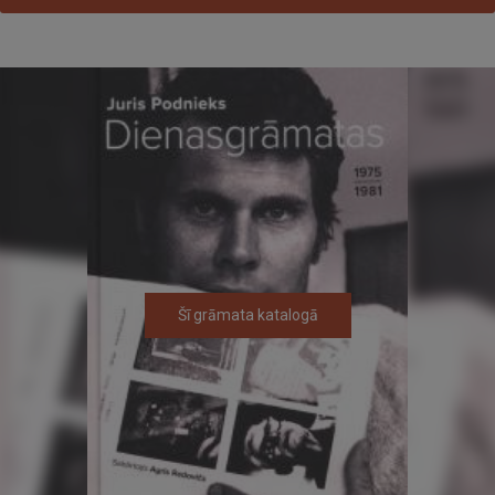
Šī grāmata katalogā