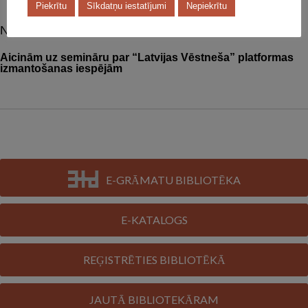
Piekrītu
Sīkdatņu iestatījumi
Nepiekrītu
Nākošais raksts:
Aicinām uz semināru par “Latvijas Vēstneša” platformas
izmantošanas iespējām
E-GRĀMATU BIBLIOTĒKA
E-KATALOGS
REĢISTRĒTIES BIBLIOTĒKĀ
JAUTĀ BIBLIOTEKĀRAM