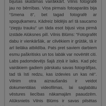
bijušas skatāmas vairākkārt. Vilnis fotografē
jau no bērnības. Viņa pirmais fotoaparāts bija
“Smena 8”, bet tagad fotografē ar
spoguļkameru. Kādreiz bildējis arī tā saucamo
“ziepju trauku” un tāda esot bijusi viņa pirmā
izstāde Alūksnes pilī. Vilnis Blūms: ”Fotografēt
dabu ir vienkāršāk, ar cilvēkiem ir grūtāk, tā ir
arī lielāka atbildība. Pats pret saviem darbiem
esmu paškritisks un tos labāk var novērtēt citi.
Labs padomdevējs šajā ziņā ir laiks. Kad pēc
vairākiem gadiem pārskatu savas fotogrāfijas,
tad tā īsti redzu, kas izdevies un kas nē”.
Vilnim otra aizraušanās ir veidot
dokumentālas videofilmas, lai saglabātu
vēstures liecības nākamajām paaudzēm.
Alūksnietis Vilnis Blūms ir savas pilsētas