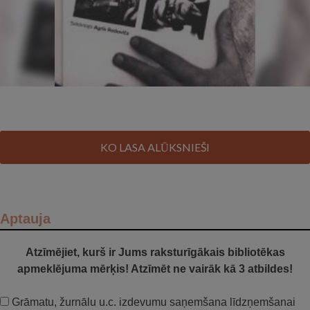
KO LASA ALŪKSNIEŠI
Aptauja
Atzīmējiet, kurš ir Jums raksturīgākais bibliotēkas
apmeklējuma mērķis! Atzīmēt ne vairāk kā 3 atbildes!
Grāmatu, žurnālu u.c. izdevumu saņemšana līdzņemšanai