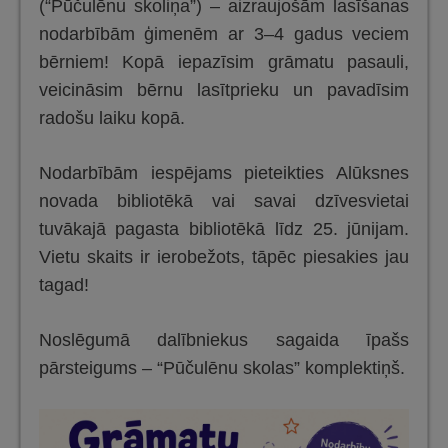
(“Pūčulēnu skoliņa”) – aizraujošām lasīšanas
nodarbībām ģimenēm ar 3–4 gadus veciem
bērniem! Kopā iepazīsim grāmatu pasauli,
veicināsim bērnu lasītprieku un pavadīsim
radošu laiku kopā.
Nodarbībām iespējams pieteikties Alūksnes
novada bibliotēkā vai savai dzīvesvietai
tuvākajā pagasta bibliotēkā līdz 25. jūnijam.
Vietu skaits ir ierobežots, tāpēc piesakies jau
tagad!
Noslēgumā dalībniekus sagaida īpašs
pārsteigums – “Pūčulēnu skolas” komplektiņš.