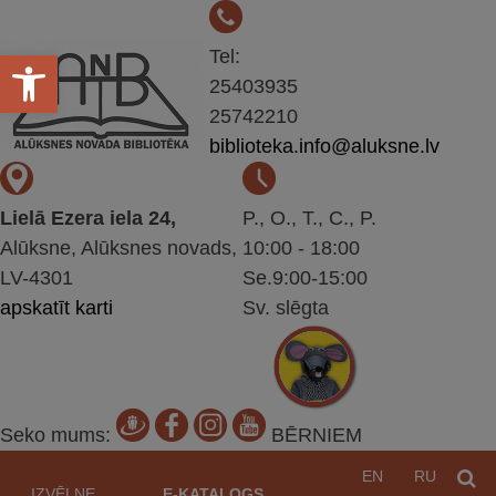
Open toolbar
Tel:
25403935
25742210
biblioteka.info@aluksne.lv
Lielā Ezera iela 24,
P., O., T., C., P.
Alūksne, Alūksnes novads,
10:00 - 18:00
LV-4301
Se.9:00-15:00
apskatīt karti
Sv. slēgta
Seko mums:
BĒRNIEM
Pāriet
EN
RU
M
uz
IZVĒLNE
E-KATALOGS