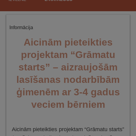
saturu
Informācija
Aicinām pieteikties
projektam “Grāmatu
starts” – aizraujošām
lasīšanas nodarbībām
ģimenēm ar 3-4 gadus
veciem bērniem
Aicinām pieteikties projektam “Grāmatu starts”