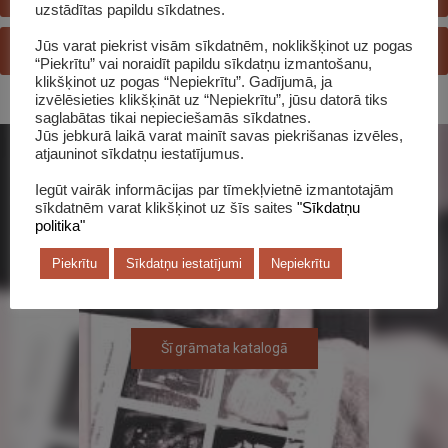
uzstādītas papildu sīkdatnes.
Jūs varat piekrist visām sīkdatnēm, noklikšķinot uz pogas
JAUTĀ BIBLIOTEKĀRAM
“Piekrītu” vai noraidīt papildu sīkdatņu izmantošanu,
klikšķinot uz pogas “Nepiekrītu”. Gadījumā, ja
izvēlēsieties klikšķināt uz “Nepiekrītu”, jūsu datorā tiks
saglabātas tikai nepieciešamās sīkdatnes.
Jūs jebkurā laikā varat mainīt savas piekrišanas izvēles,
atjauninot sīkdatņu iestatījumus.
Iegūt vairāk informācijas par tīmekļvietnē izmantotajām
sīkdatnēm varat klikšķinot uz šīs saites
"Sīkdatņu
politika"
Piekrītu
Sīkdatņu iestatījumi
Nepiekrītu
Šī grāmata katalogā