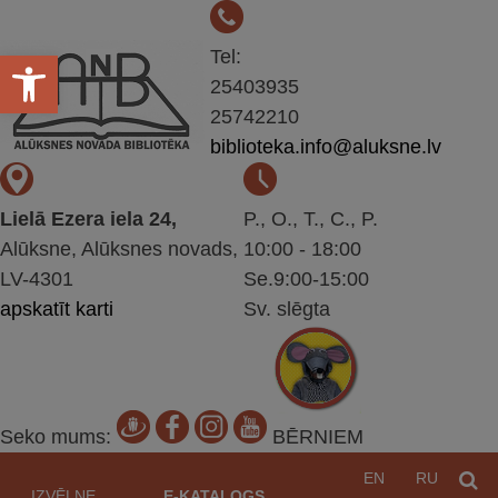
Open toolbar
Tel:
25403935
25742210
biblioteka.info@aluksne.lv
Lielā Ezera iela 24,
P., O., T., C., P.
Alūksne, Alūksnes novads,
10:00 - 18:00
LV-4301
Se.9:00-15:00
apskatīt karti
Sv. slēgta
Seko mums:
BĒRNIEM
Pāriet
EN
RU
M
uz
IZVĒLNE
E-KATALOGS