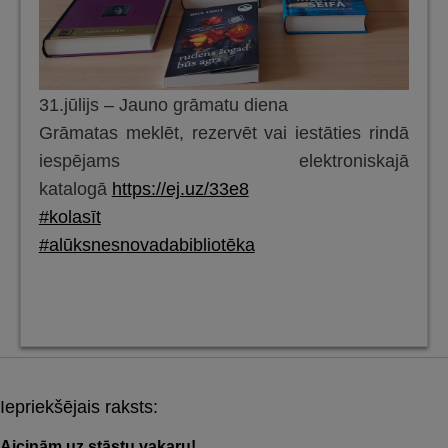
31.jūlijs – Jauno grāmatu diena
Grāmatas meklēt, rezervēt vai iestāties rindā
iespējams elektroniskajā
katalogā
https://ej.uz/33e8
#kolasīt
#alūksnesnovadabibliotēka
Iepriekšējais raksts:
Post
Aicinām uz stāstu vakaru!