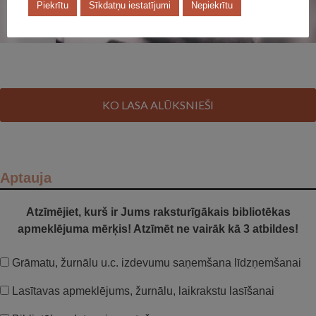
Piekrītu
Sīkdatņu iestatījumi
Nepiekrītu
KO LASA ALŪKSNIEŠI
Aptauja
Atzīmējiet, kurš ir Jums raksturīgākais bibliotēkas
apmeklējuma mērķis! Atzīmēt ne vairāk kā 3 atbildes!
Grāmatu, žurnālu u.c. izdevumu saņemšana līdzņemšanai
Lasītavas apmeklējums, žurnālu, laikrakstu lasīšanai