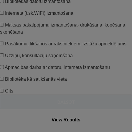
Bibliotēkas datoru izmantošana
Interneta (t.sk.WiFi) izmantošana
Maksas pakalpojumu izmantošana- drukāšana, kopēšana,
skenēšana
Pasākumu, tikšanos ar rakstniekiem, izstāžu apmeklējums
Uzziņu, konsultāciju saņemšana
Apmācības darbā ar datoru, interneta izmantošanu
Bibliotēka kā satikšanās vieta
Cits
View Results