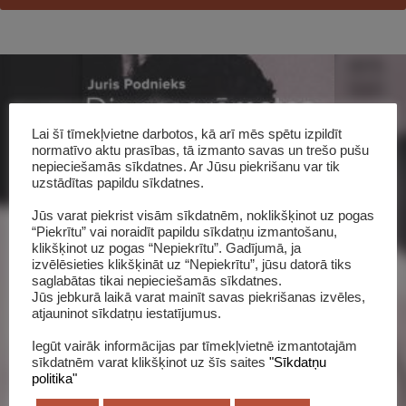
Lai šī tīmekļvietne darbotos, kā arī mēs spētu izpildīt
normatīvo aktu prasības, tā izmanto savas un trešo pušu
nepieciešamās sīkdatnes. Ar Jūsu piekrišanu var tik
uzstādītas papildu sīkdatnes.
Jūs varat piekrist visām sīkdatnēm, noklikšķinot uz pogas
“Piekrītu” vai noraidīt papildu sīkdatņu izmantošanu,
klikšķinot uz pogas “Nepiekrītu”. Gadījumā, ja
Šī grāmata katalogā
izvēlēsieties klikšķināt uz “Nepiekrītu”, jūsu datorā tiks
saglabātas tikai nepieciešamās sīkdatnes.
Jūs jebkurā laikā varat mainīt savas piekrišanas izvēles,
atjauninot sīkdatņu iestatījumus.
Iegūt vairāk informācijas par tīmekļvietnē izmantotajām
sīkdatnēm varat klikšķinot uz šīs saites
"Sīkdatņu
politika"