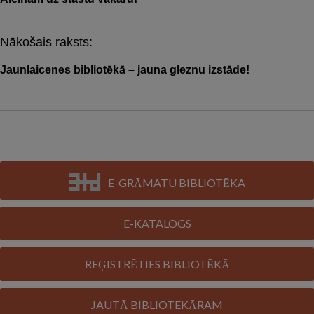
navigation
Nākošais raksts:
Jaunlaicenes bibliotēkā – jauna gleznu izstāde!
E-GRĀMATU BIBLIOTĒKA
E-KATALOGS
REĢISTRĒTIES BIBLIOTĒKĀ
JAUTĀ BIBLIOTEKĀRAM